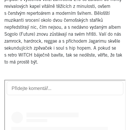
revivalových kapel vitálně těžících z minulosti, ovšem
s čerstvým repertoárem a moderním švihem. Bělošští
muzikanti srocení okolo dvou černošských staříků
nepředstírají nic, čím nejsou, a s nedávno vydaným albem
Sogolo (Future) znovu zůstávají na svém hřišti. Valí do nás
zamrock, hardrock, reggae a s příchodem Jagarimu skvěle
sekundujících zpěvaček i soul s hip hopem. A pokud se
s retro WITCH báječně bavíte, tak se neděste, věřte, že tak
to má prostě být.