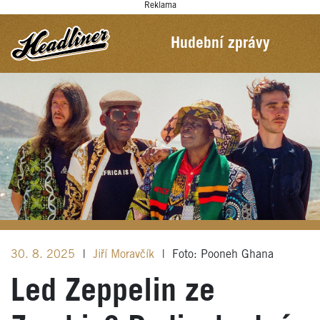
Reklama
Hudební zprávy
30. 8. 2025
|
Jiří Moravčík
|
Foto: Pooneh Ghana
Led Zeppelin ze