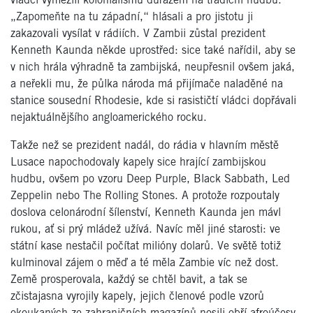
vládci vymezili kolonialismu důrazem na tradiční hudbu.
„Zapomeňte na tu západní,“ hlásali a pro jistotu ji
zakazovali vysílat v rádiích. V Zambii zůstal prezident
Kenneth Kaunda někde uprostřed: sice také nařídil, aby se
v nich hrála výhradně ta zambijská, neupřesnil ovšem jaká,
a neřekli mu, že půlka národa má přijímače naladěné na
stanice sousední Rhodesie, kde si rasističtí vládci dopřávali
nejaktuálnějšího angloamerického rocku.
Takže než se prezident nadál, do rádia v hlavním městě
Lusace napochodovaly kapely sice hrající zambijskou
hudbu, ovšem po vzoru Deep Purple, Black Sabbath, Led
Zeppelin nebo The Rolling Stones. A protože rozpoutaly
doslova celonárodní šílenství, Kenneth Kaunda jen mávl
rukou, ať si prý mládež užívá. Navíc měl jiné starosti: ve
státní kase nestačil počítat milióny dolarů. Ve světě totiž
kulminoval zájem o měď a té měla Zambie víc než dost.
Země prosperovala, každý se chtěl bavit, a tak se
zčistajasna vyrojily kapely, jejich členové podle vzorů