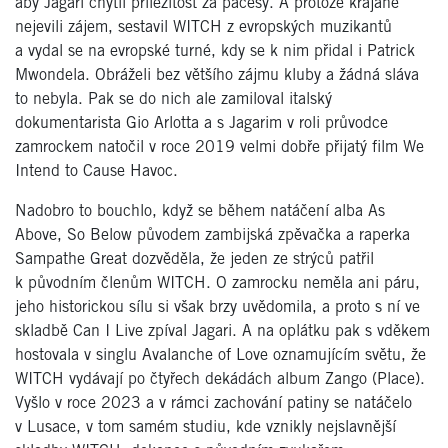
aby Jagari chytil příležitost za pačesy. A protože krajané
nejevili zájem, sestavil WITCH z evropských muzikantů
a vydal se na evropské turné, kdy se k nim přidal i Patrick
Mwondela. Obráželi bez většího zájmu kluby a žádná sláva
to nebyla. Pak se do nich ale zamiloval italský
dokumentarista Gio Arlotta a s Jagarim v roli průvodce
zamrockem natočil v roce 2019 velmi dobře přijatý film We
Intend to Cause Havoc.
Nadobro to bouchlo, když se během natáčení alba As
Above, So Below původem zambijská zpěvačka a raperka
Sampathe Great dozvěděla, že jeden ze strýců patřil
k původním členům WITCH. O zamrocku neměla ani páru,
jeho historickou sílu si však brzy uvědomila, a proto s ní ve
skladbě Can I Live zpíval Jagari. A na oplátku pak s vděkem
hostovala v singlu Avalanche of Love oznamujícím světu, že
WITCH vydávají po čtyřech dekádách album Zango (Place).
Vyšlo v roce 2023 a v rámci zachování patiny se natáčelo
v Lusace, v tom samém studiu, kde vznikly nejslavnější