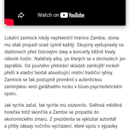
Lokální zamrock nikdy nepřekročil hranice Zambie, doma
mu však propadl snad úplně každý. Skupiny vystupovaly na
stadionech před tisícovými davy a koncerty běžně trvaly
několik hodin. Natáčely alba, po kterých se v obchodech jen
zaprášilo. Od pouhého přebírání skladeb zambijští rockeři
přešli k vlastní tvorbě absorbující místní tradiční rytmy.
Zamrock se tak postupně proměnil v autentickou
zambijskou verzi garážového rocku v blues-psychedelickém
oparu.
Jak rychle začal, tak rychle mu odzvonilo. Světová měděná
horečka totiž skončila a Zambie se propadla do
ekonomického zmaru. Z prezidenta se vyklubal autoritář
a přišly zákazy nočního vycházení, které spolu s výpadky