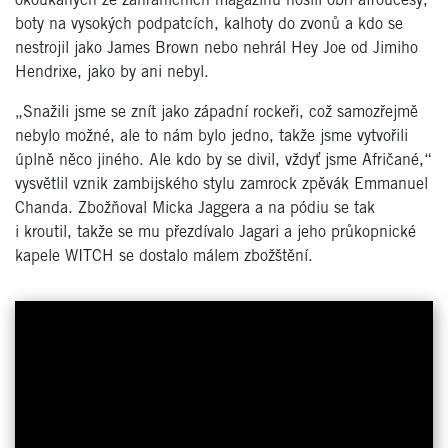
okoukaných ze zahraničních magazínů nosili obří afroúčesy,
boty na vysokých podpatcích, kalhoty do zvonů a kdo se
nestrojil jako James Brown nebo nehrál Hey Joe od Jimiho
Hendrixe, jako by ani nebyl.
„Snažili jsme se znít jako západní rockeři, což samozřejmě
nebylo možné, ale to nám bylo jedno, takže jsme vytvořili
úplně něco jiného. Ale kdo by se divil, vždyť jsme Afričané,“
vysvětlil vznik zambijského stylu zamrock zpěvák Emmanuel
Chanda. Zbožňoval Micka Jaggera a na pódiu se tak
i kroutil, takže se mu přezdívalo Jagari a jeho průkopnické
kapele WITCH se dostalo málem zbožštění.