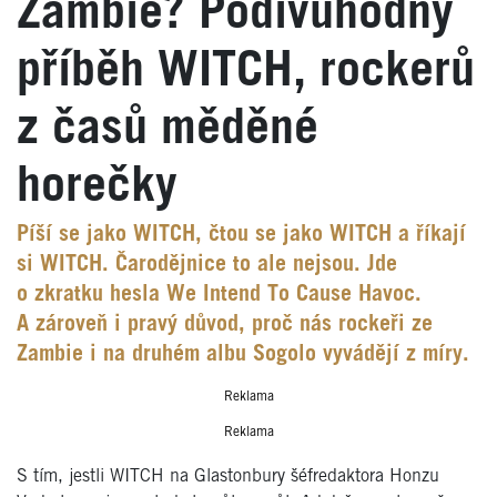
Zambie? Podivuhodný
příběh WITCH, rockerů
z časů měděné
horečky
Píší se jako WITCH, čtou se jako WITCH a říkají
si WITCH. Čarodějnice to ale nejsou. Jde
o zkratku hesla We Intend To Cause Havoc.
A zároveň i pravý důvod, proč nás rockeři ze
Zambie i na druhém albu Sogolo vyvádějí z míry.
Reklama
Reklama
S tím, jestli WITCH na Glastonbury šéfredaktora Honzu