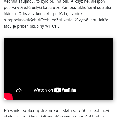
Vedrala zaujmou, to bylo půl na půl. A když ne, alespoň
poprvé v životě uslyší kapelu ze Zambie, uklidňoval se autor
článku. Odezva z koncertu potěšila, i zmínka
o zeppelínovských riffech, což si zaslouží vysvětlení, takže
tady je příběh skupiny WITCH.
Při vzniku svobodných afrických států se v 60. letech noví