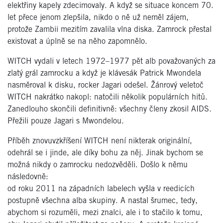
elektřiny kapely zdecimovaly. A když se situace koncem 70.
let přece jenom zlepšila, nikdo o ně už neměl zájem,
protože Zambii mezitím zavalila vlna diska. Zamrock přestal
existovat a úplně se na něho zapomnělo.
WITCH vydali v letech 1972–1977 pět alb považovaných za
zlatý grál zamrocku a když je klávesák Patrick Mwondela
nasměroval k disku, rocker Jagari odešel. Žánrový veletoč
WITCH nakrátko nakopl: natočili několik populárních hitů.
Zanedlouho skončili definitivně: všechny členy zkosil AIDS.
Přežili pouze Jagari s Mwondelou.
Příběh znovuvzkříšení WITCH není nikterak originální,
odehrál se i jinde, ale díky bohu za něj. Jinak bychom se
možná nikdy o zamrocku nedozvěděli. Došlo k němu
následovně:
od roku 2011 na západních labelech vyšla v reedicích
postupně všechna alba skupiny. A nastal šrumec, tedy,
abychom si rozuměli, mezi znalci, ale i to stačilo k tomu,