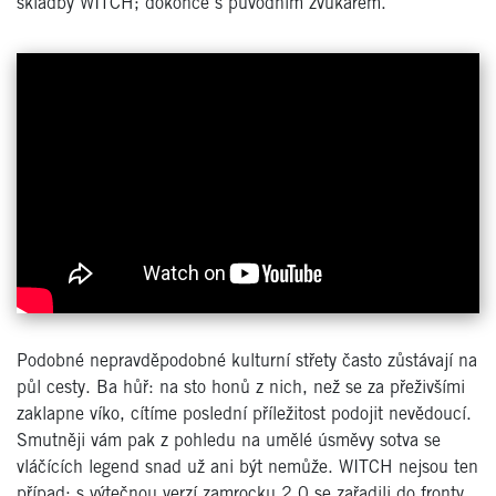
skladby WITCH; dokonce s původním zvukařem.
Podobné nepravděpodobné kulturní střety často zůstávají na
půl cesty. Ba hůř: na sto honů z nich, než se za přeživšími
zaklapne víko, cítíme poslední příležitost podojit nevědoucí.
Smutněji vám pak z pohledu na umělé úsměvy sotva se
vláčících legend snad už ani být nemůže. WITCH nejsou ten
případ: s výtečnou verzí zamrocku 2.0 se zařadili do fronty