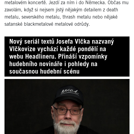
metalovém koncertě. Jezdí za ním i do Německa. Občas mu
zavolám, když si nejsem jistý nějakým detailem z death
metalu, severského metalu, thrash metalu nebo nějaké
satanské blackmetalové metalové odrůdy.
Nový seriál textů Josefa Vlčka nazvaný
Vlčkovize vychází každé pondělí na
webu Headlineru. Přináší vzpomínky
hudebního novináře i pohledy na
současnou hudební scénu