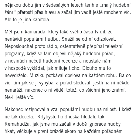
nějakou dobu jim v šedesátých letech tenhle „malý hudební
žánr“ přerostl přes hlavu a začal jim vadit ještě mnohem víc.
Ale to je jiná kapitola.
Měl jsem kamaráda, který také svého času tvrdil, že
nenávidí populární hudbu. Snažil se od ní odizolovat.
Neposlouchal proto rádio, ostentativně přepínal televizní
programy, když se tam objevil nějaký hudební pořad,
v novinách nečetl hudební recenze a neustále nám
v hospodě vykládal, jak miluje ticho. Dlouho mu to
nevydrželo. Muziku potkával doslova na každém rohu. Ba co
víc, tím jak se jí vyhýbal a pořád sledoval, jestli na ní někde
nenaráží, nakonec o ní věděl totéž, co všichni jeho známí.
Ne-li ještě víc.
Nakonec rezignoval a vzal populární hudbu na milost. I když
ne tak docela. Kdybyste ho dneska hledali, tak
Remahudža, jak jsme mu začali v době ignorace hudby
říkat, véčkuje v první brázdě skoro na každém pořádném