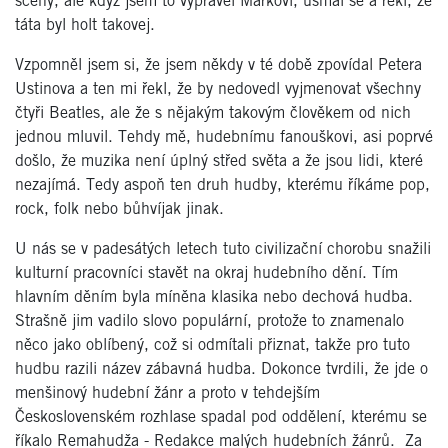
scény, ale když jsem to vyprávěl Markovi, usmál se a řekl, že
táta byl holt takovej.
Vzpomněl jsem si, že jsem někdy v té době zpovídal Petera
Ustinova a ten mi řekl, že by nedovedl vyjmenovat všechny
čtyři Beatles, ale že s nějakým takovým člověkem od nich
jednou mluvil. Tehdy mě, hudebnímu fanouškovi, asi poprvé
došlo, že muzika není úplný střed světa a že jsou lidi, které
nezajímá. Tedy aspoň ten druh hudby, kterému říkáme pop,
rock, folk nebo bůhvíjak jinak.
U nás se v padesátých letech tuto civilizační chorobu snažili
kulturní pracovníci stavět na okraj hudebního dění. Tím
hlavním děním byla míněna klasika nebo dechová hudba.
Strašně jim vadilo slovo populární, protože to znamenalo
něco jako oblíbený, což si odmítali přiznat, takže pro tuto
hudbu razili název zábavná hudba. Dokonce tvrdili, že jde o
menšinový hudební žánr a proto v tehdejším
Československém rozhlase spadal pod oddělení, kterému se
říkalo Remahudža - Redakce malých hudebních žánrů. Za