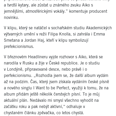
a tvrdší kytary, ale zůstat u známého zvuku Aiko s
jemnějšími, atmosférickými vokály.” komentuje producent
novinku.
V klipu, který se natáčel v sochařském studiu Akademických
výtvarných umění v režii Filipa Knolla, si zahrála i Emma
Smetana a Jordan Haj, kteří v klipu symbolizují
prefekcionismus.
V březnovém Headlineru vyjde rozhovor s Aiko, která se
narodila v Rusku a žije v České republice. Je o studiu
v Londýně, připravované desce, nebo právě i o
perfekcionismu. „Rozhodla jsem se, že další album vydám
až na podzim. Čas, který jsem získala vydáním české písně
a nového singlu I Want to be Perfect, využiji k tomu, že na
album přidám ještě několik čerstvých písní. To je můj
aktuální plán. Nedávalo mi smysl všechno vyhodit na
začátku roku a pak nebýt aktivní,“ odhaluje v
chystaném článku zpěvačka, co letos chystá.