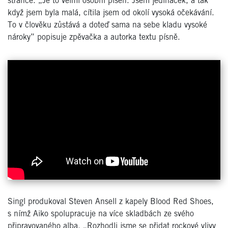
stránce. „Je to velmi osobní píseň. Jsem jedináček, a tak
když jsem byla malá, cítila jsem od okolí vysoká očekávání.
To v člověku zůstává a doteď sama na sebe kladu vysoké
nároky” popisuje zpěvačka a autorka textu písně.
Singl produkoval Steven Ansell z kapely Blood Red Shoes,
s nímž Aiko spolupracuje na více skladbách ze svého
připravovaného alba. „Rozhodli jsme se přidat rockové vlivy