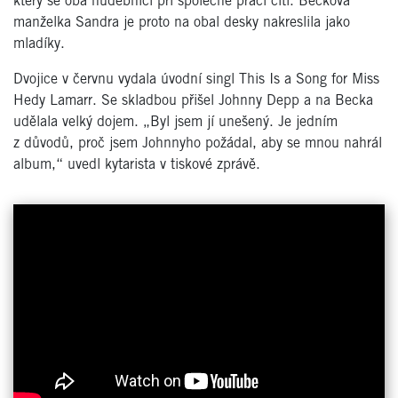
který se oba hudebníci při společné práci cítí. Beckova
manželka Sandra je proto na obal desky nakreslila jako
mladíky.
Dvojice v červnu vydala úvodní singl This Is a Song for Miss
Hedy Lamarr. Se skladbou přišel Johnny Depp a na Becka
udělala velký dojem. „Byl jsem jí unešený. Je jedním
z důvodů, proč jsem Johnnyho požádal, aby se mnou nahrál
album,“ uvedl kytarista v tiskové zprávě.