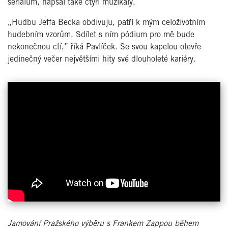
seriálům, napsal také čtyři muzikály.
„Hudbu Jeffa Becka obdivuju, patří k mým celoživotním
hudebním vzorům. Sdílet s ním pódium pro mě bude
nekonečnou ctí,” říká Pavlíček. Se svou kapelou otevře
jedinečný večer největšími hity své dlouholeté kariéry.
Jamování Pražského výběru s Frankem Zappou během