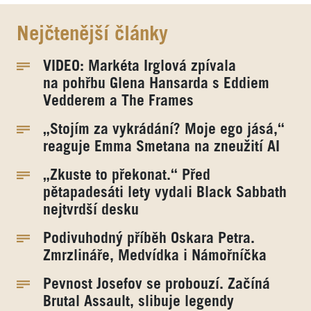
Nejčtenější články
VIDEO: Markéta Irglová zpívala
na pohřbu Glena Hansarda s Eddiem
Vedderem a The Frames
„Stojím za vykrádání? Moje ego jásá,“
reaguje Emma Smetana na zneužití AI
„Zkuste to překonat.“ Před
pětapadesáti lety vydali Black Sabbath
nejtvrdší desku
Podivuhodný příběh Oskara Petra.
Zmrzlináře, Medvídka i Námořníčka
Pevnost Josefov se probouzí. Začíná
Brutal Assault, slibuje legendy