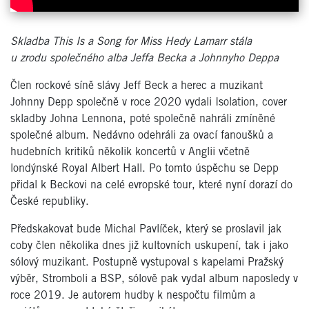
Skladba This Is a Song for Miss Hedy Lamarr stála
u zrodu společného alba Jeffa Becka a Johnnyho Deppa
Člen rockové síně slávy Jeff Beck a herec a muzikant
Johnny Depp společně v roce 2020 vydali Isolation, cover
skladby Johna Lennona, poté společně nahráli zmíněné
společné album. Nedávno odehráli za ovací fanoušků a
hudebních kritiků několik koncertů v Anglii včetně
londýnské Royal Albert Hall. Po tomto úspěchu se Depp
přidal k Beckovi na celé evropské tour, které nyní dorazí do
České republiky.
Předskakovat bude Michal Pavlíček, který se proslavil jak
coby člen několika dnes již kultovních uskupení, tak i jako
sólový muzikant. Postupně vystupoval s kapelami Pražský
výběr, Stromboli a BSP, sólově pak vydal album naposledy v
roce 2019. Je autorem hudby k nespočtu filmům a