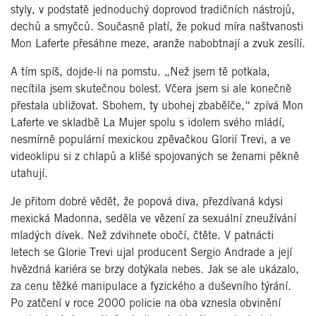
styly, v podstatě jednoduchý doprovod tradičních nástrojů,
dechů a smyčců. Současně platí, že pokud míra naštvanosti
Mon Laferte přesáhne meze, aranže nabobtnají a zvuk zesílí.
A tím spíš, dojde-li na pomstu. „Než jsem tě potkala,
necítila jsem skutečnou bolest. Včera jsem si ale konečně
přestala ubližovat. Sbohem, ty ubohej zbabělče,“ zpívá Mon
Laferte ve skladbě La Mujer spolu s idolem svého mládí,
nesmírně populární mexickou zpěvačkou Glorií Trevi, a ve
videoklipu si z chlapů a klišé spojovaných se ženami pěkně
utahují.
Je přitom dobré vědět, že popová diva, přezdívaná kdysi
mexická Madonna, seděla ve vězení za sexuální zneužívání
mladých dívek. Než zdvihnete obočí, čtěte. V patnácti
letech se Glorie Trevi ujal producent Sergio Andrade a její
hvězdná kariéra se brzy dotýkala nebes. Jak se ale ukázalo,
za cenu těžké manipulace a fyzického a duševního týrání.
Po zatčení v roce 2000 policie na oba vznesla obvinění