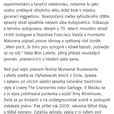
experimentální a taneční elektroniku, neberme to jako
snahu umělkyně středního věku držet krok s mladou
generací reggaetonu. Novopočená matka vytouženého dítěte
výrazný obrat vysvětlila názvem alba Autopoiética. Odkazuje
k termínu autopoiesis, kterým v 70. letech minulého století
chilští biologové a filozofové Francisco Varela a Humberto
Maturana popsali proces obnovy a opětovný růst buněk.
„Mám pocit, že toho jsou schopné i lidské bytosti, podívejte
se na mě,“ řekla Mon Laferte, zářný příklad neustálých
proměn, pramenících v hledání sebe sama.
Než pod svým jménem Norma Monserrat Bustamante
Laferte odešla ve čtyřiadvaceti letech z Chile, zpívala
s kytarou po ulicích vlastní skladby ovlivněné tradičními
styly a covery The Cranberries nebo Garbage. V Mexiku se
z ní stala potetovaná punkerka s vizáží Amy Winehouse,
živila se po klubech a na undergroundové scéně si postupně
získávala jméno. Pak přišel rok 2009, rakovina štítné žlázy
a těžká operace. Zatáčku vybrala, vyjela z ní ovšem pod