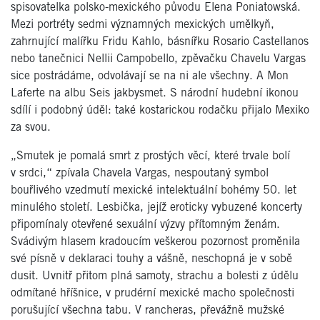
spisovatelka polsko-mexického původu Elena Poniatowská.
Mezi portréty sedmi významných mexických umělkyň,
zahrnující malířku Fridu Kahlo, básnířku Rosario Castellanos
nebo tanečnici Nellii Campobello, zpěvačku Chavelu Vargas
sice postrádáme, odvolávají se na ni ale všechny. A Mon
Laferte na albu Seis jakbysmet. S národní hudební ikonou
sdílí i podobný úděl: také kostarickou rodačku přijalo Mexiko
za svou.
„Smutek je pomalá smrt z prostých věcí, které trvale bolí
v srdci,“ zpívala Chavela Vargas, nespoutaný symbol
bouřlivého vzedmutí mexické intelektuální bohémy 50. let
minulého století. Lesbička, jejíž eroticky vybuzené koncerty
připomínaly otevřené sexuální výzvy přítomným ženám.
Svádivým hlasem kradoucím veškerou pozornost proměnila
své písně v deklaraci touhy a vášně, neschopná je v sobě
dusit. Uvnitř přitom plná samoty, strachu a bolesti z údělu
odmítané hříšnice, v prudérní mexické macho společnosti
porušující všechna tabu. V rancheras, převážně mužské