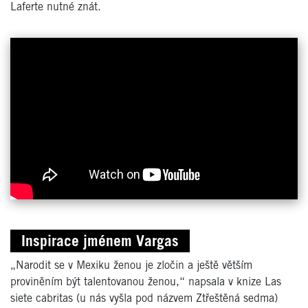
Laferte nutné znát.
Inspirace jménem Vargas
„Narodit se v Mexiku ženou je zločin a ještě větším
proviněním být talentovanou ženou,“ napsala v knize Las
siete cabritas (u nás vyšla pod názvem Ztřeštěná sedma)