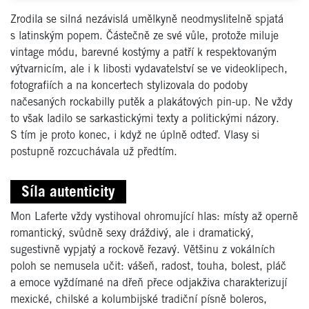
Zrodila se silná nezávislá umělkyně neodmyslitelně spjatá
s latinským popem. Částečně ze své vůle, protože miluje
vintage módu, barevné kostýmy a patří k respektovaným
výtvarnicím, ale i k libosti vydavatelství se ve videoklipech,
fotografiích a na koncertech stylizovala do podoby
načesaných rockabilly putěk a plakátových pin-up. Ne vždy
to však ladilo se sarkastickými texty a politickými názory.
S tím je proto konec, i když ne úplně odteď. Vlasy si
postupně rozcuchávala už předtím.
Síla autenticity
Mon Laferte vždy vystihoval ohromující hlas: místy až operně
romantický, svůdně sexy dráždivý, ale i dramatický,
sugestivně vypjatý a rockově řezavý. Většinu z vokálních
poloh se nemusela učit: vášeň, radost, touha, bolest, pláč
a emoce vyždímané na dřeň přece odjakživa charakterizují
mexické, chilské a kolumbijské tradiční písně boleros,