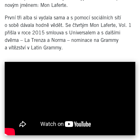
novým jménem: Mon Laferte.
První tři alba si vydala sama a s pomocí sociálních sítí
o sobě dávala hodně vědět. Se čtvrtým Mon Laferte, Vol. 1
přišla v roce 2015 smlouva s Universalem a s dalšími
dvěma – La Trenza a Norma – nominace na Grammy
a vítězství v Latin Grammy.