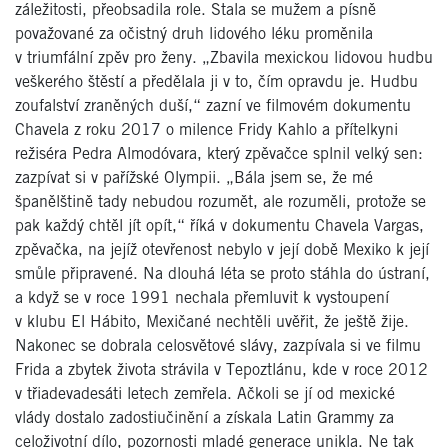
záležitosti, přeobsadila role. Stala se mužem a písně
považované za očistný druh lidového léku proměnila
v triumfální zpěv pro ženy. „Zbavila mexickou lidovou hudbu
veškerého štěstí a předělala ji v to, čím opravdu je. Hudbu
zoufalství zraněných duší,“ zazní ve filmovém dokumentu
Chavela z roku 2017 o milence Fridy Kahlo a přítelkyni
režiséra Pedra Almodóvara, který zpěvačce splnil velký sen:
zazpívat si v pařížské Olympii. „Bála jsem se, že mé
španělštině tady nebudou rozumět, ale rozuměli, protože se
pak každý chtěl jít opít,“ říká v dokumentu Chavela Vargas,
zpěvačka, na jejíž otevřenost nebylo v její době Mexiko k její
smůle připravené. Na dlouhá léta se proto stáhla do ústraní,
a když se v roce 1991 nechala přemluvit k vystoupení
v klubu El Hábito, Mexičané nechtěli uvěřit, že ještě žije.
Nakonec se dobrala celosvětové slávy, zazpívala si ve filmu
Frida a zbytek života strávila v Tepoztlánu, kde v roce 2012
v třiadevadesáti letech zemřela. Ačkoli se jí od mexické
vlády dostalo zadostiučinění a získala Latin Grammy za
celoživotní dílo, pozornosti mladé generace unikla. Ne tak