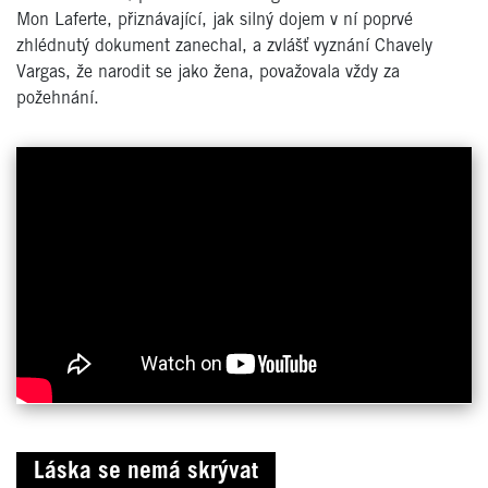
Mon Laferte, přiznávající, jak silný dojem v ní poprvé
zhlédnutý dokument zanechal, a zvlášť vyznání Chavely
Vargas, že narodit se jako žena, považovala vždy za
požehnání.
Láska se nemá skrývat