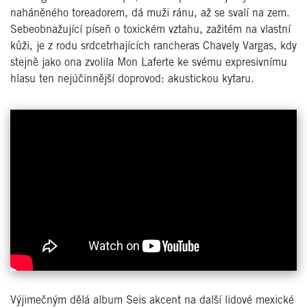
naháněného toreadorem, dá muži ránu, až se svalí na zem.
Sebeobnažující píseň o toxickém vztahu, zažitém na vlastní
kůži, je z rodu srdcetrhajících rancheras Chavely Vargas, kdy
stejně jako ona zvolila Mon Laferte ke svému expresivnímu
hlasu ten nejúčinnější doprovod: akustickou kytaru.
Výjimečným dělá album Seis akcent na další lidové mexické