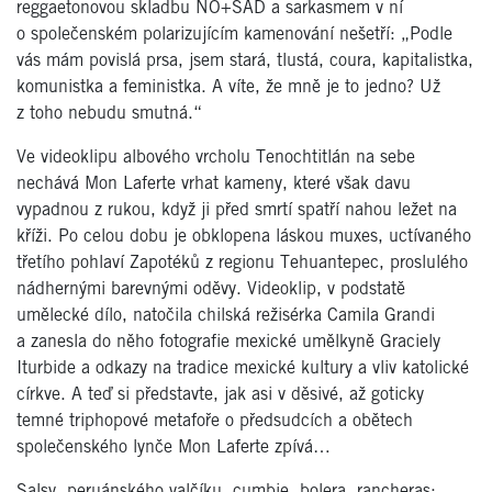
reggaetonovou skladbu NO+SAD a sarkasmem v ní
o společenském polarizujícím kamenování nešetří: „Podle
vás mám povislá prsa, jsem stará, tlustá, coura, kapitalistka,
komunistka a feministka. A víte, že mně je to jedno? Už
z toho nebudu smutná.“
Ve videoklipu albového vrcholu Tenochtitlán na sebe
nechává Mon Laferte vrhat kameny, které však davu
vypadnou z rukou, když ji před smrtí spatří nahou ležet na
kříži. Po celou dobu je obklopena láskou muxes, uctívaného
třetího pohlaví Zapotéků z regionu Tehuantepec, proslulého
nádhernými barevnými oděvy. Videoklip, v podstatě
umělecké dílo, natočila chilská režisérka Camila Grandi
a zanesla do něho fotografie mexické umělkyně Graciely
Iturbide a odkazy na tradice mexické kultury a vliv katolické
církve. A teď si představte, jak asi v děsivé, až goticky
temné triphopové metafoře o předsudcích a obětech
společenského lynče Mon Laferte zpívá…
Salsy, peruánského valčíku, cumbie, bolera, rancheras: