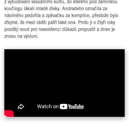
z vybudování sexuálního kultu, do kterého pod záminkou
koučingu lákali mladé dívky. Andradeho označila za
násilného pedofila a zpěvačku za komplice, přestože bylo
zřejmé, že mezi oběti patří také ona. Proto ji o čtyři roky
později soud pro neexistenci důkazů propustil a dnes je
znovu na výsluní.