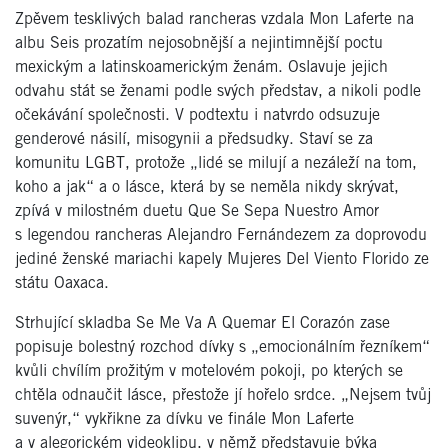
Zpěvem tesklivých balad rancheras vzdala Mon Laferte na
albu Seis prozatím nejosobnější a nejintimnější poctu
mexickým a latinskoamerickým ženám. Oslavuje jejich
odvahu stát se ženami podle svých představ, a nikoli podle
očekávání společnosti. V podtextu i natvrdo odsuzuje
genderové násilí, misogynii a předsudky. Staví se za
komunitu LGBT, protože „lidé se milují a nezáleží na tom,
koho a jak“ a o lásce, která by se neměla nikdy skrývat,
zpívá v milostném duetu Que Se Sepa Nuestro Amor
s legendou rancheras Alejandro Fernándezem za doprovodu
jediné ženské mariachi kapely Mujeres Del Viento Florido ze
státu Oaxaca.
Strhující skladba Se Me Va A Quemar El Corazón zase
popisuje bolestný rozchod dívky s „emocionálním řezníkem“
kvůli chvílím prožitým v motelovém pokoji, po kterých se
chtěla odnaučit lásce, přestože jí hořelo srdce. „Nejsem tvůj
suvenýr,“ vykřikne za dívku ve finále Mon Laferte
a v alegorickém videoklipu, v němž představuje býka