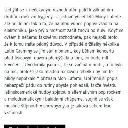
Uchýlit se k nečekaným rozhodnutím patří k základním
druhům duševní hygieny. U jednačtyřicetileté Mony Laferte
ale nejde ani tak o to, že na albu vůbec poprvé vsadila na
elektroniku, jako prý o možnost začít znovu od nuly. Když se
ovšem k něčemu takovému rozhodnete, pak nejspíš proto,
že k tomu máte pádný důvod. V případě držitelky několika
Latin Grammy se jím stal moment, kdy během koncertu
před tisícovým davem přemýšlela o tom, co bude mít
k večeři. „Uvědomila jsem si, že se začínám nudit, a to bylo
na nic, protože jako mladou rockovou rebelku by mě to
nikdy nepotkalo,“ přiznala Mon Laferte. Upřímnější popis
nebezpečí pádu do rutiny abyste pohledali, takže hvězdu
latinskoamerické hudby spjatou s alternativním pop rockem
a melodramatickými baladami chápeme, stejně se však
musíme štípnout: v showbyznysu je taková sebereflexe
vzácností.