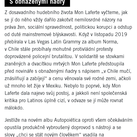
S obnaženými ňadry
Z dosavadního hudebního života Mon Laferte vyčteme, jak
se jí do něho vždy dařilo zakotvit nemilosrdné názory na
práva žen, sociální spravedlnost, politickou korupci a odstup
od duté mainstremové blýskavosti. Když v listopadu 2019
přebírala v Las Vegas Latin Grammy za album Norma,
v Chile stále probíhaly mohutné protivládní protesty
doprovázené policejní brutalitou. V solidaritě se stovkami
zraněných a dvacítkou mrtvých Mon Laferte předstoupila
před novináře s obnaženými ňadry s nápisem „v Chile mučí,
znásilňují a zabíjejí“ a cenu věnovala své rodné zemi, ačkoli
už mnoho let žije v Mexiku. Nebylo to poprvé, kdy Mon
Laferte dala najevo svůj postoj, a jakkoli není společenská
kritika pro Latinos úplně cizí, v odvaze se jí může rovnat
málokdo.
Jestliže na novém albu Autopoiética oproti všem očekáváním
opustila produkčně vybroušený doprovod s nástroji a se
slovy „chci se stát novým člověkem“ vsadila na