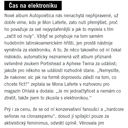
Čas na elektroniku
Nové album Autopoiética nás nenachytá nepřipravené, už
dobře víme, kdo je Mon Laferte, zato nutí přemýšlet, proč
ho považuje za své nejvydařenější a jak to myslela s tím
„začít od nuly“. Vždyť se pohybuje na tom samém
hudebním latinskoamerickém hřišti, jen prostě nástroje
vyměnila za elektroniku. A to, že něco takového od ní čekal
málokdo, automaticky neznamená vzít album přiznaně
ovlivněné zvukem Portishead a Aphexe Twina za událost;
jakože pro někoho se událostí rozhodně stane. „Nemyslíte,
že nakonec víc jak na formě doprovodu záleží na tom, co
chcete říct?“ zeptala se Mona Laferte v rozhovoru pro
magazín Ohlalá a dodala: „Je mi jednačtyřicet a nemám co
ztratit, takže jsem to zkusila s elektronikou.“
Prý i za cenu, že se od ní konzervativní fanoušci a „hardcore
señoras na clonazepamu“, dosud jí spílající pouze za
aktivistický feminimus, odvrátí úplně. Věnovala jim