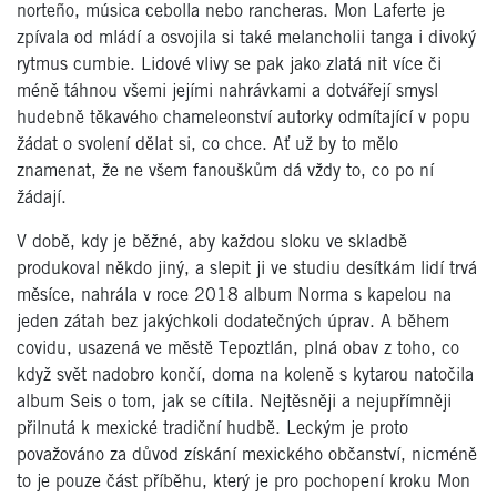
norteño, música cebolla nebo rancheras. Mon Laferte je
zpívala od mládí a osvojila si také melancholii tanga i divoký
rytmus cumbie. Lidové vlivy se pak jako zlatá nit více či
méně táhnou všemi jejími nahrávkami a dotvářejí smysl
hudebně těkavého chameleonství autorky odmítající v popu
žádat o svolení dělat si, co chce. Ať už by to mělo
znamenat, že ne všem fanouškům dá vždy to, co po ní
žádají.
V době, kdy je běžné, aby každou sloku ve skladbě
produkoval někdo jiný, a slepit ji ve studiu desítkám lidí trvá
měsíce, nahrála v roce 2018 album Norma s kapelou na
jeden zátah bez jakýchkoli dodatečných úprav. A během
covidu, usazená ve městě Tepoztlán, plná obav z toho, co
když svět nadobro končí, doma na koleně s kytarou natočila
album Seis o tom, jak se cítila. Nejtěsněji a nejupřímněji
přilnutá k mexické tradiční hudbě. Leckým je proto
považováno za důvod získání mexického občanství, nicméně
to je pouze část příběhu, který je pro pochopení kroku Mon