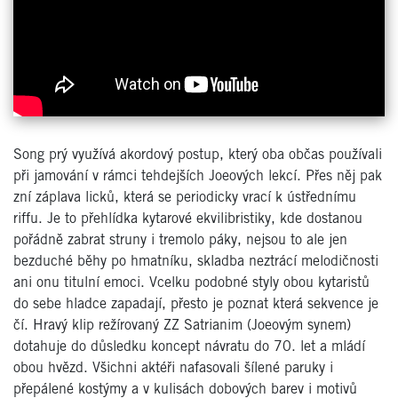
Song prý využívá akordový postup, který oba občas používali
při jamování v rámci tehdejších Joeových lekcí. Přes něj pak
zní záplava licků, která se periodicky vrací k ústřednímu
riffu. Je to přehlídka kytarové ekvilibristiky, kde dostanou
pořádně zabrat struny i tremolo páky, nejsou to ale jen
bezduché běhy po hmatníku, skladba neztrácí melodičnosti
ani onu titulní emoci. Vcelku podobné styly obou kytaristů
do sebe hladce zapadají, přesto je poznat která sekvence je
čí. Hravý klip režírovaný ZZ Satrianim (Joeovým synem)
dotahuje do důsledku koncept návratu do 70. let a mládí
obou hvězd. Všichni aktéři nafasovali šílené paruky i
přepálené kostýmy a v kulisách dobových barev i motivů