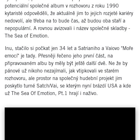
potenciální společné album v rozhovoru z roku 1990
kytaristé odpověděli, že aktuálně jim to jejich rozjeté kariéry
nedovolí, ale třeba na to bude čas, až budou oba staří a
nepopulární. A rovnou avizovali i název společné skladby -
The Sea of Emotion.
Inu, stačilo si počkat jen 34 let a Satrianiho a Vaiovo "Moře
emocí" je tady. Přesněji řečeno jeho první část, na
připravovaném albu by měly být ještě další dvě. Ne že by
pánové už nikoho nezajímali, jak vtipkovali ve starém
rozhovoru, ale prostor na společný hudební projekt jim
poskytlo turné Satch/Vai, se kterým nyní brázdí USA a kde
už The Sea Of Emotion, Pt.1 hrají i naživo.