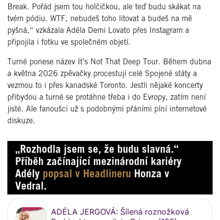
Break. Pořád jsem tou holčičkou, ale teď budu skákat na
tvém pódiu. WTF, nebudeš toho litovat a budeš na mě
pyšná,“ vzkázala Adéla Demi Lovato přes Instagram a
připojila i fotku ve společném objetí.
Turné ponese název It’s Not That Deep Tour. Během dubna
a května 2026 zpěvačky procestují celé Spojené státy a
vezmou to i přes kanadské Toronto. Jestli nějaké koncerty
přibydou a turné se protáhne třeba i do Evropy, zatím není
jisté. Ale fanoušci už s podobnými přáními plní internetové
diskuze.
„Rozhodla jsem se, že budu slavná.“
Příběh začínající mezinárodní kariéry
Adély
popsal v Headlineru
Honza v
Vedral.