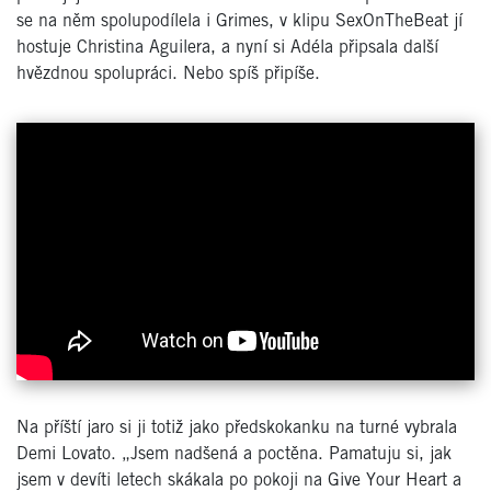
se na něm spolupodílela i Grimes, v klipu SexOnTheBeat jí
hostuje Christina Aguilera, a nyní si Adéla připsala další
hvězdnou spolupráci. Nebo spíš připíše.
Na příští jaro si ji totiž jako předskokanku na turné vybrala
Demi Lovato. „Jsem nadšená a poctěna. Pamatuju si, jak
jsem v devíti letech skákala po pokoji na Give Your Heart a