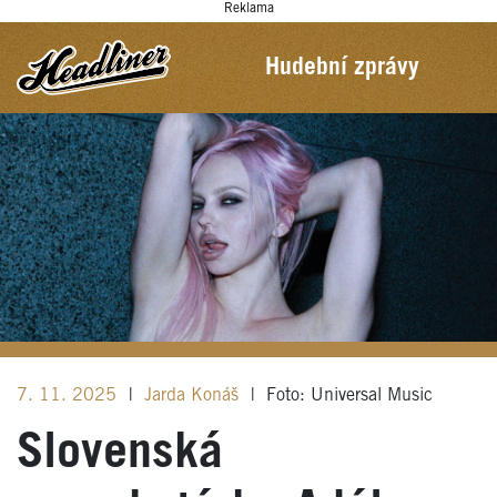
Reklama
Hudební zprávy
7. 11. 2025
|
Jarda Konáš
|
Foto: Universal Music
Slovenská