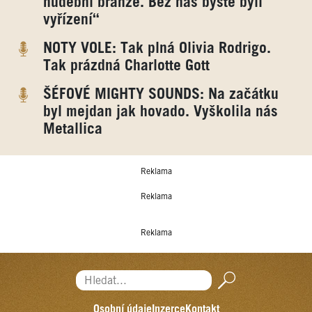
hudební branže. Bez nás byste byli
vyřízení“
NOTY VOLE: Tak plná Olivia Rodrigo.
Tak prázdná Charlotte Gott
ŠÉFOVÉ MIGHTY SOUNDS: Na začátku
byl mejdan jak hovado. Vyškolila nás
Metallica
Reklama
Reklama
Reklama
Hledat...
Osobní údaje
Inzerce
Kontakt