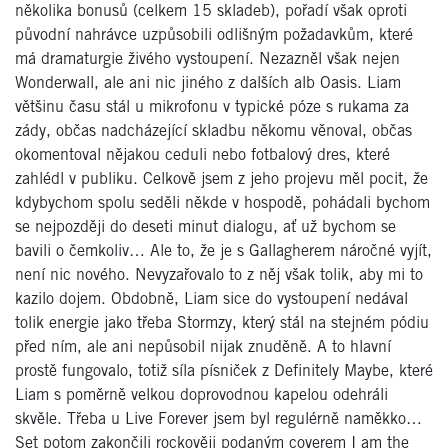
několika bonusů (celkem 15 skladeb), pořadí však oproti
původní nahrávce uzpůsobili odlišným požadavkům, které
má dramaturgie živého vystoupení. Nezazněl však nejen
Wonderwall, ale ani nic jiného z dalších alb Oasis. Liam
většinu času stál u mikrofonu v typické póze s rukama za
zády, občas nadcházející skladbu někomu věnoval, občas
okomentoval nějakou ceduli nebo fotbalový dres, které
zahlédl v publiku. Celkově jsem z jeho projevu měl pocit, že
kdybychom spolu seděli někde v hospodě, pohádali bychom
se nejpozději do deseti minut dialogu, ať už bychom se
bavili o čemkoliv… Ale to, že je s Gallagherem náročné vyjít,
není nic nového. Nevyzařovalo to z něj však tolik, aby mi to
kazilo dojem. Obdobně, Liam sice do vystoupení nedával
tolik energie jako třeba Stormzy, který stál na stejném pódiu
před ním, ale ani nepůsobil nijak znuděně. A to hlavní
prostě fungovalo, totiž síla písniček z Definitely Maybe, které
Liam s poměrně velkou doprovodnou kapelou odehráli
skvěle. Třeba u Live Forever jsem byl regulérně naměkko…
Set potom zakončili rockověji podaným coverem I am the