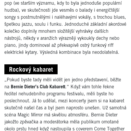
pop (ve starším významu, kdy to byla jednoduše populární
hudba), ve skutečnosti jde vesměs o balady i energičtější
songy s postmutnělými i naléhavými vokály, s trochou blues,
špetkou jazzu, soulu i funku. Jednoduché základní akordové
kolečko doplnily mnohem složitější vyhrávky dalších
nástrojů, někdy v aranžích výrazněji vykoukly dechy nebo
piano, jindy dominoval až překvapivě ostrý funkový riff
elektrické kytary. Výsledná kombinace byla neodolatelná.
Rockový kabaret
„Pokud byste tady měli vidět jen jedno představení, běžte
na
Bernie Dieter’s Club Kabarett
.“ Když vám tohle řekne
ředitel nehudebního programu festivalu, měli byste ho
poslechnout. Já to udělal, mezi koncerty jsem si na kabaret
skutečně našel čas a byl jsem naprosto unešen. Už samotná
scéna Magic Mirror má skvělou atmosféru. Bernie Dieter
jakožto zpěvačka a moderátorka měla publikum omotané
okolo prstu hned když nastoupila s coverem Come Together