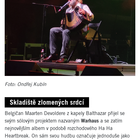
Foto: Ondřej Kubín
Skladiště zlomených srdcí
Belgičan Maarten Devoldere z kapely Balthazar přijel se
svým sólovým projektem nazvaným
Warhaus
a se zatím
nejnovějším albem v podobě rozchodového Ha Ha
Heartbreak. On sám svou hudbu označuje jednoduše jako