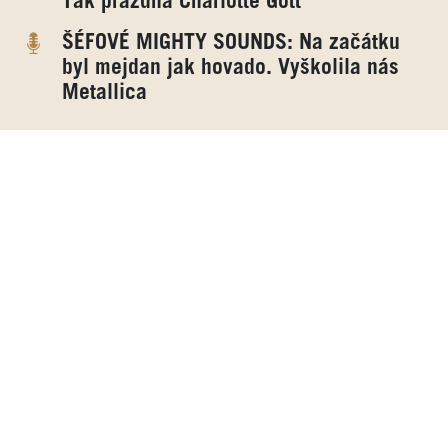
Tak prázdná Charlotte Gott
ŠÉFOVÉ MIGHTY SOUNDS: Na začátku
byl mejdan jak hovado. Vyškolila nás
Metallica
Reklama
Reklama
Reklama
Hledat...
Osobní údaje
Inzerce
Kontakt
Spravovat souhlas s nastavením osobních údajů