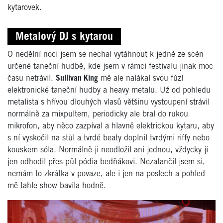
kytarovek.
Metalový DJ s kytarou
O nedělní noci jsem se nechal vytáhnout k jedné ze scén
určené taneční hudbě, kde jsem v rámci festivalu jinak moc
času netrávil.
Sullivan King
mě ale nalákal svou fúzí
elektronické taneční hudby a heavy metalu. Už od pohledu
metalista s hřívou dlouhých vlasů většinu vystoupení strávil
normálně za mixpultem, periodicky ale bral do rukou
mikrofon, aby něco zazpíval a hlavně elektrickou kytaru, aby
s ní vyskočil na stůl a tvrdé beaty doplnil tvrdými riffy nebo
kouskem sóla. Normálně ji neodložil ani jednou, vždycky ji
jen odhodil přes půl pódia bedňákovi. Nezatančil jsem si,
nemám to zkrátka v povaze, ale i jen na poslech a pohled
mě tahle show bavila hodně.