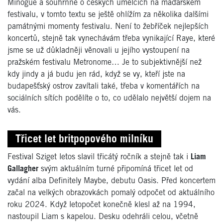
Minogue a souhrnně o českých umělcích na maďarském
festivalu, v tomto textu se ještě ohlížím za několika dalšími
památnými momenty festivalu. Není to žebříček nejlepších
koncertů, stejně tak vynechávám třeba vynikající Raye, které
jsme se už důkladněji věnovali u jejího vystoupení na
pražském festivalu Metronome… Je to subjektivnější než
kdy jindy a já budu jen rád, když se vy, kteří jste na
budapešťský ostrov zavítali také, třeba v komentářích na
sociálních sítích podělíte o to, co udělalo největší dojem na
vás.
Třicet let britpopového milníku
Festival Sziget letos slavil třicátý ročník a stejně tak i
Liam
Gallagher
svým aktuálním turné připomíná třicet let od
vydání alba Definitely Maybe, debutu Oasis. Před koncertem
začal na velkých obrazovkách pomalý odpočet od aktuálního
roku 2024. Když letopočet konečně klesl až na 1994,
nastoupil Liam s kapelou. Desku odehráli celou, včetně