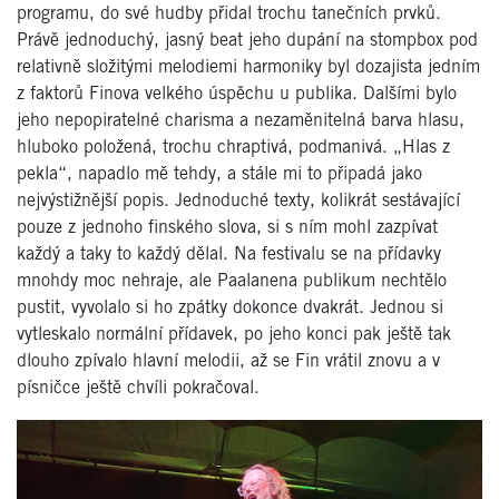
programu, do své hudby přidal trochu tanečních prvků.
Právě jednoduchý, jasný beat jeho dupání na stompbox pod
relativně složitými melodiemi harmoniky byl dozajista jedním
z faktorů Finova velkého úspěchu u publika. Dalšími bylo
jeho nepopiratelné charisma a nezaměnitelná barva hlasu,
hluboko položená, trochu chraptivá, podmanivá. „Hlas z
pekla“, napadlo mě tehdy, a stále mi to připadá jako
nejvýstižnější popis. Jednoduché texty, kolikrát sestávající
pouze z jednoho finského slova, si s ním mohl zazpívat
každý a taky to každý dělal. Na festivalu se na přídavky
mnohdy moc nehraje, ale Paalanena publikum nechtělo
pustit, vyvolalo si ho zpátky dokonce dvakrát. Jednou si
vytleskalo normální přídavek, po jeho konci pak ještě tak
dlouho zpívalo hlavní melodii, až se Fin vrátil znovu a v
písničce ještě chvíli pokračoval.