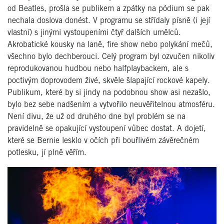
od Beatles, prošla se publikem a zpátky na pódium se pak
nechala doslova donést. V programu se střídaly písně (i její
vlastní) s jinými vystoupeními čtyř dalších umělců.
Akrobatické kousky na laně, fire show nebo polykání mečů,
všechno bylo dechberouci. Celý program byl ozvučen nikoliv
reprodukovanou hudbou nebo halfplaybackem, ale s
poctivým doprovodem živé, skvěle šlapající rockové kapely.
Publikum, které by si jindy na podobnou show asi nezašlo,
bylo bez sebe nadšením a vytvořilo neuvěřitelnou atmosféru.
Není divu, že už od druhého dne byl problém se na
pravidelně se opakující vystoupení vůbec dostat. A dojetí,
které se Bernie lesklo v očích při bouřlivém závěrečném
potlesku, jí plně věřím.