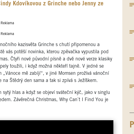
Cindy Kdovíkovou z Grinche nebo Jenny ze
Reklama
Reklama
vánočního kazisvěta Grinche s chutí připomenou a
stě vás potěší novinka, kterou zpěvačka vypustila pod
as. Čtyři nové původní písně a dvě nové verze klasiky
ely toužili, i když možná někteří tajně. V jedné se
ím „Vánoce mě zabíjí“, v jiné Momsen prožívá vánoční
je na Štědrý den sama a tak si zpívá s Ježíškem.
sytý hlas a když se objeví sváteční kýč, jako v singlu
ledem. Závěrečná Christmas, Why Can`t I Find You je
.
P