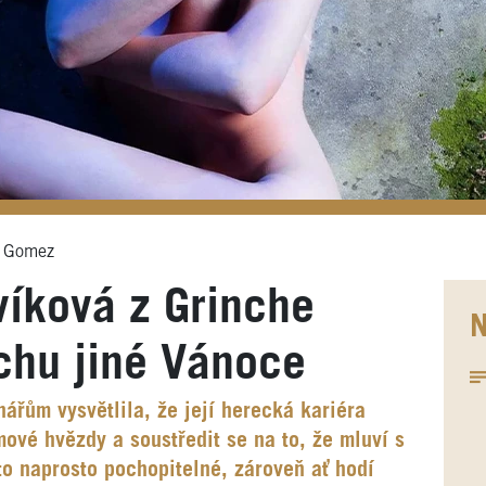
h Gomez
íková z Grinche
N
ochu jiné Vánoce
ářům vysvětlila, že její herecká kariéra
mové hvězdy a soustředit se na to, že mluví s
 to naprosto pochopitelné, zároveň ať hodí