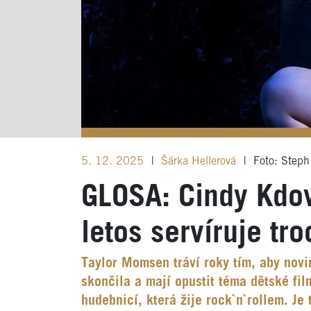
5. 12. 2025
|
Šárka Hellerová
|
Foto: Step
GLOSA: Cindy Kdov
letos servíruje tr
Taylor Momsen tráví roky tím, aby novin
skončila a mají opustit téma dětské fil
hudebnicí, která žije rock`n`rollem. Je