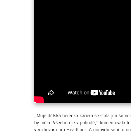
„Moje dětská herecká kariéra se stala jen šumem
by měla. Všechno je v pohodě,“ komentovala té
v rozhovoru pro Headliner. A opravdu se jí to p