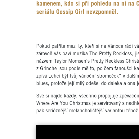
kamenem, kdo si při pohledu na ni na 
seriálu Gossip Girl nevzpomněl.
Pokud patříte mezi ty, kteří si na Vánoce rádi 
zároveň vás baví muzika The Pretty Reckless, ji
názvem Taylor Momsen's Pretty Reckless Christm
z Grinche jsou podle mě to, po čem fanoušci kap
zpívá „chci být tvůj vánoční stromeček“ v dalš
blues, protože její milý odešel do daleka a ona 
Své si najde každý, všechno propojuje zpěvaččin 
Where Are You Christmas je servírovaný s nadh
pak serióznější melancholičtější variantou téhož