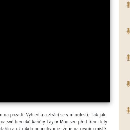
 na pozadí. Vybledla a ztrácí se v minulosti. Tak jak
ma své herecké kariéry Taylor Momsen před třemi lety
odařilo a už nikdo nepochybuje, že je na prvním místě