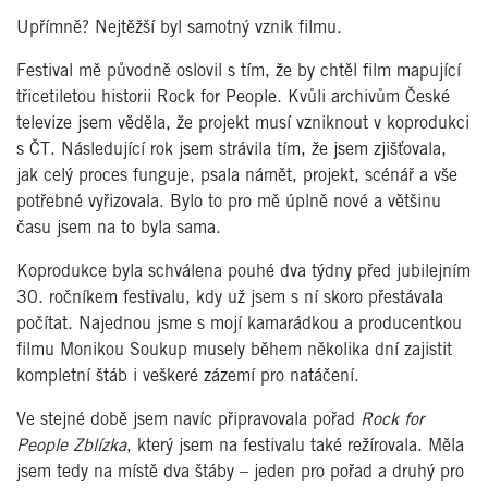
Upřímně? Nejtěžší byl samotný vznik filmu.
Festival m
ě původně oslovil s tím, že by chtě
l film mapuj
ící
třicetiletou historii Rock for People. Kvů
li archiv
ům Česk
é
televize jsem věděla, že projekt musí vzniknout v koprodukci
s ČT. Následující rok jsem strávila tím, že jsem zjišťovala,
jak celý proces funguje, psala námět, projekt, sc
é
nář a vše
potřebn
é
vyřizovala. Bylo to pro mě úplně nov
é
a většinu
času jsem na to byla sama.
Koprodukce byla schválena pouh
é
dva týdny před jubilejním
30. ročníkem festivalu, kdy už jsem s ní skoro přestávala
počítat. Najednou jsme s mojí kamarádkou a producentkou
filmu Monikou Soukup musely bě
hem n
ěkolika dní zajistit
kompletní štáb i vešker
é
zázemí pro natáčení.
Ve stejn
é
době jsem navíc připravovala pořad
Rock for
People Zbl
ízka
, který jsem na festivalu tak
é
režírovala. Měla
jsem tedy na místě dva štáby – jeden pro pořad a druhý pro