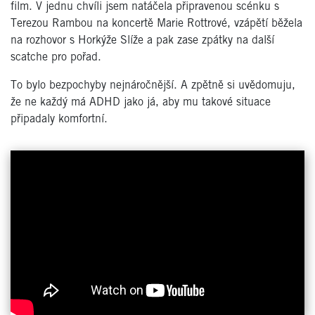
film. V jednu chvíli jsem natáč
ela p
řipravenou sc
é
nku s
Terezou Rambou na koncertě
Marie Rottrov
é
, vzápětí běžela
na rozhovor s Horkýže Slíže a pak zase zpátky na další
scatche pro po
řad.
To bylo bezpochyby nejnáročnější. A zpětně si uvědomuju,
že ne každý má ADHD jako já, aby mu takov
é
situace
připadaly komfortní.