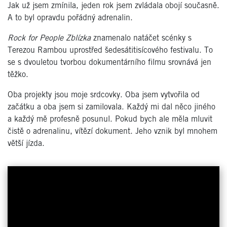
Jak už jsem zmínila, jeden rok jsem zvládala obojí současně.
A to byl opravdu pořádný adrenalin.
Rock for People Zbl
ízka
znamenalo natáč
et sc
é
nky s
Terezou Rambou uprostř
ed
šedesátitisícov
é
ho festivalu. To
se s dvouletou tvorbou dokumentárního filmu srovnává jen
těž
ko.
Oba projekty jsou moje srdcovky. Oba jsem vytvořila od
začátku a oba jsem si zamilovala. Každý
mi dal n
ěco jin
é
ho
a každý mě profesně posunul. Pokud bych ale měla mluvit
čistě o adrenalinu, vítězí dokument. Jeho vznik byl mnohem
větší jízda.