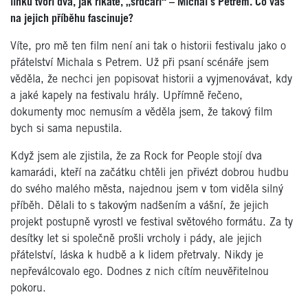
linku tvoří dva, jak říkáte, „srdcaři
“ –
Michal s Petrem. Co vás
na jejich příběhu fascinuje?
Víte, pro mě
ten film nen
í ani tak o historii festivalu jako o
přátelství Michala s Petrem. Už při psaní
sc
é
náře jsem
věděla, že nechci jen popisovat historii a vyjmenovávat, kdy
a jak
é
kapely na festivalu hrály. Upřímně řeč
eno,
dokumenty moc nemusím a věděla jsem, že takový film
bych si sama nepustila.
Když jsem ale zjistila, ž
e za Rock for People stoj
í dva
kamarádi, kteří na začátku chtěli jen přiv
é
zt dobrou hudbu
do sv
é
ho mal
é
ho města, najednou jsem v tom viděla silný
příběh. Dělali to s takovým nadšení
m a v
ášní, že jejich
projekt postupně vyrostl ve festival světov
é
ho form
átu. Za ty
desítky let si společně prošli vrcholy i pády, ale jejich
přátelství
, l
áska k hudbě a k lidem přetrvaly. Nikdy je
nepřeválcovalo ego. Dodnes z nich cítím neuvěřitelnou
pokoru.