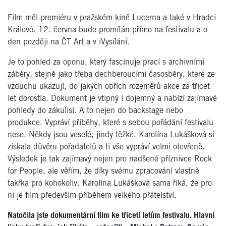
Film měl premiéru v pražském kině Lucerna a také v Hradci
Králové. 12. června bude promítán přímo na festivalu a o
den později na ČT Art a v iVysílání.
Je to pohled za oponu, který fascinuje prací s archivními
záběry, stejně jako třeba dechberoucími časosběry, které ze
vzduchu ukazují, do jakých obřích rozeměrů akce za třicet
let dorostla. Dokument je vtipný i dojemný a nabízí zajímavé
pohledy do zákulisí. A to nejen do backstage nebo
produkce. Vypráví příběhy, které s sebou pořádání festivalu
nese. Někdy jsou veselé, jindy těžké. Karolína Lukášková si
získala důvěru pořadatelů a ti vše vypráví velmi otevřeně.
Výsledek je tak zajímavý nejen pro nadšené příznivce Rock
for People, ale věřím, že díky svému zpracování vlastně
takřka pro kohokoliv. Karolína Lukášková sama říká, že pro
ni je film především příběhem velkého přátelství.
Natočila jste dokumentární film ke třiceti letům festivalu. Hlavní