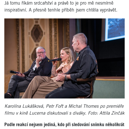
Já tomu říkám srdcařství a právě to je pro mě nesmírně
inspirativní. A přesně
tenhle p
říběh jsem chtěla vyprávět.
Karolína Lukášková, Petr Fořt a Michal Thomes po premiéře
filmu v kině Lucerna diskutovali s diváky. Foto: Attila Zinčák
Podle reakcí nejsem jediná, kdo při sledování snímku několikrá
t