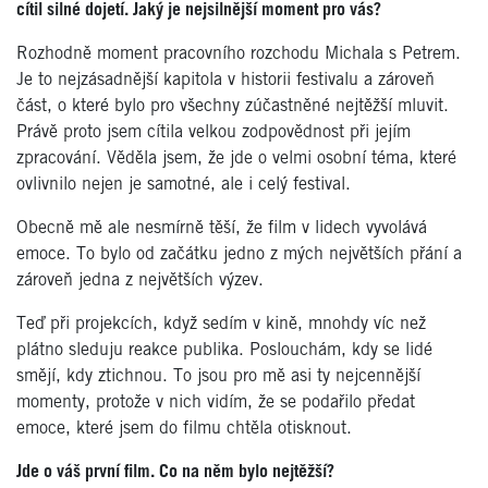
c
ítil siln
é
dojetí. Jaký je nejsilnější moment pro vá
s?
Rozhodně moment pracovního rozchodu Michala s Petrem.
Je to nejzásadnější kapitola v historii festivalu a zároveň
část, o kter
é
bylo pro všechny zúčastněn
é
nejtěžší mluvit.
Právě proto jsem cítila velkou zodpovědnost při jejím
zpracování. Věděla jsem, že jde o velmi osobní t
é
ma, kter
é
ovlivnilo nejen je samotn
é
, ale i celý
festival.
Obecně mě ale nesmírně těší, že film v lidech vyvolává
emoce. To bylo od začátku jedno z mých největších přání a
zároveň jedna z největší
ch v
ýzev.
Teď při projekcí
ch,
když
sed
ím v kině, mnohdy víc než
plátno sleduju reakce publika. Poslouchám, kdy se lid
é
smějí, kdy ztichnou. To jsou pro mě asi ty nejcennější
momenty, protože v nich vidím, že se podařilo předat
emoce, kter
é
jsem do filmu chtěla otisknout.
Jde o váš první film. Co na něm bylo nejtěžší
?