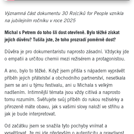
Významná část dokumentu 30 Ro(c)ků for People vznikla
na jubilejním ročníku v roce 2025
Michal s Petrem do toho šli dost otevřeně. Bylo těžk
é
získat
jejich důvě
ru? Tu
šila jste, že toho prozradí poměrně
dost?
Důvěra je pro dokumentaristu naprosto zásadní. Vždycky jde
o empatii a určitou chemii mezi režis
é
rem a protagonistou.
A ano, bylo to těžk
é
. Když jsem přišla s nápadem vyprávět
příběh jejich přátelství a obchodního partnerství, nesetkala
jsem se ani u týmu festivalu, ani u Michala s velkým
nadšením. Intimnější t
é
mata jsou vždy citlivá a naprosto
tomu rozumím. Svěřujete svůj příběh do rukou režis
é
rky a
přirozeně máte obavu, jak s vašimi slovy naloží ve střihu a
jak je bude interpretovat.
Od začátku jsem se snažila tyto pochyby vnímat a
vysvětlovat, že mi jde především o autenticitu a pravdivost.