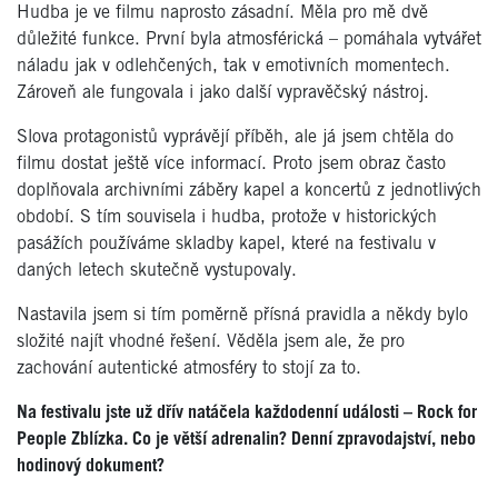
Hudba je ve filmu naprosto zásadní. Měla pro mě dvě
důležit
é
funkce. První byla atmosf
é
rická – pomáhala vytvář
et
n
áladu jak v odlehčených, tak v emotivních momentech.
Zároveň ale fungovala i jako další vypravěčský nástroj.
Slova protagonist
ů vyprávějí příběh, ale já jsem chtěla do
filmu dostat ještě více informací. Proto jsem obraz často
doplňovala archivními záběry kapel a koncertů z jednotlivých
období. S tím souvisela i hudba, protože v historických
pasážích používáme skladby kapel, kter
é
na festivalu v
daných letech skutečně vystupovaly.
Nastavila jsem si tím poměrně přísná pravidla a někdy bylo
složit
é
najít vhodné řešení. Věděla jsem ale, že pro
zachování autentick
é
atmosf
é
ry to stojí
za to.
Na festivalu jste už dřív natáčela každodenní události –
Rock for
People Zbl
ízka. Co je větší
adrenalin? Denn
í zpravodajství, nebo
hodinový
dokument?