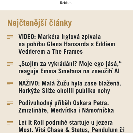
Reklama
Nejčtenější články
VIDEO: Markéta Irglová zpívala
na pohřbu Glena Hansarda s Eddiem
Vedderem a The Frames
„Stojím za vykrádání? Moje ego jásá,“
reaguje Emma Smetana na zneužití AI
NAŽIVO: Malá Žužu byla zase blažená.
Horkýže Slíže oholili publiku nohy
Podivuhodný příběh Oskara Petra.
Zmrzlináře, Medvídka i Námořníčka
Let It Roll podruhé startuje u jezera
Most. Vítá Chase & Status, Pendulum či