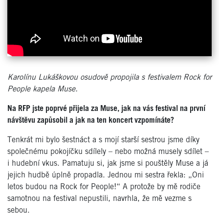
Karolínu Lukáškovou osudově propojila s festivalem Rock for
People kapela Muse.
Na RFP jste poprv
é
přijela za Muse, jak na vás festival na první
návštěvu zapůsobil a jak na ten koncert vzpomíná
te?
Tenkr
át mi bylo šestnáct a s mojí starší sestrou jsme díky
společn
é
mu pokojíčku sdí
lely
– nebo možná musely sdí
let
–
i hudební vkus. Pamatuju si, jak jsme si pouště
ly Muse a j
á
jejich hudbě úplně propadla. Jednou mi sestra řekla: „Oni
letos budou na Rock for People!
“
A protože by mě rodiče
samotnou na festival nepustili, navrhla, že mě vezme s
sebou.