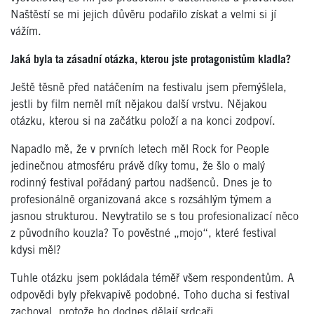
Naštěstí se mi jejich důvěru podařilo získat a velmi si jí
vážím.
Jaká byla ta zásadní otázka, kterou jste protagonistů
m kladla?
Ještě těsně před natáčením na festivalu jsem přemýšlela,
jestli by film neměl mít nějakou další vrstvu. Nějakou
otázku, kterou si na začátku položí a na konci zodpoví.
Napadlo mě, že v prvních letech mě
l Rock for People
jedine
čnou atmosf
é
ru právě díky tomu, že š
lo o mal
ý
rodinný
festival po
řádaný partou nadšenců. Dnes je to
profesionálně organizovaná akce s rozsá
hl
ým týmem a
jasnou strukturou. Nevytratilo se s tou profesionalizací něco
z původního kouzla? To pověstné „mojo
“
, kter
é
festival
kdysi mě
l?
Tuhle otázku jsem pokládala t
é
měř vš
em respondent
ům. A
odpovědi byly překvapivě podobn
é
. Toho ducha si festival
zachoval, protože ho dodnes dělají srdcař
i.