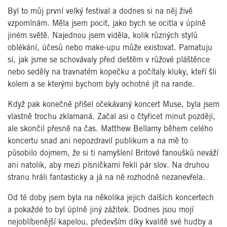
Byl to můj první velký festival a dodnes si na něj živě
vzpomínám. Měla jsem pocit, jako bych se ocitla v úplně
jin
é
m světě. Najednou jsem viděla, kolik různých stylů
obl
é
kání, účesů nebo make-upu může existovat. Pamatuju
si, jak jsme se schovávaly př
ed de
štěm v růžov
é
pláštěnce
nebo seděly na travnat
é
m kope
čku a počítaly kluky, kteří šli
kolem a se kterými bychom byly ochotn
é
jít na rande.
Když pak konečně přiš
el o
čeká
van
ý koncert Muse, byla jsem
vlastně trochu zklamaná. Začal asi o č
ty
řicet minut později,
ale skonč
il p
řesně na čas. Matthew Bellamy bě
hem cel
é
ho
koncertu snad ani nepozdravil publikum a na mě
to
p
ůsobilo dojmem, že si ti namyšlení Britov
é
fanoušků neváží
ani natolik, aby mezi písničkami řekli pár slov. Na druhou
stranu hráli fantasticky a já
na n
ě rozhodně nezanevřela.
Od t
é
doby jsem byla na několika jejich dalších koncertech
a pokažd
é
to byl úplně jiný zážitek. Dodnes jsou mojí
nejoblí
ben
ější kapelou, především díky kvalitě sv
é
hudby a