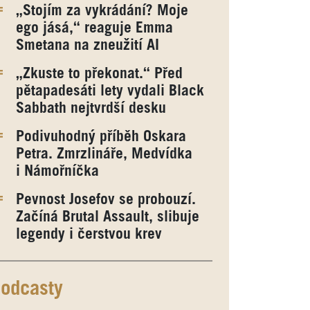
„Stojím za vykrádání? Moje
ego jásá,“ reaguje Emma
Smetana na zneužití AI
„Zkuste to překonat.“ Před
pětapadesáti lety vydali Black
Sabbath nejtvrdší desku
Podivuhodný příběh Oskara
Petra. Zmrzlináře, Medvídka
i Námořníčka
Pevnost Josefov se probouzí.
Začíná Brutal Assault, slibuje
legendy i čerstvou krev
odcasty