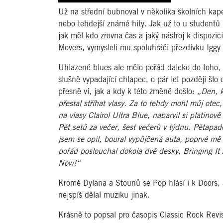
Už na střední bubnoval v několika školních kape
nebo tehdejší známé hity. Jak už to u studentů 
jak měl kdo zrovna čas a jaký nástroj k dispozi
Movers, vymysleli mu spoluhráči přezdívku Iggy
Uhlazené blues ale mělo pořád daleko do toho, č
slušně vypadající chlapec, o pár let později šlo
přesně ví, jak a kdy k této změně došlo:
„Den, k
přestal stříhat vlasy. Za to tehdy mohl můj otec,
na vlasy Clairol Ultra Blue, nabarvil si platinov
Pět setů za večer, šest večerů v týdnu. Pětapad
jsem se opil, boural vypůjčená auta, poprvé mě ch
pořád poslouchal dokola dvě desky, Bringing I
Now!“
Kromě Dylana a Stounů se Pop hlásí i k Doors, a
nejspíš dělal muziku jinak.
Krásně to popsal pro časopis Classic Rock Revi