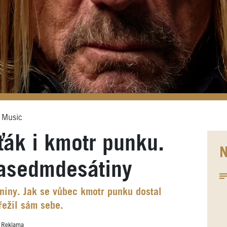
l Music
ťák i kmotr punku.
N
tasedmdesátiny
niny. Jak se vůbec kmotr punku dostal
řežil sám sebe.
Reklama