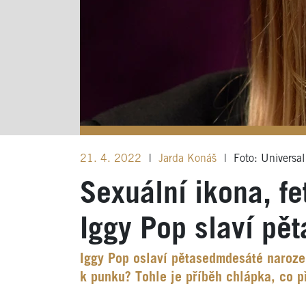
21. 4. 2022
|
Jarda Konáš
|
Foto: Universa
Sexuální ikona, fe
Iggy Pop slaví pě
Iggy Pop oslaví pětasedmdesáté naroze
k punku? Tohle je příběh chlápka, co p