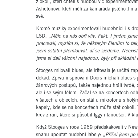
z okolí, kteří chtěli s hudbou víc experimentov
Ashetonovi, kteří měli za kamaráda jistého Jima P
své.
Kromě muziky experimentovali hudebníci i s dro
LSD.
„Mělo na nás obří vliv. Fakt. I jméno jsme 
pracovali, myslím si, že některým členům to tak
jsem ostatní přemlouval, ať se sjedeme. Neexis
jsme si dali všichni najednou, byly při skládání
Stooges milovali blues, ale iritovala je určitá z
dekád. Zprvu inspirovaní Doors míchali blues s 
žánrových postupů, takže najednou hráli tvrdé, 
ale i se svým tělem. Začal se na koncertech odh
v šatech a oblecích, on stál u mikrofonu s holý
kapely, kde se na koncertech může stát cokoli. V
krev z ran, které si působil Iggy i fanoušci. V 
Když Stooges v roce 1969 předskakovali v New 
snahu upoutat hudební labely:
„Přišel jsem po 