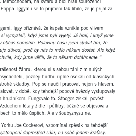
at. Mimochodem, na kytaru a bicí hráli sourozenci
oppa. Iggymu se to příjmení tak líbilo, že je přijal za
gami, Iggy přiznává, že kapela vznikla pod vlivem
si vymysleli, když jsme byli vyjetý. Já bral, i když jsme
y občas pomohlo. Polovinu času jsem strávil tím, že
tuje důvod, proč by nás to mělo někam dostat. Ale když
 chvíle, kdy jsme věřili, že to někam dotáhneme.“
aprášenost žánru, kterou si s sebou táhl z minulých
psychedelií, později hudbu úplně osekali od klasických
strohé skladby. Pop se naučil pracovat nejen s hlasem,
alovat, v době, kdy tehdejší popové hvězdy vystupovaly
m hrudníkem. Fungovalo to. Stooges získali pověst
zduchem létaly židle i půllitry, běžně se objevovala
klubech to mělo úspěch. Ale v šoubyznysu ne.
Yorku Joe Cockerovi, vzpomínal zpěvák na tehdejší
vystoupení doprostřed sálu, na sobě jenom kraťasy,