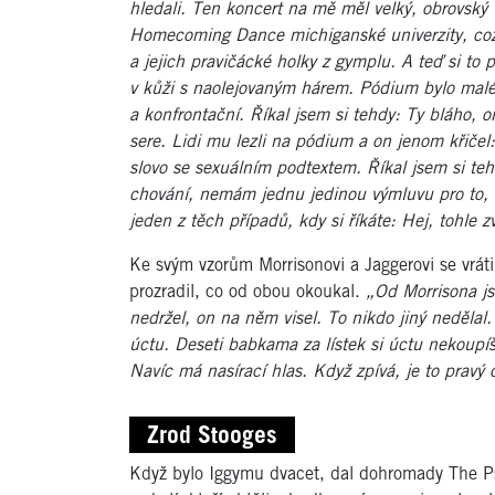
hledali. Ten koncert na mě měl velký, obrovský v
Homecoming Dance michiganské univerzity, což 
a jejich pravičácké holky z gymplu. A teď si to p
v kůži s naolejovaným hárem. Pódium bylo malé 
a konfrontační. Říkal jsem si tehdy: Ty bláho, on
sere. Lidi mu lezli na pódium a on jenom křičel: 
slovo se sexuálním podtextem. Říkal jsem si tehdy
chování, nemám jednu jedinou výmluvu pro to, a
jeden z těch případů, kdy si říkáte: Hej, tohle z
Ke svým vzorům Morrisonovi a Jaggerovi se vrát
prozradil, co od obou okoukal.
„Od Morrisona js
nedržel, on na něm visel. To nikdo jiný nedělal.
úctu. Deseti babkama za lístek si úctu nekoupí
Navíc má nasírací hlas. Když zpívá, je to pravý 
Zrod Stooges
Když bylo Iggymu dvacet, dal dohromady The Ps