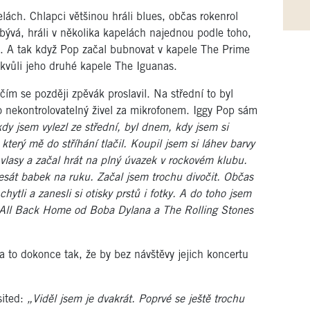
lách. Chlapci většinou hráli blues, občas rokenrol
bývá, hráli v několika kapelách najednou podle toho,
ci. A tak když Pop začal bubnovat v kapele The Prime
 kvůli jeho druhé kapele The Iguanas.
ím se později zpěvák proslavil. Na střední to byl
 o nekontrolovatelný živel za mikrofonem. Iggy Pop sám
dy jsem vylezl ze střední, byl dnem, kdy jsem si
 který mě do stříhání tlačil. Koupil jsem si láhev barvy
ě vlasy a začal hrát na plný úvazek v rockovém klubu.
esát babek na ruku. Začal jsem trochu divočit. Občas
ytli a zanesli si otisky prstů i fotky. A do toho jsem
t All Back Home od Boba Dylana a The Rolling Stones
 to dokonce tak, že by bez návštěvy jejich koncertu
sited:
„Viděl jsem je dvakrát. Poprvé se ještě trochu