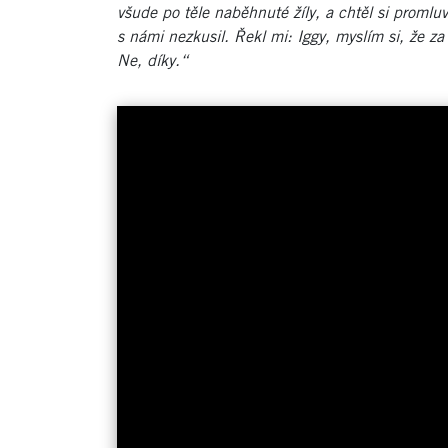
všude po těle naběhnuté žíly, a chtěl si promlu
s námi nezkusil. Řekl mi: Iggy, myslím si, že za
Ne, díky.“