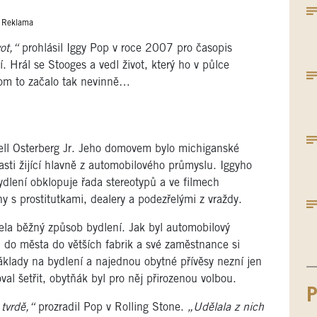
Reklama
vot,“
prohlásil Iggy Pop v roce 2007 pro časopis
 Hrál se Stooges a vedl život, který ho v půlce
itom to začalo tak nevinně…
ll Osterberg Jr. Jeho domovem bylo michiganské
lasti žijící hlavně z automobilového průmyslu. Iggyho
ydlení obklopuje řada stereotypů a ve filmech
y s prostitutkami, dealery a podezřelými z vraždy.
cela běžný způsob bydlení. Jak byl automobilový
a do města do větších fabrik a své zaměstnance si
náklady na bydlení a najednou obytné přívěsy nezní jen
al šetřit, obytňák byl pro něj přirozenou volbou.
P
tvrdě,“
prozradil Pop v Rolling Stone.
„Udělala z nich