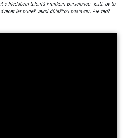
vit s hledačem talentů Frankem Barselonou, jestli by to
 dvacet let budeš velmi důležitou postavou. Ale teď?