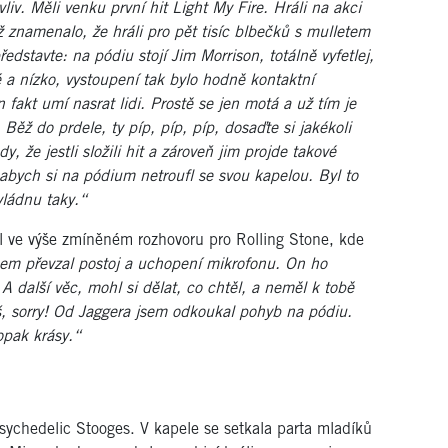
liv. Měli venku první hit Light My Fire. Hráli na akci
znamenalo, že hráli pro pět tisíc blbečků s mulletem
ředstavte: na pódiu stojí Jim Morrison, totálně vyfetlej,
a nízko, vystoupení tak bylo hodně kontaktní
 fakt umí nasrat lidi. Prostě se jen motá a už tím je
Běž do prdele, ty píp, píp, píp, dosaďte si jakékoli
, že jestli složili hit a zároveň jim projde takové
bych si na pódium netroufl se svou kapelou. Byl to
vládnu taky.“
il ve výše zmíněném rozhovoru pro Rolling Stone, kde
em převzal postoj a uchopení mikrofonu. On ho
 A další věc, mohl si dělat, co chtěl, a neměl k tobě
š, sorry! Od Jaggera jsem odkoukal pohyb na pódiu.
opak krásy.“
ychedelic Stooges. V kapele se setkala parta mladíků