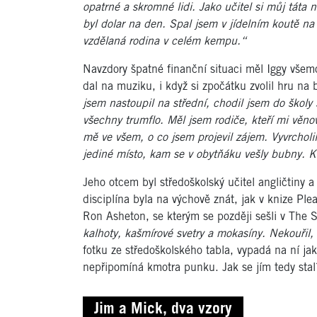
opatrné a skromné lidi. Jako učitel si můj táta 
byl dolar na den. Spal jsem v jídelním koutě na
vzdělaná rodina v celém kempu.“
Navzdory špatné finanční situaci měl Iggy všemo
dal na muziku, i když si zpočátku zvolil hru na
jsem nastoupil na střední, chodil jsem do školy 
všechny trumflo. Měl jsem rodiče, kteří mi věnov
mě ve všem, o co jsem projevil zájem. Vyvrcholilo
jediné místo, kam se v obytňáku vešly bubny. Kv
Jeho otcem byl středoškolský učitel angličtiny 
disciplína byla na výchově znát, jak v knize Pl
Ron Asheton, se kterým se později sešli v The 
kalhoty, kašmírové svetry a mokasíny. Nekouřil, 
fotku ze středoškolského tabla, vypadá na ní ja
nepřipomíná kmotra punku. Jak se jím tedy stal
Jim a Mick, dva vzory