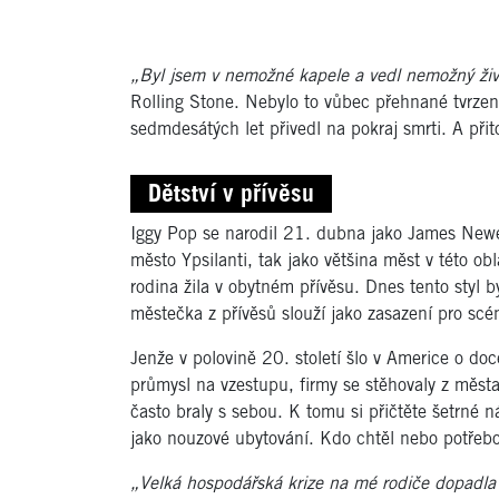
„Byl jsem v nemožné kapele a vedl nemožný ži
Rolling Stone. Nebylo to vůbec přehnané tvrzení.
sedmdesátých let přivedl na pokraj smrti. A př
Dětství v přívěsu
Iggy Pop se narodil 21. dubna jako James Newe
město Ypsilanti, tak jako většina měst v této ob
rodina žila v obytném přívěsu. Dnes tento styl b
městečka z přívěsů slouží jako zasazení pro scén
Jenže v polovině 20. století šlo v Americe o do
průmysl na vzestupu, firmy se stěhovaly z měst
často braly s sebou. K tomu si přičtěte šetrné 
jako nouzové ubytování. Kdo chtěl nebo potřebov
„Velká hospodářská krize na mé rodiče dopadla 