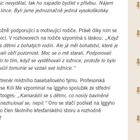
nic nevydělal, tak ho napadlo bydlet v přívěsu. Nájem
 lince. Byli jsme jednoznačně jediná vysokoškolsky
žně podporující a motivující rodiče. Právě díky nim se
 bicí. V rozhovorech na rodiče vzpomíná s láskou:
„Když
s dětmi z bohatých rodin. Ale já měl bohatství, které je
ali obří pozornost. Moc se o mě starali. Podporovali
 to tím, když se vystěhovali z ložnice, protože to bylo
ůli tomuhle se vzdali své ložnice.“
a trenér místního baseballového týmu. Profesorská
ease Kill Me vzpomínal na Iggyho spolužák ze střední
Stooges:
„Kamarádil se s dětmi, co nosily bavlněné
nezhuloval se, nepil.“
Ono se stačí podívat na Iggyho
ko člen školního křesťanského sboru a rozhodně
?