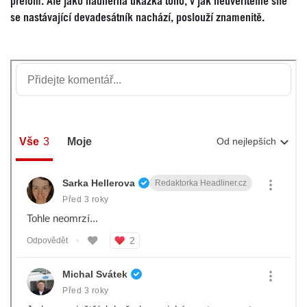
přelom. Ale jako nádherná ukázka toho, v jak neuvěřitelné síle
se nastávající devadesátník nachází, poslouží znamenitě.