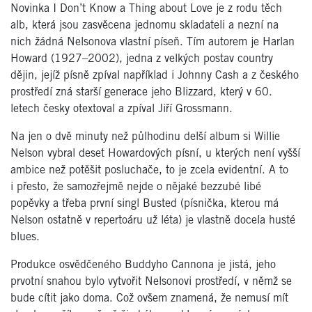
Novinka I Don’t Know a Thing about Love je z rodu těch
alb, která jsou zasvěcena jednomu skladateli a nezní na
nich žádná Nelsonova vlastní píseň. Tím autorem je Harlan
Howard (1927–2002), jedna z velkých postav country
dějin, jejíž písně zpíval například i Johnny Cash a z českého
prostředí zná starší generace jeho Blizzard, který v 60.
letech česky otextoval a zpíval Jiří Grossmann.
Na jen o dvě minuty než půlhodinu delší album si Willie
Nelson vybral deset Howardových písní, u kterých není vyšší
ambice než potěšit posluchače, to je zcela evidentní. A to
i přesto, že samozřejmě nejde o nějaké bezzubé libé
popěvky a třeba první singl Busted (písnička, kterou má
Nelson ostatně v repertoáru už léta) je vlastně docela husté
blues.
Produkce osvědčeného Buddyho Cannona je jistá, jeho
prvotní snahou bylo vytvořit Nelsonovi prostředí, v němž se
bude cítit jako doma. Což ovšem znamená, že nemusí mít