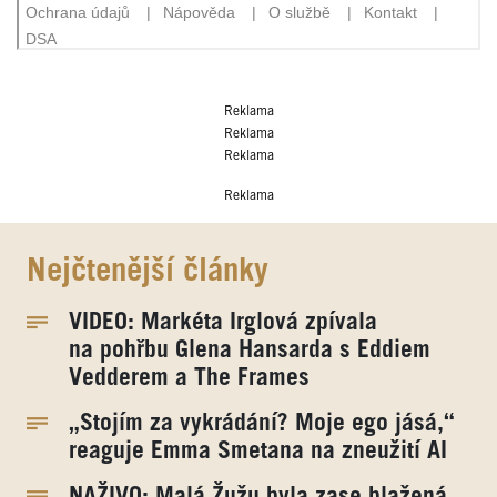
Reklama
Reklama
Reklama
Reklama
Nejčtenější články
VIDEO: Markéta Irglová zpívala
na pohřbu Glena Hansarda s Eddiem
Vedderem a The Frames
„Stojím za vykrádání? Moje ego jásá,“
reaguje Emma Smetana na zneužití AI
NAŽIVO: Malá Žužu byla zase blažená.