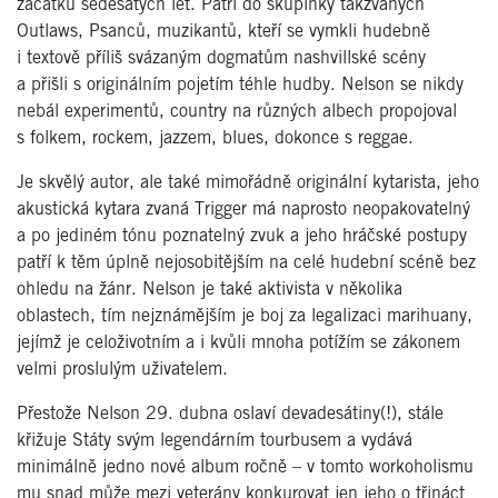
začátku šedesátých let. Patří do skupinky takzvaných
Outlaws, Psanců, muzikantů, kteří se vymkli hudebně
i textově příliš svázaným dogmatům nashvillské scény
a přišli s originálním pojetím téhle hudby. Nelson se nikdy
nebál experimentů, country na různých albech propojoval
s folkem, rockem, jazzem, blues, dokonce s reggae.
Je skvělý autor, ale také mimořádně originální kytarista, jeho
akustická kytara zvaná Trigger má naprosto neopakovatelný
a po jediném tónu poznatelný zvuk a jeho hráčské postupy
patří k těm úplně nejosobitějším na celé hudební scéně bez
ohledu na žánr. Nelson je také aktivista v několika
oblastech, tím nejznámějším je boj za legalizaci marihuany,
jejímž je celoživotním a i kvůli mnoha potížím se zákonem
velmi proslulým uživatelem.
Přestože Nelson 29. dubna oslaví devadesátiny(!), stále
křižuje Státy svým legendárním tourbusem a vydává
minimálně jedno nové album ročně – v tomto workoholismu
mu snad může mezi veterány konkurovat jen jeho o třináct