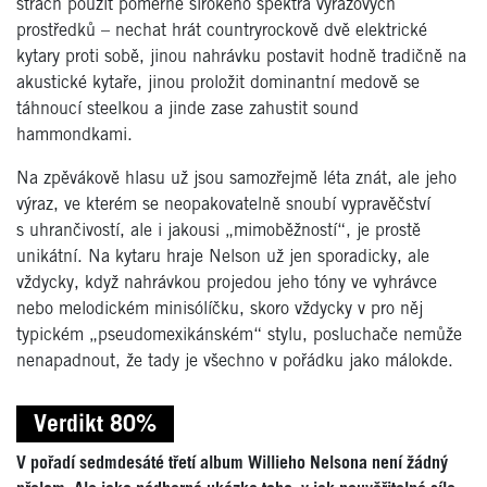
strach použít poměrně širokého spektra výrazových
prostředků – nechat hrát countryrockově dvě elektrické
kytary proti sobě, jinou nahrávku postavit hodně tradičně na
akustické kytaře, jinou proložit dominantní medově se
táhnoucí steelkou a jinde zase zahustit sound
hammondkami.
Na zpěvákově hlasu už jsou samozřejmě léta znát, ale jeho
výraz, ve kterém se neopakovatelně snoubí vypravěčství
s uhrančivostí, ale i jakousi „mimoběžností“, je prostě
unikátní. Na kytaru hraje Nelson už jen sporadicky, ale
vždycky, když nahrávkou projedou jeho tóny ve vyhrávce
nebo melodickém minisólíčku, skoro vždycky v pro něj
typickém „pseudomexikánském“ stylu, posluchače nemůže
nenapadnout, že tady je všechno v pořádku jako málokde.
Verdikt 80%
V pořadí sedmdesáté třetí album Willieho Nelsona není žádný