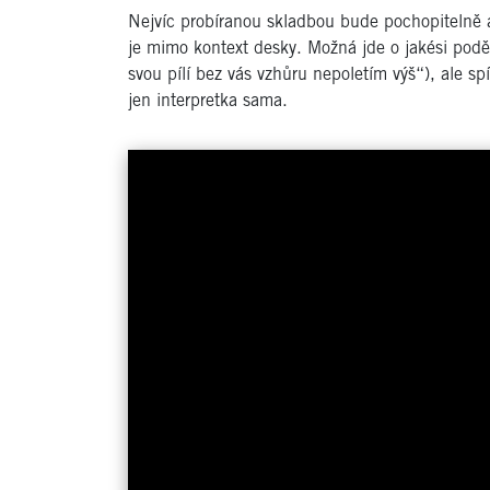
Nejvíc probíranou skladbou bude pochopitelně a
je mimo kontext desky. Možná jde o jakési pod
svou pílí bez vás vzhůru nepoletím výš“), ale s
jen interpretka sama.