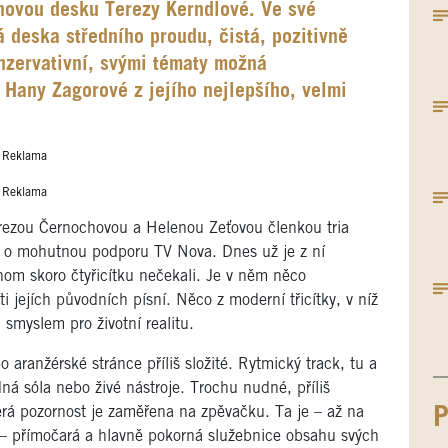
 novou desku Terezy Kerndlové. Ve své
á deska středního proudu, čistá, pozitivně
nzervativní, svými tématy možná
 Hany Zagorové z jejího nejlepšího, velmi
Reklama
Reklama
Terezou Černochovou a Helenou Zeťovou členkou tria
ů a o mohutnou podporu TV Nova. Dnes už je z ní
hom skoro čtyřicítku nečekali. Je v něm něco
i jejích původních písní. Něco z moderní třicítky, v níž
 smyslem pro životní realitu.
aranžérské stránce příliš složité. Rytmický track, tu a
á sóla nebo živé nástroje. Trochu nudné, příliš
erá pozornost je zaměřena na zpěvačku. Ta je – až na
P
– přímočará a hlavně pokorná služebnice obsahu svých