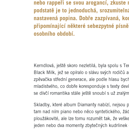
nebo rappeři se svou arogancí, zkuste
podstatě je to jednoduchá, srozumiteln
nastavená popina. Dobře zazpívaná, ko
připomínající některé sebezpytné písně
osobního období.
Kerndlová, ještě skoro nezletilá, byla spolu s 
Black Milk, jež se opíralo o slávu svých rodič
zpěvačka střední generace, ale podle hlasu byc
mladistvého, co dobře koresponduje s texty devít
se dívčí romantika stále ještě snoubí s už zralým
Skladby, které album Diamanty nabízí, nejsou po 
tam nad ním piano nebo něco syntetického, žádn
ploužákovité, ale lze tomu rozumět tak, že vešk
jeden nebo dva momenty zbytečných kudrlinek 