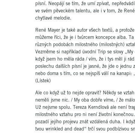
písní. Neopájí se tím, že umí zpívat, nepředvádí
ve svém pěveckém talentu, ale i v tom, že René
chytlavé melodie.
René Mayer je také autor všech textů, a protože 
můžeme říci, že je i tvůrcem koncepce alba. Ta
různých podobách milostného (milostných) vzta
Vezměme si například úvodní Trip se slovy „My ob
když jsem ho měla ráda / vím, že i tys měl ji rád
poslechu dalších písní je jasné, že jde o jednu 
nebo doma s tím, co se nejspíš válí na kanapi
(Lístek)
Ale co když už to nejde opravit? Někdy se vztah
neměli jsme nic. / My oba dobře víme, / že málo j
Už nejsme spolu. Tereza Kerndlová ale není tragé
milostného vztahu pro ni není životní konečnou.
pozadí jejího projevu znát vzdálená duha. I když 
tvou wrinkled and dead“ trčí svou podbízivou sn