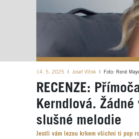
14. 5. 2025
|
Josef Vlček
|
Foto: René May
RECENZE: Přímoča
Kerndlová. Žádné 
slušné melodie
Jestli vám lezou krkem všichni ti pop 