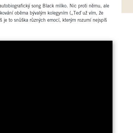
utobiografický song Black mlíko. Nic proti němu, ale
ěkování oběma bývalým kolegyním („Teď už vím, že
píš je to snůška různých emocí, kterým rozumí nejspíš