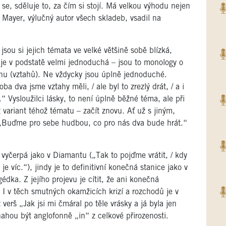
 se, sděluje to, za čím si stojí. Má velkou výhodu nejen
 Mayer, výlučný autor všech skladeb, vsadil na
jsou si jejich témata ve velké většině sobě blízká,
 je v podstatě velmi jednoduchá – jsou to monology o
hu (vztahů). Ne vždycky jsou úplně jednoduché.
a dva jsme vztahy měli, / ale byl to zrezlý drát, / a i
.“ Vysloužilci lásky, to není úplně běžné téma, ale při
z variant téhož tématu – začít znovu. Ať už s jiným,
: „Buďme pro sebe hudbou, co pro nás dva bude hrát.“
 vyčerpá jako v Diamantu („Tak to pojďme vrátit, / kdy
e víc.“), jindy je to definitivní konečná stanice jako v
dka. Z jejího projevu je cítit, že ani konečná
 I v těch smutných okamžicích krizí a rozchodů je v
verš „Jak jsi mi čmáral po těle vrásky a já byla jen
ahou být anglofonně „in“ z celkové přirozenosti.