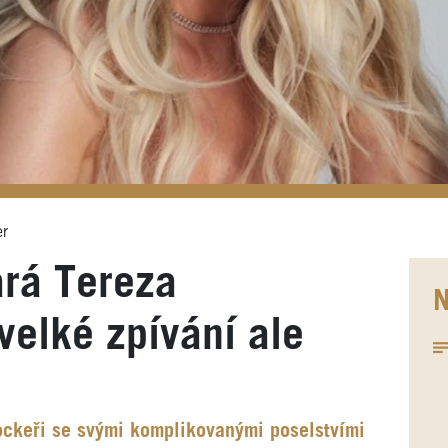
er
rá Tereza
N
velké zpívání ale
rockeři se svými komplikovanými poselstvími