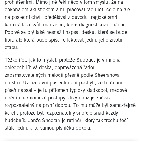
prohlášeními. Mimo jiné řekl něco v tom smyslu, že na
dokonalém akustickém albu pracoval řadu let, celé ho ale
na poslední chvíli předělával z důvodu tragické smrti
kamaráda a kvůli manželce, které diagnostikovali nádor.
Poprvé se prý také nesnažil napsat desku, která se bude
líbit, ale která bude spíše reflektovat jednu jeho životní
etapu.
Těžko říct, jak to myslel, protože Subtract je v mnoha
ohledech líbivá deska, doprovázená řadou
zapamatovatelných melodií přesně podle Sheeranova
mustru. Už na první poslech není pochyb, že tu či onu
píseň napsal – je tu přítomen typický sladkobol, medové
úpění i harmonické postupy, díky nimž je zpěvák
rozpoznatelný na první dobrou. To mu může být samozřejmě
ke cti, protože být rozpoznatelný si přeje snad každý
hudebník. Jenže Sheeran je rutinér, který tak trochu točí
stále jednu a tu samou písničku dokola.