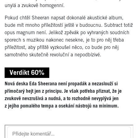
unylá a zvukově homogenní.
Pokud chtěl Sheeran napsat dokonalé akustické album,
bude mít mnoho příležitostí ještě v budoucnu. Subtract totiž
opus magnum není. Jelikož zpěvák po vyhraných soudních
sporech s muzikou nakonec nesekne, je to pro něj třeba
příležitost, aby příště vyzkoušel něco, co bude pro něj
samotného skutečně revoluční a nepodbízivé.
Verdikt 60%
Nová deska Eda Sheerana není propadák a nezaslouží si
přímočarý hejt jen z principu. Je však potřeba přiznat, že je
zvukově nevzrušivá a nudná, a to rozhodně nevyplývá jen
z jejího pomalého tempa a osekání nástrojů na minimum.