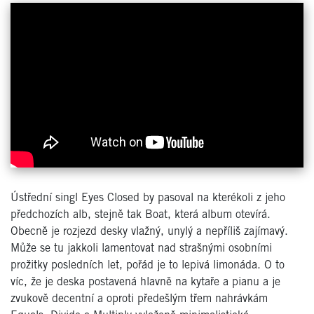
Ústřední singl Eyes Closed by pasoval na kterékoli z jeho
předchozích alb, stejně tak Boat, která album otevírá.
Obecně je rozjezd desky vlažný, unylý a nepříliš zajímavý.
Může se tu jakkoli lamentovat nad strašnými osobními
prožitky posledních let, pořád je to lepivá limonáda. O to
víc, že je deska postavená hlavně na kytaře a pianu a je
zvukově decentní a oproti předešlým třem nahrávkám