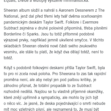
Equals, Divide a Multiply vyloženě minimalistická.
Sheeran album složil a nahrál s Aaronem Dessnerem z The
National, jenž dal před třemi lety tvář dvěma oceňovaným
pandemickým deskám Taylor Swift. Folklore i Evermore
Subtract zejména v druhé polovině připomíná, třeba písněmi
Borderline či Sparks. Jsou tu totiž přítomné podobné
výrazové prvky, například jemně ukvílené smyčce. V těchto
skladbách Sheeran otevírá nové části svého zvukového
vesmíru, ale stále tu platí, že když dva dělají totéž, není to
totéž.
Když s podobně folkovými deskami přišla Taylor Swift, byla
to pro ni zcela nová poloha. Pro Sheerana to zas tak rapidní
proměna není, ale aby nebyl jen pod palbou kritiky, je
záhodno přiznat, že totální propadák to ze Subtract
rozhodně nedělá. Najdou se tu vlastně příjemné okamžiky,
které znějí upřímně a sympaticky, ale mohlo by jich být
o něco víc. Je jasné, že deska pojednávající o smrti nebude
mít moc vzletných písní, ale neznamená to, že musí být