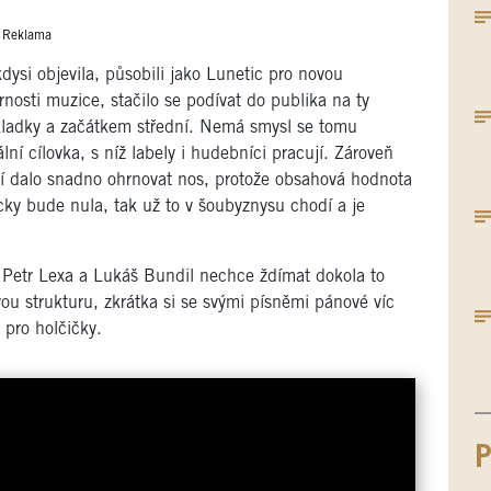
Reklama
dysi objevila, působili jako Lunetic pro novou
osti muzice, stačilo se podívat do publika na ty
kladky a začátkem střední. Nemá smysl se tomu
ní cílovka, s níž labely i hudebníci pracují. Zároveň
 ní dalo snadno ohrnovat nos, protože obsahová hodnota
cky bude nula, tak už to v šoubyznysu chodí a je
ce Petr Lexa a Lukáš Bundil nechce ždímat dokola to
ovou strukturu, zkrátka si se svými písněmi pánové víc
 pro holčičky.
P