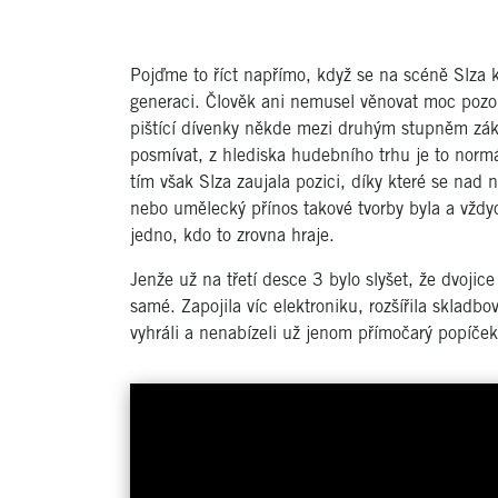
Pojďme to říct napřímo, když se na scéně Slza k
generaci. Člověk ani nemusel věnovat moc pozorn
pištící dívenky někde mezi druhým stupněm zá
posmívat, z hlediska hudebního trhu je to normál
tím však Slza zaujala pozici, díky které se nad
nebo umělecký přínos takové tvorby byla a vždy
jedno, kdo to zrovna hraje.
Jenže už na třetí desce 3 bylo slyšet, že dvoji
samé. Zapojila víc elektroniku, rozšířila skladb
vyhráli a nenabízeli už jenom přímočarý popíček