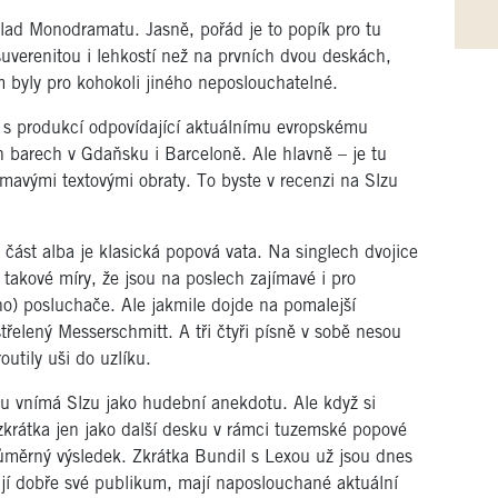
 klad Monodramatu. Jasně, pořád je to popík pro tu
í suverenitou i lehkostí než na prvních dvou deskách,
m byly pro kohokoli jiného neposlouchatelné.
 s produkcí odpovídající aktuálnímu evropskému
h barech v Gdaňsku i Barceloně. Ale hlavně – je tu
mavými textovými obraty. To byste v recenzi na Slzu
 část alba je klasická popová vata. Na singlech dvojice
takové míry, že jsou na poslech zajímavé i pro
ho) posluchače. Ale jakmile dojde na pomalejší
třelený Messerschmitt. A tři čtyři písně v sobě nesou
outily uši do uzlíku.
ru vnímá Slzu jako hudební anekdotu. Ale když si
rátka jen jako další desku v rámci tuzemské popové
ůměrný výsledek. Zkrátka Bundil s Lexou už jsou dnes
jí dobře své publikum, mají naposlouchané aktuální