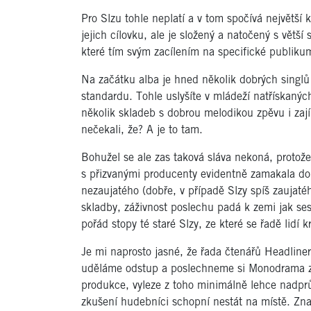
Pro Slzu tohle neplatí a v tom spočívá největší
jejich cílovku, ale je složený a natočený s větš
které tím svým zacílením na specifické publiku
Na začátku alba je hned několik dobrých singlů
standardu. Tohle uslyšíte v mládeží natřískanýc
několik skladeb s dobrou melodikou zpěvu i zají
nečekali, že? A je to tam.
Bohužel se ale zas taková sláva nekoná, protože
s přizvanými producenty evidentně zamakala do 
nezaujatého (dobře, v případě Slzy spíš zaujaté
skladby, záživnost poslechu padá k zemi jak ses
pořád stopy té staré Slzy, ze které se řadě lidí kr
Je mi naprosto jasné, že řada čtenářů Headline
uděláme odstup a poslechneme si Monodrama zk
produkce, vyleze z toho minimálně lehce nadpr
zkušení hudebníci schopní nestát na místě. Zna