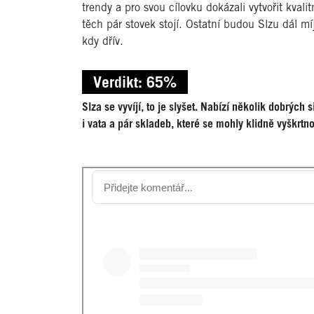
trendy a pro svou cílovku dokázali vytvořit kval
těch pár stovek stojí. Ostatní budou Slzu dál míj
kdy dřív.
Verdikt: 65%
Slza se vyvíjí, to je slyšet. Nabízí několik dobrých
i vata a pár skladeb, které se mohly klidně vyškrtno