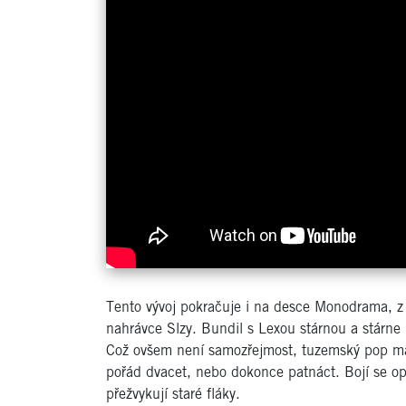
Tento vývoj pokračuje i na desce Monodrama, z
nahrávce Slzy. Bundil s Lexou stárnou a stárne i
Což ovšem není samozřejmost, tuzemský pop má pln
pořád dvacet, nebo dokonce patnáct. Bojí se opu
přežvykují staré fláky.