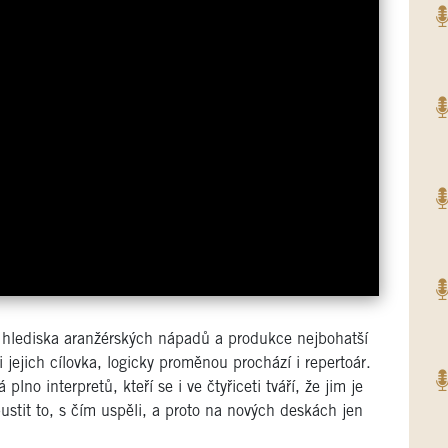
 hlediska aranžérských nápadů a produkce nejbohatší
 jejich cílovka, logicky proměnou prochází i repertoár.
o interpretů, kteří se i ve čtyřiceti tváří, že jim je
stit to, s čím uspěli, a proto na nových deskách jen