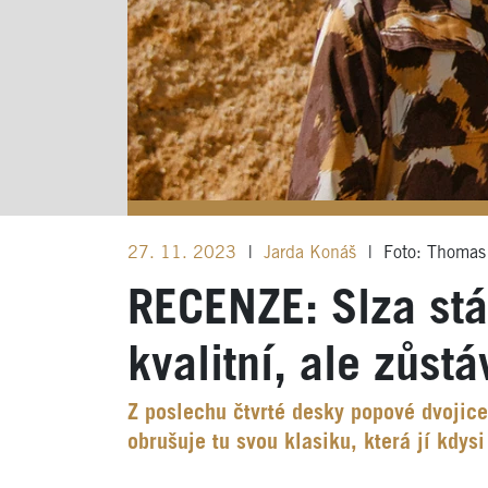
27. 11. 2023
|
Jarda Konáš
|
Foto: Thomas 
RECENZE: Slza stá
kvalitní, ale zůst
Z poslechu čtvrté desky popové dvojice 
obrušuje tu svou klasiku, která jí kdy