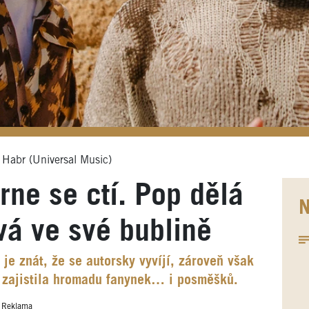
Habr (Universal Music)
rne se ctí. Pop dělá
N
ává ve své bublině
je znát, že se autorsky vyvíjí, zároveň však
si zajistila hromadu fanynek… i posměšků.
Reklama