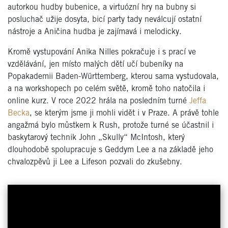
autorkou hudby bubenice, a virtuózní hry na bubny si
posluchač užije dosyta, bicí party tady neválcují ostatní
nástroje a Aničina hudba je zajímavá i melodicky.
Kromě vystupování Anika Nilles pokračuje i s prací ve
vzdělávání, jen místo malých dětí učí bubeníky na
Popakademii Baden-Württemberg, kterou sama vystudovala,
a na workshopech po celém světě, kromě toho natočila i
online kurz. V roce 2022 hrála na posledním turné
Jeffa
Becka
, se kterým jsme ji mohli vidět i v Praze. A právě tohle
angažmá bylo můstkem k Rush, protože turné se účastnil i
baskytarový technik John „Skully“ McIntosh, který
dlouhodobě spolupracuje s Geddym Lee a na základě jeho
chvalozpěvů ji Lee a Lifeson pozvali do zkušebny.