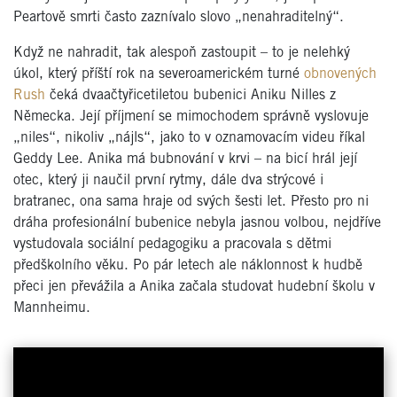
Peartově smrti často zaznívalo slovo „nenahraditelný“.
Když ne nahradit, tak alespoň zastoupit – to je nelehký
úkol, který příští rok na severoamerickém turné
obnovených
Rush
čeká dvaačtyřicetiletou bubenici Aniku Nilles z
Německa. Její příjmení se mimochodem správně vyslovuje
„niles“, nikoliv „nájls“, jako to v oznamovacím videu říkal
Geddy Lee. Anika má bubnování v krvi – na bicí hrál její
otec, který ji naučil první rytmy, dále dva strýcové i
bratranec, ona sama hraje od svých šesti let. Přesto pro ni
dráha profesionální bubenice nebyla jasnou volbou, nejdříve
vystudovala sociální pedagogiku a pracovala s dětmi
předškolního věku. Po pár letech ale náklonnost k hudbě
přeci jen převážila a Anika začala studovat hudební školu v
Mannheimu.