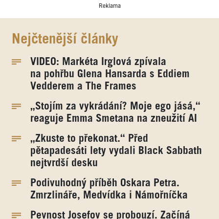
Reklama
Nejčtenější články
VIDEO: Markéta Irglová zpívala
na pohřbu Glena Hansarda s Eddiem
Vedderem a The Frames
„Stojím za vykrádání? Moje ego jásá,“
reaguje Emma Smetana na zneužití AI
„Zkuste to překonat.“ Před
pětapadesáti lety vydali Black Sabbath
nejtvrdší desku
Podivuhodný příběh Oskara Petra.
Zmrzlináře, Medvídka i Námořníčka
Pevnost Josefov se probouzí. Začíná