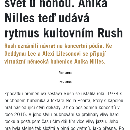
svět u nohou. Anika
Nilles teď udává
rytmus kultovním Rush
Rush oznámili návrat na koncertní pódia. Ke
Geddymu Lee a Alexi Lifesonovi se připojí
virtuózní německá bubenice Anika Nilles.
Reklama
Reklama
Zpočátku proměnlivá sestava Rush se ustálila roku 1974 s
příchodem bubeníka a textaře Neila Pearta, který s kapelou
hrál následující čtyři dekády, až do posledních koncertů v
roce 2015. V jeho stylu bubnování se prolínaly vlivy hard
rocku a postupem času čím dál tím více vlivy jazzu. Jeho
hra byla stejně tak složitá a plná polyrytmů, jako přesná. Po