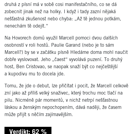
druhá z písní má v sobě cosi manifestačního, co se dá
zobecnit jinak než na holky. I když i tady zazní nějaká
nešťastná zkušenost nebo chyba: „Až tě jednou potkám,
nenechám tě odejít.“
Na Hovorech domů využil Marcell pomoci dvou dalších
osobností v roli hostů. Paulie Garand (nebo je to sám
Marcell?) by se v začátku písně Hledáme doma mohl naučit
dobře vyslovovat. Jeho „čaest“ vyvolává puzení. To druhý
host, Ben Cristovao, se naopak snaží být co nejčeštější
a kupodivu mu to docela jde.
Tomu, že jde o debut, lze přičítat i pocit, že Marcell celkově
zní jako až příliš velký snaživec, který trochu moc tlačí na
pilu. Nicméně pár momentů, v nichž netrpí nešťastnou
láskou a ženským nepochopením, dává naději, že časem
může přijít s něčím zajímavějším.
Verdikt: 62 %