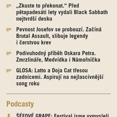
„Zkuste to překonat.“ Před
pětapadesáti lety vydali Black Sabbath
nejtvrdší desku
Pevnost Josefov se probouzí. Začíná
Brutal Assault, slibuje legendy
i čerstvou krev
Podivuhodný příběh Oskara Petra.
Zmrzlináře, Medvídka i Námořníčka
GLOSA: Latto a Doja Cat třesou
zadnicemi. Aspirují na nejlascivnější
song roku
Podcasty
ŠÉFOVÉ GRAPE: Festival jsme vymysleli