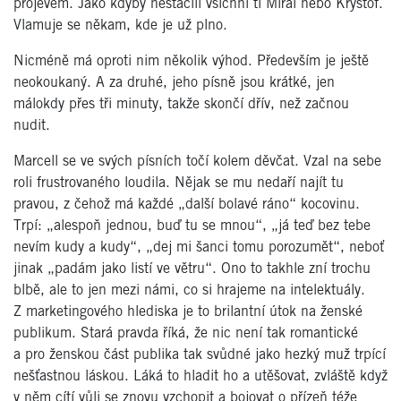
projevem. Jako kdyby nestačili všichni ti Mirai nebo Kryštof.
Vlamuje se někam, kde je už plno.
Nicméně má oproti nim několik výhod. Především je ještě
neokoukaný. A za druhé, jeho písně jsou krátké, jen
málokdy přes tři minuty, takže skončí dřív, než začnou
nudit.
Marcell se ve svých písních točí kolem děvčat. Vzal na sebe
roli frustrovaného loudila. Nějak se mu nedaří najít tu
pravou, z čehož má každé „další bolavé ráno“ kocovinu.
Trpí: „alespoň jednou, buď tu se mnou“, „já teď bez tebe
nevím kudy a kudy“, „dej mi šanci tomu porozumět“, neboť
jinak „padám jako listí ve větru“. Ono to takhle zní trochu
blbě, ale to jen mezi námi, co si hrajeme na intelektuály.
Z marketingového hlediska je to brilantní útok na ženské
publikum. Stará pravda říká, že nic není tak romantické
a pro ženskou část publika tak svůdné jako hezký muž trpící
nešťastnou láskou. Láká to hladit ho a utěšovat, zvláště když
v něm cítí vůli se znovu vzchopit a bojovat o přízeň téže