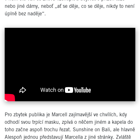
nebo jiné dámy, neboť „ať se děje, co se děje, nikdy to není
úplně bez naděje“.
Pro zbytek publika je Marcell zajímavější ve chvílích, kdy
odhodí svou trpící masku, zpívá o něčem jiném a kapela do
toho začne aspoň trochu řezat. Sunshine on Bali, ale hlavně
Alespoň jednou představují Marcella z jiné stránky. Zvláště