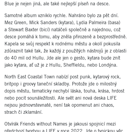
Blue je nejen jiná, ale také nejlepší píseň na desce.
Samotné album vzniklo rychle. Nahráno bylo za pět dní.
Mez Green, Mick Sanders (kytara), Lydia Palmeira (basa)
a Stewart Baxter (bicí) natáčeli společně a najednou, což
desce pomáhá k tomu, aby zněla přirozeně a bezprostředně.
Kapela se svůj respekt k rodnému městu a okolí pokusila
zdůraznit také tak, že každý z použitých nástrojů je z oblasti
do 40 mil od Hullu. Jde ale jen o gesto, kytara bude znít
jako kytara, ať už je z Hullu, Sheffieldu, nebo Londýna.
North East Coastal Town nabízí post punk, kytarový rock,
britpop i groovy taneční skladby. Protože jde o milostný
dopis městu, tematicky nechybí láska, touha, krása, hrdost
nebo pocit sounáležitosti. Ale svět ani nová deska LIFE
nejsou jednovrstevnaté, není tak opomenut ani chaos,
strach či zklamání.
Otvírák Friends without Names je jakousi spojnicí mezi
předchozí tvorbou a LIFE v roce 2022. Jde o typickou věc