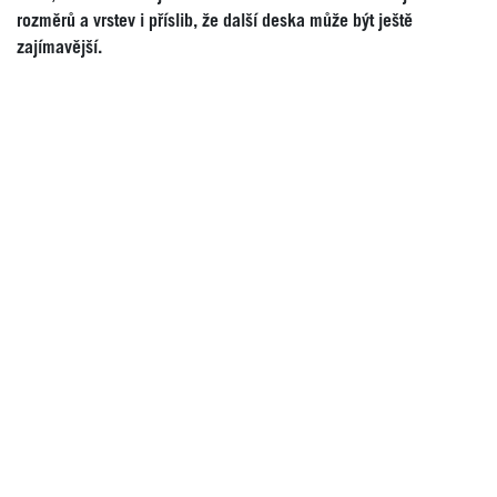
rozměrů a vrstev i příslib, že další deska může být ještě
zajímavější.