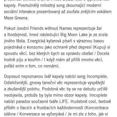
kapely. Posmutnělý milostný song zkoumající moderní
sociální interakce prezentovaný až zoufale znějícím vokálem
Meze Greena.
Pokud úvodní Friends without Names reprezentuje žal
a lhostejnost, hned následující Big Moon Lake je ze zcela
jiného těsta. Energická kytarová píseň s výraznou basou
pojednává o konzumu jako ochraně před depresí (Kupuji si
spoustu věcí, bez kterých bych se opravdu obešel / Docela
hodně piju a kouřím / I když mám až příliš mnoho věcí,
pořád sním o tom, co nemám).
Doposud nepoznanou tvář kapely nabízí song Incomplete.
Odlehčenější, groovy taneční věc reprezentuje vyspělejší
a zkušenější polohu. Podobná věc by se na debutu určitě
neobjevila, protože by byla mimo obzor kapely. Imcoplete
nabízí paradox současné tváře LIFE. Hudebně cool, textově
příběh o tlacích a frustracích každodennosti (Koncentrace
slábne / Konverzace se vyčerpává / Je mi zle z toho, jak si