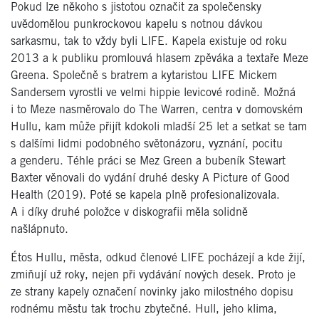
Pokud lze někoho s jistotou označit za společensky
uvědomělou punkrockovou kapelu s notnou dávkou
sarkasmu, tak to vždy byli LIFE. Kapela existuje od roku
2013 a k publiku promlouvá hlasem zpěváka a textaře Meze
Greena. Společně s bratrem a kytaristou LIFE Mickem
Sandersem vyrostli ve velmi hippie levicové rodině. Možná
i to Meze nasměrovalo do The Warren, centra v domovském
Hullu, kam může přijít kdokoli mladší 25 let a setkat se tam
s dalšími lidmi podobného světonázoru, vyznání, pocitu
a genderu. Téhle práci se Mez Green a bubeník Stewart
Baxter věnovali do vydání druhé desky A Picture of Good
Health (2019). Poté se kapela plně profesionalizovala.
A i díky druhé položce v diskografii měla solidně
našlápnuto.
Étos Hullu, města, odkud členové LIFE pocházejí a kde žijí,
zmiňují už roky, nejen při vydávání nových desek. Proto je
ze strany kapely označení novinky jako milostného dopisu
rodnému městu tak trochu zbytečné. Hull, jeho klima,