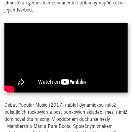
atmosféra i genius loci je imanentně přítomný napříč celou
jejich tvorbou.
Debut Popular Music (2017) nabídl dynamickou nálož
pulsujících rockových a post punkových skladeb, mezi nimiž
dominoval titulní song. V podobném duchu se nesly
i Membership Man a Rare Boots. Společným znakem