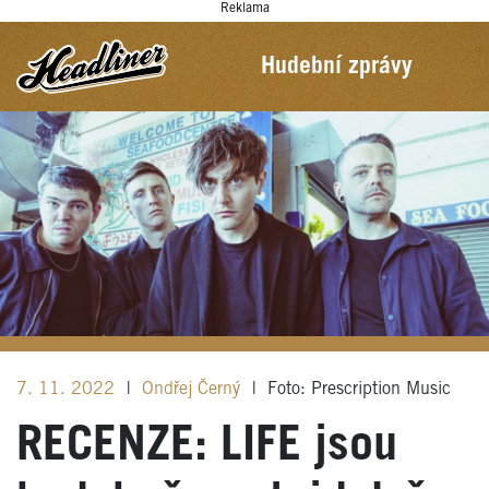
Reklama
Hudební zprávy
7. 11. 2022
|
Ondřej Černý
|
Foto: Prescription Music
RECENZE: LIFE jsou