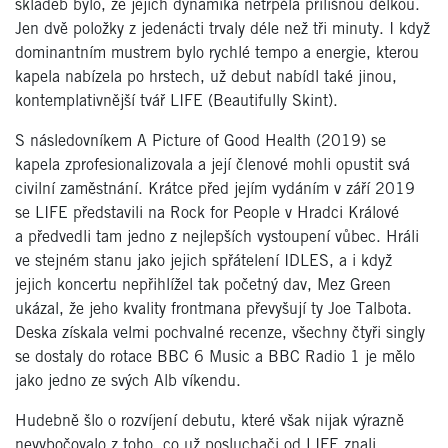
skladeb bylo, že jejich dynamika netrpěla přílišnou délkou.
Jen dvě položky z jedenácti trvaly déle než tři minuty. I když
dominantním mustrem bylo rychlé tempo a energie, kterou
kapela nabízela po hrstech, už debut nabídl také jinou,
kontemplativnější tvář LIFE (Beautifully Skint).
S následovníkem A Picture of Good Health (2019) se
kapela zprofesionalizovala a její členové mohli opustit svá
civilní zaměstnání. Krátce před jejím vydáním v září 2019
se LIFE představili na Rock for People v Hradci Králové
a předvedli tam jedno z nejlepších vystoupení vůbec. Hráli
ve stejném stanu jako jejich spřátelení IDLES, a i když
jejich koncertu nepřihlížel tak početný dav, Mez Green
ukázal, že jeho kvality frontmana převyšují ty Joe Talbota.
Deska získala velmi pochvalné recenze, všechny čtyři singly
se dostaly do rotace BBC 6 Music a BBC Radio 1 je mělo
jako jedno ze svých Alb víkendu.
Hudebně šlo o rozvíjení debutu, které však nijak výrazně
nevybočovalo z toho, co už posluchači od LIFE znali.