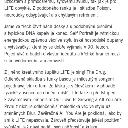
úzkostem a přímočarému, syrovému zvuku, tak jak je pro
LIFE obvyklé. Z podobného ranku je i skladba Poison,
neuroticky odsýpávající a s chytlavým refrénem.
Jsme ve třech čtvrtinách desky a s podobnými písněmi
s typickou DNA kapely je konec. Self Portrait je rytmickou
energetickou zpěvnou věcí ve stylu irské hospodské dupárny
a vyřvávačky, která by se dobře vyjímala v 90. letech.
Pojednává o bojích o vlastní identitu a křehké hranici mezi
sebeuvědoměním a marnivostí.
Z jiného kreativního šuplíku LIFE je singl The Drug.
Odlehčená skladba s funky basou je milostným songem
pojednávajícím o tom, že láska je s člověkem i v případě
fyzické absence na daném místě. Jde také o předstupeň
k závěrečným jemnějším Our Love Is Growing a All You Are.
První z nich je odlehčenější melodická věc ve stylu už
zmíněných Blur. Závěrečná All You Are je poklidná, jako by
ani k LIFE nepasovala. Zároveň představuje jakési pozitivní
vyústění, jež dává naději svou něžností a krásou.