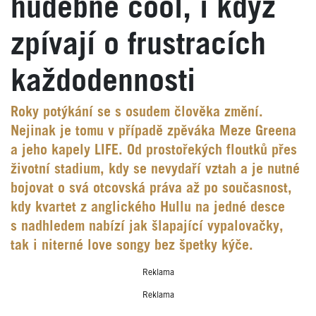
hudebně cool, i když
zpívají o frustracích
každodennosti
Roky potýkání se s osudem člověka změní.
Nejinak je tomu v případě zpěváka Meze Greena
a jeho kapely LIFE. Od prostořekých floutků přes
životní stadium, kdy se nevydaří vztah a je nutné
bojovat o svá otcovská práva až po současnost,
kdy kvartet z anglického Hullu na jedné desce
s nadhledem nabízí jak šlapající vypalovačky,
tak i niterné love songy bez špetky kýče.
Reklama
Reklama