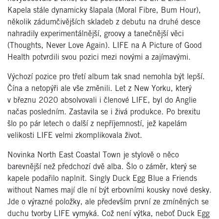
Kapela stále dynamicky šlapala (Moral Fibre, Bum Hour),
několik zádumčivějších skladeb z debutu na druhé desce
nahradily experimentálnější, groovy a tanečnější věci
(Thoughts, Never Love Again). LIFE na A Picture of Good
Health potvrdili svou pozici mezi novými a zajímavými.
Výchozí pozice pro třetí album tak snad nemohla být lepší.
Čína a netopýři ale vše změnili. Let z New Yorku, který
v březnu 2020 absolvovali i členové LIFE, byl do Anglie
načas posledním. Zastavila se i živá produkce. Po brexitu
šlo po pár letech o další z nepříjemností, jež kapelám
velikosti LIFE velmi zkomplikovala život.
Novinka North East Coastal Town je stylově o něco
barevnější než předchozí dvě alba. Šlo o záměr, který se
kapele podařilo naplnit. Singly Duck Egg Blue a Friends
without Names mají dle ní být erbovními kousky nové desky.
Jde o výrazné položky, ale především první ze zmíněných se
duchu tvorby LIFE vymyká. Což není výtka, neboť Duck Egg