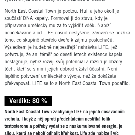
North East Coastal Town je poctou. Hull a jeho okolí je
součástí DNA kapely. Formoval ji do stavu, kdy je
připravena umělecky mu za to vyjádřit vděk. Nabízí
neočekávané a od LIFE dosud neslyšené, zároveň se nezříká
toho, co skupině otevřelo dveře k zájmu posluchačů.
Výsledkem je hudebně nejpestřejší nahrávka LIFE, jež
potvrzuje, že ani téměř po deseti letech existence kapela
nestagnuje, nýbrž rozvíjí svůj potenciál a rozšiřuje obzory
těch, kteří se s nimi jejich dobrodružství účastní. Není
lepšího potvrzení uměleckého vývoje, než že dokážete
překvapovat. LIFE se to s North East Coastal Town podařilo.
Verdikt: 80 %
North East Coastal Town zachycuje LIFE na jejich dosavadním
vrcholu. I když z něj oproti předchůdcům nestříká tolik
testosteronu a potřeby vydat se z naakumulované energie, je
silou, která se nebojí odhalit křehkost. Life zde nabízejí víc