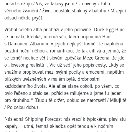
pořád stěžuju / Víš, že takový jsem / Unavený z toho
věčného žvanění / Život neustále sbalený v batohu / Mizející
odsud někde pryč).
Vrchol celého alba přichází v jeho polovině. Duck Egg Blue
je pomalá, křehká, niterná věc, která připomíná Blur
s Damonem Albarnem v jejich nejlepší formě. Je naplněna
pozdní noční něhou a romantikou. Je tak citlivá a jemná, že
se téměř nechce věřit slovům zpěváka Meze Greena, že jde
o „lovesong realistů“. Víc už sedí jeho popis cesty, „kdy se
snažíme proplouvat mezi svými pocity a emocemi, napětím
blízkých uvězněných v malém bytě, drobnostmi
každodenního života. Ale ať se stane cokoli, po všem, co
bylo řečeno a stalo se, pořád se milujeme a jsme tu jeden
pro druhého.“ (Budu tě držet, dokud se nerozsvítí / Miluji tě
/ Po celou dobu)
Následná Shipping Forecast nás vrací k typickému playlistu
kapely. Hutná, temná skladba opět tenduje k nočním