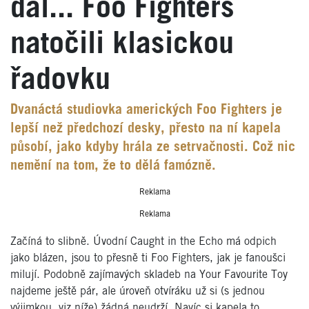
dál... Foo Fighters
natočili klasickou
řadovku
Dvanáctá studiovka amerických Foo Fighters je
lepší než předchozí desky, přesto na ní kapela
působí, jako kdyby hrála ze setrvačnosti. Což nic
nemění na tom, že to dělá famózně.
Reklama
Reklama
Začíná to slibně. Úvodní Caught in the Echo má odpich
jako blázen, jsou to přesně ti Foo Fighters, jak je fanoušci
milují. Podobně zajímavých skladeb na Your Favourite Toy
najdeme ještě pár, ale úroveň otvíráku už si (s jednou
výjimkou, viz níže) žádná neudrží. Navíc si kapela to