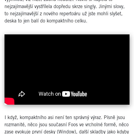
nejzajímavější vystřílela dopředu skrze singly. Jinými slovy,
to nejzajímavější z nového repertoáru už jste mohli slyšet,
deska to jen balí do kompaktního celku.
I když, kompaktního asi není ten správný výraz. Písně jsou
rozmanité, něco jsou současní Foos ve vrcholné formě, něco
zase evokuje první desky (Window), další skladby jako kdyby