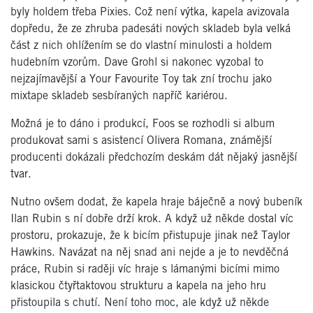
byly holdem třeba Pixies. Což není výtka, kapela avizovala
dopředu, že ze zhruba padesáti nových skladeb byla velká
část z nich ohlížením se do vlastní minulosti a holdem
hudebním vzorům. Dave Grohl si nakonec vyzobal to
nejzajímavější a Your Favourite Toy tak zní trochu jako
mixtape skladeb sesbíraných napříč kariérou.
Možná je to dáno i produkcí, Foos se rozhodli si album
produkovat sami s asistencí Olivera Romana, známější
producenti dokázali předchozím deskám dát nějaký jasnější
tvar.
Nutno ovšem dodat, že kapela hraje báječně a nový bubeník
Ilan Rubin s ní dobře drží krok. A když už někde dostal víc
prostoru, prokazuje, že k bicím přistupuje jinak než Taylor
Hawkins. Navázat na něj snad ani nejde a je to nevděčná
práce, Rubin si raději víc hraje s lámanými bicími mimo
klasickou čtyřtaktovou strukturu a kapela na jeho hru
přistoupila s chutí. Není toho moc, ale když už někde