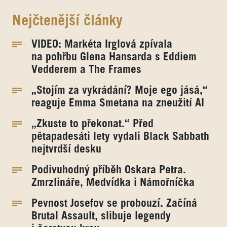
Nejčtenější články
VIDEO: Markéta Irglová zpívala
na pohřbu Glena Hansarda s Eddiem
Vedderem a The Frames
„Stojím za vykrádání? Moje ego jásá,“
reaguje Emma Smetana na zneužití AI
„Zkuste to překonat.“ Před
pětapadesáti lety vydali Black Sabbath
nejtvrdší desku
Podivuhodný příběh Oskara Petra.
Zmrzlináře, Medvídka i Námořníčka
Pevnost Josefov se probouzí. Začíná
Brutal Assault, slibuje legendy