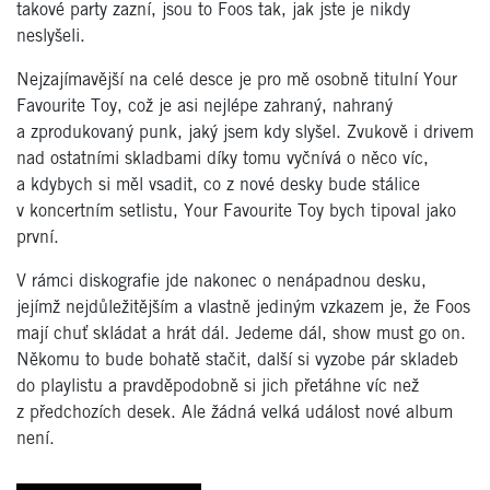
takové party zazní, jsou to Foos tak, jak jste je nikdy
neslyšeli.
Nejzajímavější na celé desce je pro mě osobně titulní Your
Favourite Toy, což je asi nejlépe zahraný, nahraný
a zprodukovaný punk, jaký jsem kdy slyšel. Zvukově i drivem
nad ostatními skladbami díky tomu vyčnívá o něco víc,
a kdybych si měl vsadit, co z nové desky bude stálice
v koncertním setlistu, Your Favourite Toy bych tipoval jako
první.
V rámci diskografie jde nakonec o nenápadnou desku,
jejímž nejdůležitějším a vlastně jediným vzkazem je, že Foos
mají chuť skládat a hrát dál. Jedeme dál, show must go on.
Někomu to bude bohatě stačit, další si vyzobe pár skladeb
do playlistu a pravděpodobně si jich přetáhne víc než
z předchozích desek. Ale žádná velká událost nové album
není.