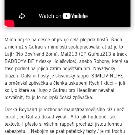
Mimo něj se na desce objevuje celá plejáda hostů. Řada
z nich už s Gufrau v minulosti spolupracovala: ať už je to
Lajfr (No Boyfriend Zone), Mat213 (EP Gufrau213 a track
BADBOYVIBE z desky Holešovice), anebo Rohony, který se
zase podílel na jejich zatím největším hitu Navždycky
blázen. Dalšími hosty je slovenský rapper SIMILIVINLIFE
a brněnská zpěvačka a členka uskupení Rychlí kluci – juli
koli, o které se Hugo z Gufrau pro Headliner neváhal
rozvášnit, že je to nejlepší česká zpěvačka.
Deska Boyband je rozhodně mainstreamovějšího rázu než
cokoli, co Gufrau dosud vydali. A to jak hudebně, tak
textově. I přesto si všichni rappeři prochází jistou formou
sebezpytu. „Nebojím se psát patetický texty / je mi trochu