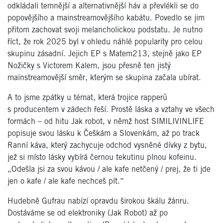
odkládali temnější a alternativnější háv a převlékli se do
popovějšího a mainstreamovějšího kabátu. Povedlo se jim
přitom zachovat svoji melancholickou podstatu. Je nutno
říct, že rok 2025 byl v ohledu náhlé popularity pro celou
skupinu zásadní. Jejich EP s Matem213, stejně jako EP
Nožičky s Victorem Kalem, jsou přesně ten jistý
mainstreamovější směr, kterým se skupina začala ubírat.
A to jsme zpátky u témat, která trojice rapperů
s producentem v zádech řeší. Prostě láska a vztahy ve všech
formách – od hitu Jak robot, v němž host SIMILIVINLIFE
popisuje svou lásku k Češkám a Slovenkám, až po track
Ranní káva, který zachycuje odchod vysněné dívky z bytu,
jež si místo lásky vybírá černou tekutinu plnou kofeinu.
„Odešla jsi za svou kávou / ale kafe netčený / prej, že ti jde
jen o kafe / ale kafe nechceš pít.“
Hudebně Gufrau nabízí opravdu širokou škálu žánru.
Dostáváme se od elektroniky (Jak Robot) až po