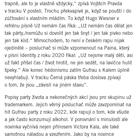
trapně, ale to je vlastně vždycky,“ zpívá Vojtěch Pravda
v tracku V posteli. Trochu překvapivé je, když se pouští i do
zúčtování s vlastním mládím. To když Hugo Wiesner v
refrénu písně Už nemám čas říká: „Už nemám čas dělat jen
tak párty,/nemůžu si dovolit jen tak šnyt / jen tak pivko nebo
jen tak klid.“ Mimochodem, to není v českém rapu nijak
ojedinělé – posluchač si může vzpomenout na Paina, který
v písni Identity z roku 2020 říkal: „Už nejsme malý děti, asi
už fakt přišel čas / život hrotit, ne jen sedět, na lavičce hulit
špeky.“ Ale konec hédonismu zatím Gufrau s Kalem úplně
nevyhlašují. V tracku Černá páska třeba doslova zpívají
o tom, že jsou „závislí na jiném stavu“.
Popisy party života a nekonečných akcí jsou pro skupinu už
trademarkem. Jejich věrný posluchač může zavzpomínat na
hit Gufrau party z roku 2022, kde rapují o tom, kde všude
a jak často konzumují alkohol. V porovnání s minulostí ale
novinka vyčnívá nejen přínosem Victora Kala, ale také
samotnou náladou a vzezřením. Jako by na novince