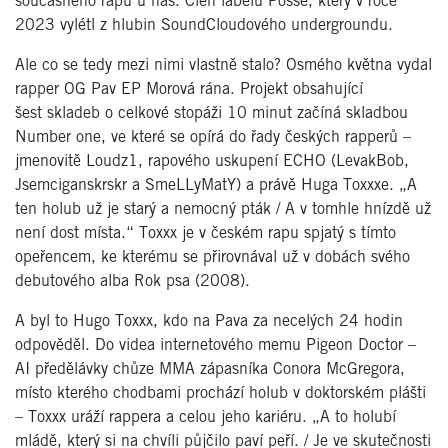
současného rapu u nás. Člen labelu Posse, který v roce
2023 vylétl z hlubin SoundCloudového undergroundu.
Ale co se tedy mezi nimi vlastně stalo? Osmého května vydal
rapper OG Pav EP Morová rána. Projekt obsahující
šest skladeb o celkové stopáži 10 minut začíná skladbou
Number one, ve které se opírá do řady českých rapperů –
jmenovitě Loudz1, rapového uskupení ECHO (LevakBob,
Jsemciganskrskr a SmeLLyMatY) a právě Huga Toxxxe. „A
ten holub už je starý a nemocný pták / A v tomhle hnízdě už
není dost místa.“ Toxxx je v českém rapu spjatý s tímto
opeřencem, ke kterému se přirovnával už v dobách svého
debutového alba Rok psa (2008).
A byl to Hugo Toxxx, kdo na Pava za necelých 24 hodin
odpověděl. Do videa internetového memu Pigeon Doctor –
AI předělávky chůze MMA zápasníka Conora McGregora,
místo kterého chodbami prochází holub v doktorském plášti
– Toxxx uráží rappera a celou jeho kariéru. „A to holubí
mládě, který si na chvíli půjčilo paví peří. / Je ve skutečnosti