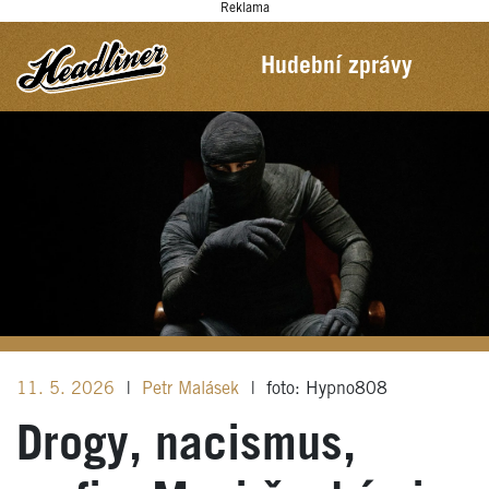
Reklama
Hudební zprávy
11. 5. 2026
|
Petr Malásek
|
foto: Hypno808
Drogy, nacismus,