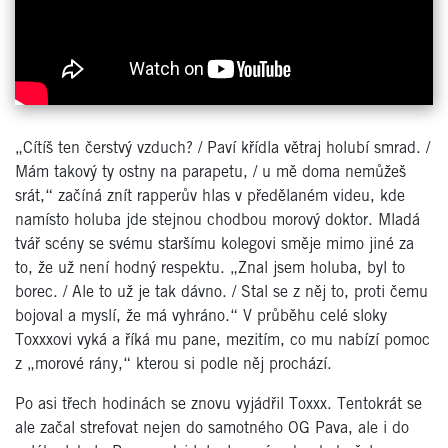
„Cítíš ten čerstvý vzduch? / Paví křídla větraj holubí smrad. /
Mám takový ty ostny na parapetu, / u mě doma nemůžeš
srát,“ začíná znít rapperův hlas v předělaném videu, kde
namísto holuba jde stejnou chodbou morový doktor. Mladá
tvář scény se svému staršímu kolegovi směje mimo jiné za
to, že už není hodný respektu. „Znal jsem holuba, byl to
borec. / Ale to už je tak dávno. / Stal se z něj to, proti čemu
bojoval a myslí, že má vyhráno.“ V průběhu celé sloky
Toxxxovi vyká a říká mu pane, mezitím, co mu nabízí pomoc
z „morové rány,“ kterou si podle něj prochází.
Po asi třech hodinách se znovu vyjádřil Toxxx. Tentokrát se
ale začal strefovat nejen do samotného OG Pava, ale i do