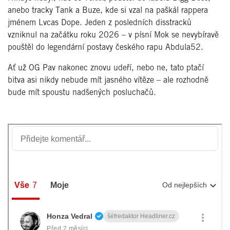
anebo tracky Tank a Buze, kde si vzal na paškál rappera
jménem Lvcas Dope. Jeden z posledních disstracků
vzniknul na začátku roku 2026 – v písní Mok se nevybíravě
pouštěl do legendární postavy českého rapu Abdula52.
Ať už OG Pav nakonec znovu udeří, nebo ne, tato ptačí
bitva asi nikdy nebude mít jasného vítěze – ale rozhodně
bude mít spoustu nadšených posluchačů.