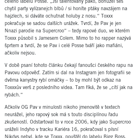
celého labelu Posse. „Jsi talentovaný pako, bohužel ses
chytil party vylízanejch blbů / si honíte ptáky navzájem na
hajzlech, si dáváte ochutnat holuby z nosu.“ Toxxx
pokračuje se sadou dalších urážek. Tvrdí, že Pav je jen
Nnazi parodie na Supercroo“ – tedy rapové duo, ve kterém
Toxxx působil s Jamesem Colem. Mimo to ho rapper nazývá
šprtem a tvrdí, že se Pav i celé Posse tváří jako mafiáni,
ačkoliv nejsou.
V době psaní tohoto článku čekají fanoušci českého rapu na
Pavovu odpověď. Zatím si dal na Instagram jen fotografii se
dvěma kanystry rybí omáčky – to by mohl být odkaz na
Toxxxův verš z posledního videa. Tam říká, že se „cítí jak na
rybách.“
Ačkoliv OG Pav v minulosti nikoho jmenovitě v textech
neurážel, jeho rapový sok má s touto disciplínou řadu
zkušeností. Odstartoval to v roce 2006, kdy jako Supercroo
uráželi Indyho v tracku Kariéra 16, pokračoval s písní
Nikdys nebyl, kde se Toxxx, pouštěl do labelu Bigg Boss,