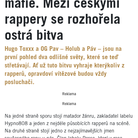
mafie. Mezi českými
rappery se rozhořela
ostrá bitva
Hugo Toxxx a OG Pav – Holub a Páv – jsou na
první pohled dva odlišné světy, které se teď
střetávají. Ať už tuto bitvu vyhraje kterýkoliv z
rapperů, opravdoví vítězové budou vždy
posluchači.
Reklama
Reklama
Na jedné straně sporu stojí matador žánru, zakladatel labelu
Hypno808 a jeden z nejdéle působících rapperů na scéně.
Na druhé straně stojí jedno z nejzajímavějších jmen