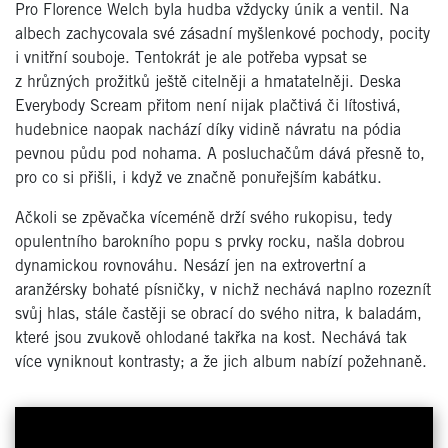
Pro Florence Welch byla hudba vždycky únik a ventil. Na
albech zachycovala své zásadní myšlenkové pochody, pocity
i vnitřní souboje. Tentokrát je ale potřeba vypsat se
z hrůzných prožitků ještě citelněji a hmatatelněji. Deska
Everybody Scream přitom není nijak plačtivá či lítostivá,
hudebnice naopak nachází díky vidině návratu na pódia
pevnou půdu pod nohama. A posluchačům dává přesně to,
pro co si přišli, i když ve značně ponuřejším kabátku.
Ačkoli se zpěvačka víceméně drží svého rukopisu, tedy
opulentního barokního popu s prvky rocku, našla dobrou
dynamickou rovnováhu. Nesází jen na extrovertní a
aranžérsky bohaté písničky, v nichž nechává naplno rozeznít
svůj hlas, stále častěji se obrací do svého nitra, k baladám,
které jsou zvukově ohlodané takřka na kost. Nechává tak
více vyniknout kontrasty; a že jich album nabízí požehnaně.