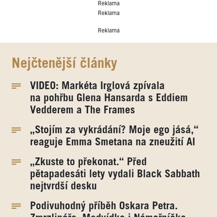
Reklama
Reklama
Reklama
Nejčtenější články
VIDEO: Markéta Irglová zpívala
na pohřbu Glena Hansarda s Eddiem
Vedderem a The Frames
„Stojím za vykrádání? Moje ego jásá,“
reaguje Emma Smetana na zneužití AI
„Zkuste to překonat.“ Před
pětapadesáti lety vydali Black Sabbath
nejtvrdší desku
Podivuhodný příběh Oskara Petra.