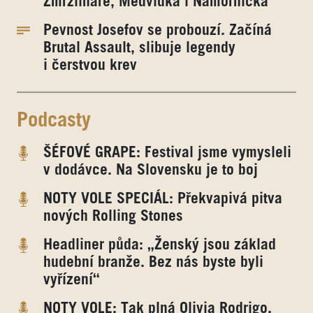
Zmrzlináře, Medvídka i Námořníčka
Pevnost Josefov se probouzí. Začíná
Brutal Assault, slibuje legendy
i čerstvou krev
Podcasty
ŠÉFOVÉ GRAPE: Festival jsme vymysleli
v dodávce. Na Slovensku je to boj
NOTY VOLE SPECIÁL: Překvapivá pitva
nových Rolling Stones
Headliner půda: „Ženský jsou základ
hudební branže. Bez nás byste byli
vyřízení“
NOTY VOLE: Tak plná Olivia Rodrigo.