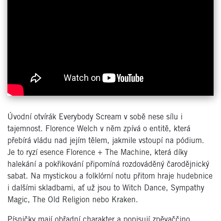
Úvodní otvírák Everybody Scream v sobě nese sílu i
tajemnost. Florence Welch v něm zpívá o entitě, která
přebírá vládu nad jejím tělem, jakmile vstoupí na pódium.
Je to ryzí esence Florence + The Machine, která díky
halekání a pokřikování připomíná rozdováděný čarodějnický
sabat. Na mystickou a folklórní notu přitom hraje hudebnice
i dalšími skladbami, ať už jsou to Witch Dance, Sympathy
Magic, The Old Religion nebo Kraken.
Písničky mají obřadní charakter a popisují zpěvaččino