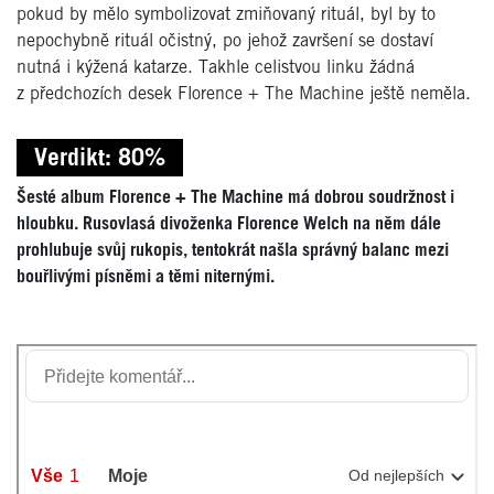
pokud by mělo symbolizovat zmiňovaný rituál, byl by to
nepochybně rituál očistný, po jehož završení se dostaví
nutná i kýžená katarze. Takhle celistvou linku žádná
z předchozích desek Florence + The Machine ještě neměla.
Verdikt: 80%
Šesté album Florence + The Machine má dobrou soudržnost i
hloubku. Rusovlasá divoženka Florence Welch na něm dále
prohlubuje svůj rukopis, tentokrát našla správný balanc mezi
bouřlivými písněmi a těmi niternými.