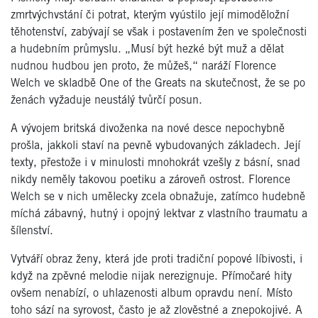
zmrtvýchvstání či potrat, kterým vyústilo její mimoděložní
těhotenství, zabývají se však i postavením žen ve společnosti
a hudebním průmyslu. „Musí být hezké být muž a dělat
nudnou hudbou jen proto, že můžeš,“ naráží Florence
Welch ve skladbě One of the Greats na skutečnost, že se po
ženách vyžaduje neustálý tvůrčí posun.
A vývojem britská divoženka na nové desce nepochybně
prošla, jakkoli staví na pevně vybudovaných základech. Její
texty, přestože i v minulosti mnohokrát vzešly z básní, snad
nikdy neměly takovou poetiku a zároveň ostrost. Florence
Welch se v nich umělecky zcela obnažuje, zatímco hudebně
míchá zábavný, hutný i opojný lektvar z vlastního traumatu a
šílenství.
Vytváří obraz ženy, která jde proti tradiční popové líbivosti, i
když na zpěvné melodie nijak nerezignuje. Přímočaré hity
ovšem nenabízí, o uhlazenosti album opravdu není. Místo
toho sází na syrovost, často je až zlověstné a znepokojivé. A