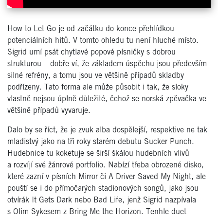
How to Let Go je od začátku do konce přehlídkou
potenciálních hitů. V tomto ohledu tu není hluché místo.
Sigrid umí psát chytlavé popové písničky s dobrou
strukturou – dobře ví, že základem úspěchu jsou především
silné refrény, a tomu jsou ve většině případů skladby
podřízeny. Tato forma ale může působit i tak, že sloky
vlastně nejsou úplně důležité, čehož se norská zpěvačka ve
většině případů vyvaruje.
Dalo by se říct, že je zvuk alba dospělejší, respektive ne tak
mladistvý jako na tři roky starém debutu Sucker Punch.
Hudebnice tu koketuje se širší škálou hudebních vlivů
a rozvíjí své žánrové portfolio. Nabízí třeba obrozené disko,
které zazní v písních Mirror či A Driver Saved My Night, ale
pouští se i do přímočarých stadionových songů, jako jsou
otvírák It Gets Dark nebo Bad Life, jenž Sigrid nazpívala
s Olim Sykesem z Bring Me the Horizon. Tenhle duet