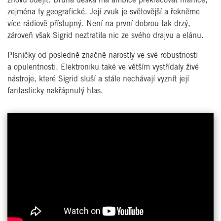
znovu odejít. Druhá deska má ambice překračovat hranice,
zejména ty geografické. Její zvuk je světovější a řekněme
více rádiově přístupný. Není na první dobrou tak drzý,
zároveň však Sigrid neztratila nic ze svého drajvu a elánu.
Písničky od posledně značně narostly ve své robustnosti
a opulentnosti. Elektroniku také ve větším vystřídaly živé
nástroje, které Sigrid sluší a stále nechávají vyznít její
fantasticky nakřápnutý hlas.