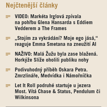
Nejčtenější články
VIDEO: Markéta Irglová zpívala
na pohřbu Glena Hansarda s Eddiem
Vedderem a The Frames
„Stojím za vykrádání? Moje ego jásá,“
reaguje Emma Smetana na zneužití AI
NAŽIVO: Malá Žužu byla zase blažená.
Horkýže Slíže oholili publiku nohy
Podivuhodný příběh Oskara Petra.
Zmrzlináře, Medvídka i Námořníčka
Let It Roll podruhé startuje u jezera
Most. Vítá Chase & Status, Pendulum či
Wilkinsona