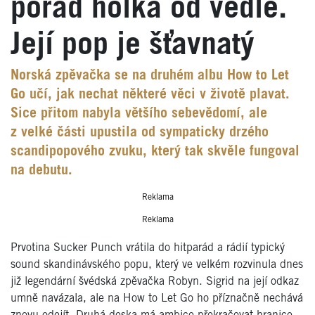
pořád holka od vedle.
Její pop je šťavnatý
Norská zpěvačka se na druhém albu How to Let
Go učí, jak nechat některé věci v životě plavat.
Sice přitom nabyla většího sebevědomí, ale
z velké části upustila od sympaticky drzého
scandipopového zvuku, který tak skvěle fungoval
na debutu.
Reklama
Reklama
Prvotina Sucker Punch vrátila do hitparád a rádií typický
sound skandinávského popu, který ve velkém rozvinula dnes
již legendární švédská zpěvačka Robyn. Sigrid na její odkaz
umně navázala, ale na How to Let Go ho příznačně nechává