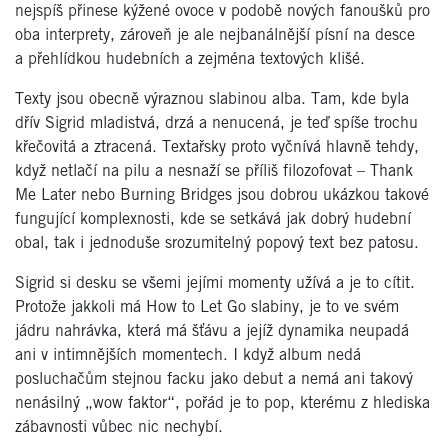
nejspíš přinese kýžené ovoce v podobě nových fanoušků pro
oba interprety, zároveň je ale nejbanálnější písní na desce
a přehlídkou hudebních a zejména textových klišé.
Texty jsou obecně výraznou slabinou alba. Tam, kde byla
dřív Sigrid mladistvá, drzá a nenucená, je teď spíše trochu
křečovitá a ztracená. Textařsky proto vyčnívá hlavně tehdy,
když netlačí na pilu a nesnaží se příliš filozofovat – Thank
Me Later nebo Burning Bridges jsou dobrou ukázkou takové
fungující komplexnosti, kde se setkává jak dobrý hudební
obal, tak i jednoduše srozumitelný popový text bez patosu.
Sigrid si desku se všemi jejími momenty užívá a je to cítit.
Protože jakkoli má How to Let Go slabiny, je to ve svém
jádru nahrávka, která má šťávu a jejíž dynamika neupadá
ani v intimnějších momentech. I když album nedá
posluchačům stejnou facku jako debut a nemá ani takový
nenásilný „wow faktor“, pořád je to pop, kterému z hlediska
zábavnosti vůbec nic nechybí.