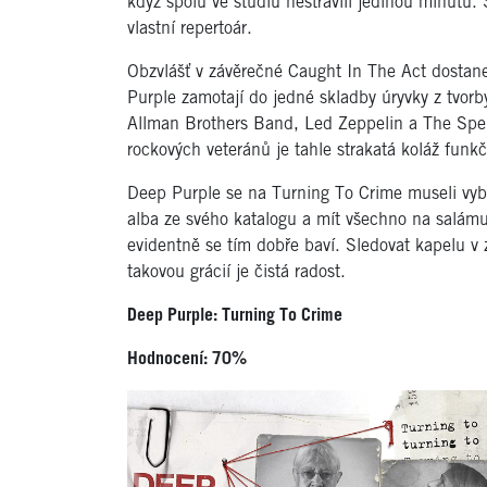
když spolu ve studiu nestrávili jedinou minutu
vlastní repertoár.
Obzvlášť v závěrečné Caught In The Act dostane
Purple zamotají do jedné skladby úryvky z tvor
Allman Brothers Band, Led Zeppelin a The Spenc
rockových veteránů je tahle strakatá koláž funk
Deep Purple se na Turning To Crime museli vybl
alba ze svého katalogu a mít všechno na salámu
evidentně se tím dobře baví. Sledovat kapelu v 
takovou grácií je čistá radost.
Deep Purple: Turning To Crime
Hodnocení: 70%