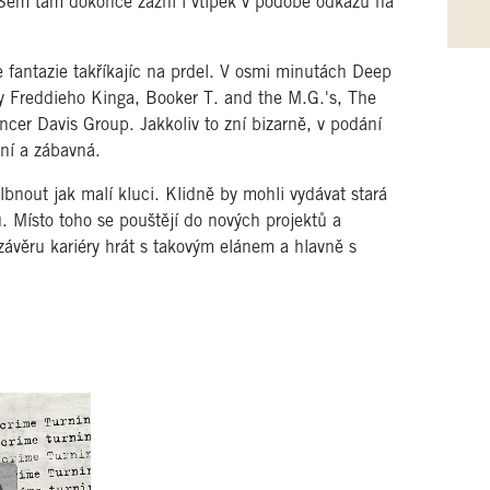
. Sem tam dokonce zazní i vtípek v podobě odkazu na
 fantazie takříkajíc na prdel. V osmi minutách Deep
by Freddieho Kinga, Booker T. and the M.G.'s, The
er Davis Group. Jakkoliv to zní bizarně, v podání
ční a zábavná.
bnout jak malí kluci. Klidně by mohli vydávat stará
. Místo toho se pouštějí do nových projektů a
závěru kariéry hrát s takovým elánem a hlavně s