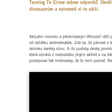
Turning To Crime máme odpověď. Skvěle
dinosaurům a náramně si to užili.
Aktuální novinku a předcházející Whoosh! děl
od začátku sedmdesátek. Zdá se, že pánové v let
sklonku kariéry slinu. A do podoby desky promluv
která vznikla z nedostatku jiných aktivit a na d
poslepoval tak mistrovsky, že to není poznat. R