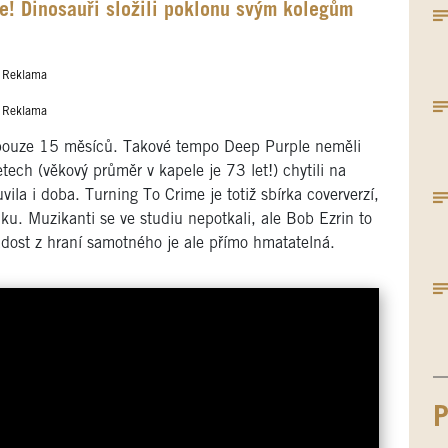
! Dinosauři složili poklonu svým kolegům
Reklama
Reklama
í pouze 15 měsíců. Takové tempo Deep Purple neměli
ech (věkový průměr v kapele je 73 let!) chytili na
ila i doba. Turning To Crime je totiž sbírka coververzí,
álku. Muzikanti se ve studiu nepotkali, ale Bob Ezrin to
adost z hraní samotného je ale přímo hmatatelná.
P