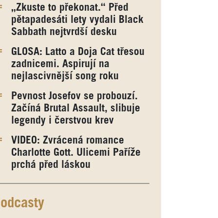
„Zkuste to překonat.“ Před
pětapadesáti lety vydali Black
Sabbath nejtvrdší desku
GLOSA: Latto a Doja Cat třesou
zadnicemi. Aspirují na
nejlascivnější song roku
Pevnost Josefov se probouzí.
Začíná Brutal Assault, slibuje
legendy i čerstvou krev
VIDEO: Zvrácená romance
Charlotte Gott. Ulicemi Paříže
prchá před láskou
odcasty