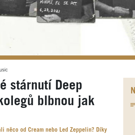
usic
é stárnutí Deep
N
 kolegů blbnou jak
áli něco od Cream nebo Led Zeppelin? Díky