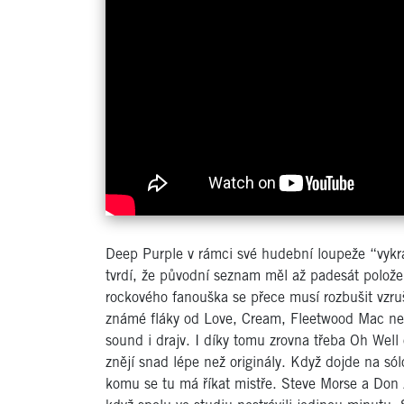
Deep Purple v rámci své hudební loupeže “vykra
tvrdí, že původní seznam měl až padesát polože
rockového fanouška se přece musí rozbušit vzru
známé fláky od Love, Cream, Fleetwood Mac ne
sound i drajv. I díky tomu zrovna třeba Oh We
znějí snad lépe než originály. Když dojde na sólo
komu se tu má říkat mistře. Steve Morse a Don A