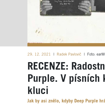
29. 12. 2021
|
Radek Pavlovič
|
Foto: earM
RECENZE: Radostn
Purple. V písních
kluci
Jak by asi znělo, kdyby Deep Purple hr