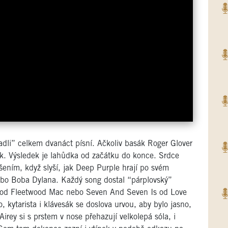
dli” celkem dvanáct písní. Ačkoliv basák Roger Glover
k. Výsledek je lahůdka od začátku do konce. Srdce
šením, když slyší, jak Deep Purple hrají po svém
bo Boba Dylana. Každý song dostal “párplovský”
ll od Fleetwood Mac nebo Seven And Seven Is od Love
, kytarista i klávesák se doslova urvou, aby bylo jasno,
irey si s prstem v nose přehazují velkolepá sóla, i