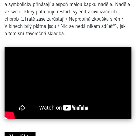
a symbolicky přinášejí alespoň malou kapku naděje. Naděje
ve světě, který potřebuje restart, vyléčit z civilizačních
chorob („Tratě zase zarůstaj‘ / Neprobíhá zkouška sirén /
V kinech bílý plátna jsou / Nic se nedá nikam sdílet“), jak
o tom sní závěrečná skladba.