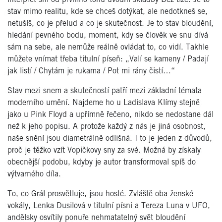
stav mimo realitu, kde se chceš dotýkat, ale nedotkneš se,
netušíš, co je přelud a co je skutečnost. Je to stav bloudění,
hledání pevného bodu, moment, kdy se člověk ve snu dívá
sám na sebe, ale nemůže reálně ovládat to, co vidí. Takhle
můžete vnímat třeba titulní píseň: „Valí se kameny / Padají
jak listí / Chytám je rukama / Pot mi rány čistí…“
Stav mezi snem a skutečností patří mezi základní témata
moderního umění. Najdeme ho u Ladislava Klímy stejně
jako u Pink Floyd a upřímně řečeno, nikdo se nedostane dál
než k jeho popisu. A protože každý z nás je jiná osobnost,
naše snění jsou diametrálně odlišná. I to je jeden z důvodů,
proč je těžko vzít Vopičkovy sny za své. Možná by získaly
obecnější podobu, kdyby je autor transformoval spíš do
výtvarného díla.
To, co Grál prosvětluje, jsou hosté. Zvláště oba ženské
vokály, Lenka Dusilová v titulní písni a Tereza Luna v UFO,
andělsky osvítily ponuře nehmatatelný svět bloudění