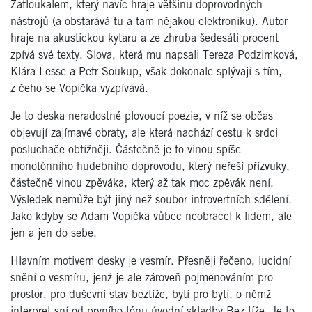
Zatloukalem, který navíc hraje většinu doprovodných
nástrojů (a obstarává tu a tam nějakou elektroniku). Autor
hraje na akustickou kytaru a ze zhruba šedesáti procent
zpívá své texty. Slova, která mu napsali Tereza Podzimková,
Klára Lesse a Petr Soukup, však dokonale splývají s tím,
z čeho se Vopička vyzpívává.
Je to deska neradostné plovoucí poezie, v níž se občas
objevují zajímavé obraty, ale která nachází cestu k srdci
posluchače obtížněji. Částečně je to vinou spíše
monotónního hudebního doprovodu, který neřeší přízvuky,
částečně vinou zpěváka, který až tak moc zpěvák není.
Výsledek nemůže být jiný než soubor introvertních sdělení.
Jako kdyby se Adam Vopička vůbec neobracel k lidem, ale
jen a jen do sebe.
Hlavním motivem desky je vesmír. Přesněji řečeno, lucidní
snění o vesmíru, jenž je ale zároveň pojmenováním pro
prostor, pro duševní stav beztíže, bytí pro bytí, o němž
interpret sní od prvního tónu úvodní skladby Bez tíže. Je to