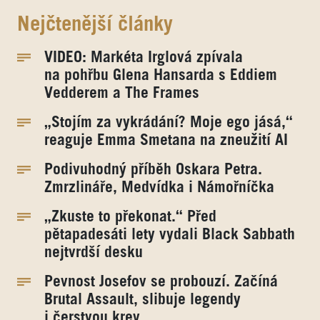
Nejčtenější články
VIDEO: Markéta Irglová zpívala
na pohřbu Glena Hansarda s Eddiem
Vedderem a The Frames
„Stojím za vykrádání? Moje ego jásá,“
reaguje Emma Smetana na zneužití AI
Podivuhodný příběh Oskara Petra.
Zmrzlináře, Medvídka i Námořníčka
„Zkuste to překonat.“ Před
pětapadesáti lety vydali Black Sabbath
nejtvrdší desku
Pevnost Josefov se probouzí. Začíná
Brutal Assault, slibuje legendy
i čerstvou krev