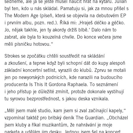
sedneme, ale já se ještě musel naučit hrát na kytaru. Julian
byl ten, kdo u nás skládal. Pamatuju si, jak za mnou přišel s
The Modern Age (píseň, která se objevila na debutovém EP
i prvním albu, pozn. red.). Říká mi: ‚Hraješ déčko a géčko.
Jo, nějak takhle, jen ty akordy držíš blbě.‘ Dalo nám to
zabrat, ale byla to kouzelná chvíle. Do konce večera jsme
měli písničku hotovou.“
Strokes se zpočátku chtěli soustředit na skládání
a zkoušení, a teprve když byli schopní dát do kupy alespoň
základní koncertní setlist, vyrazili do klubů. Zprvu se motali
jen po newyorských podnicích, kde narazili na budoucího
producenta Is This It Gordona Raphaela. To seznámení
i jeho přístup je důležité zmínit, protože dokonale vystihují
tu syrovou bezprostřednost, s jakou deska vznikala.
„Měl jsem malé studio, kam jsem si zval začínající kapely,“
vzpomínal taktéž pro britský deník The Guardian. „Obcházel
jsem kluby a říkal muzikantům, že nahrávání je moje
parketa a udělám jim desku. Jednou jsem šel na koncert,