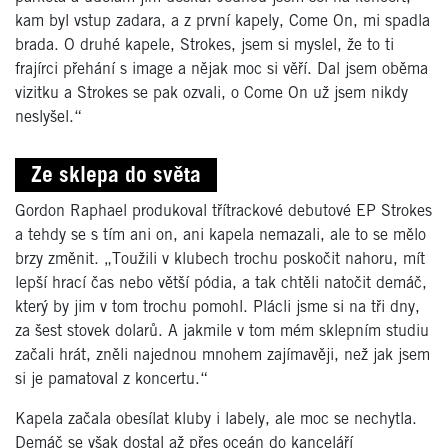
kam byl vstup zadara, a z první kapely, Come On, mi spadla
brada. O druhé kapele, Strokes, jsem si myslel, že to ti
frajírci přehání s image a nějak moc si věří. Dal jsem oběma
vizitku a Strokes se pak ozvali, o Come On už jsem nikdy
neslyšel.“
Ze sklepa do světa
Gordon Raphael produkoval třítrackové debutové EP Strokes
a tehdy se s tím ani on, ani kapela nemazali, ale to se mělo
brzy změnit. „Toužili v klubech trochu poskočit nahoru, mít
lepší hrací čas nebo větší pódia, a tak chtěli natočit demáč,
který by jim v tom trochu pomohl. Plácli jsme si na tři dny,
za šest stovek dolarů. A jakmile v tom mém sklepním studiu
začali hrát, zněli najednou mnohem zajímavěji, než jak jsem
si je pamatoval z koncertu.“
Kapela začala obesílat kluby i labely, ale moc se nechytla.
Demáč se však dostal až přes oceán do kanceláří