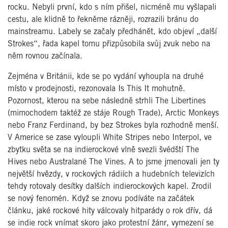
rocku. Nebyli první, kdo s ním přišel, nicméně mu vyšlapali
cestu, ale klidně to řekněme rázněji, rozrazili bránu do
mainstreamu. Labely se začaly předhánět, kdo objeví „další
Strokes“, řada kapel tomu přizpůsobila svůj zvuk nebo na
něm rovnou začínala.
Zejména v Británii, kde se po vydání vyhoupla na druhé
místo v prodejnosti, rezonovala Is This It mohutně.
Pozornost, kterou na sebe následně strhli The Libertines
(mimochodem taktéž ze stáje Rough Trade), Arctic Monkeys
nebo Franz Ferdinand, by bez Strokes byla rozhodně menší.
V Americe se zase vyloupli White Stripes nebo Interpol, ve
zbytku světa se na indierockové vlně svezli švédští The
Hives nebo Australané The Vines. A to jsme jmenovali jen ty
největší hvězdy, v rockových rádiích a hudebních televizích
tehdy rotovaly desítky dalších indierockových kapel. Zrodil
se nový fenomén. Když se znovu podíváte na začátek
článku, jaké rockové hity válcovaly hitparády o rok dřív, dá
se indie rock vnímat skoro jako protestní žánr, vymezení se