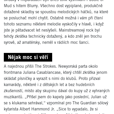
Mud s hitem Blurry. Všechno dost vypiplané, produkčně
dotažené skladby se spoustou melodických háčků, na které
se posluchač mohl chytit. Ostatně možná i vám při čtení
tohoto seznamu některé melodie vyskočily v hlavě, i když
jste je pětadvacet let neslyšeli. Mainstreamový rock byl
tehdy zkrátka technicky dotažený, a kdo zněl jen trochu
syrově, až amatérsky, neměl v rádiích moc šanci.
Nějak moc si věří
A najednou přišli The Strokes. Newyorská parta okolo
frontmana Juliana Casablancase, který chtěl zkrátka jenom
skládat písničky a vyrazit s nimi do klubů. Proto přizval
kamarády, některé i z dětských let a bez hudebních
zkušeností, místo aby skupinu dával do kupy už z vyhraných
muzikantů. „Přišel jsem do kapely jako poslední, Julian už
se s klukama sehrával,“ vzpomínal pro The Guardian sólový
kytarista Albert Hammond Jr. „Sice to vypadalo, že si