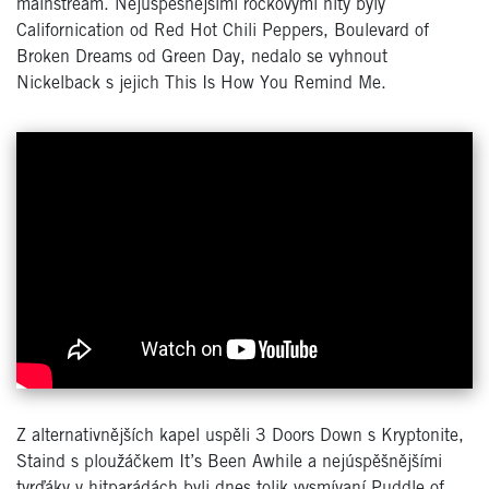
mainstream. Nejúspěšnějšími rockovými hity byly
Californication od Red Hot Chili Peppers, Boulevard of
Broken Dreams od Green Day, nedalo se vyhnout
Nickelback s jejich This Is How You Remind Me.
Z alternativnějších kapel uspěli 3 Doors Down s Kryptonite,
Staind s ploužáčkem It’s Been Awhile a nejúspěšnějšími
tvrďáky v hitparádách byli dnes tolik vysmívaní Puddle of