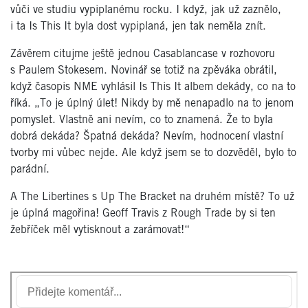
vůči ve studiu vypiplanému rocku. I když, jak už zaznělo,
i ta Is This It byla dost vypiplaná, jen tak neměla znít.
Závěrem citujme ještě jednou Casablancase v rozhovoru
s Paulem Stokesem. Novinář se totiž na zpěváka obrátil,
když časopis NME vyhlásil Is This It albem dekády, co na to
říká. „To je úplný úlet! Nikdy by mě nenapadlo na to jenom
pomyslet. Vlastně ani nevím, co to znamená. Že to byla
dobrá dekáda? Špatná dekáda? Nevím, hodnocení vlastní
tvorby mi vůbec nejde. Ale když jsem se to dozvěděl, bylo to
parádní.
A The Libertines s Up The Bracket na druhém místě? To už
je úplná magořina! Geoff Travis z Rough Trade by si ten
žebříček měl vytisknout a zarámovat!“