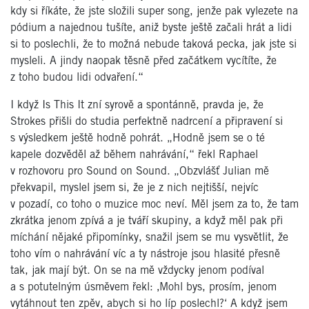
kdy si říkáte, že jste složili super song, jenže pak vylezete na
pódium a najednou tušíte, aniž byste ještě začali hrát a lidi
si to poslechli, že to možná nebude taková pecka, jak jste si
mysleli. A jindy naopak těsně před začátkem vycítíte, že
z toho budou lidi odvaření.“
I když Is This It zní syrově a spontánně, pravda je, že
Strokes přišli do studia perfektně nadrcení a připravení si
s výsledkem ještě hodně pohrát. „Hodně jsem se o té
kapele dozvěděl až během nahrávání,“ řekl Raphael
v rozhovoru pro Sound on Sound. „Obzvlášť Julian mě
překvapil, myslel jsem si, že je z nich nejtišší, nejvíc
v pozadí, co toho o muzice moc neví. Měl jsem za to, že tam
zkrátka jenom zpívá a je tváří skupiny, a když měl pak při
míchání nějaké připomínky, snažil jsem se mu vysvětlit, že
toho vím o nahrávání víc a ty nástroje jsou hlasité přesně
tak, jak mají být. On se na mě vždycky jenom podíval
a s potutelným úsměvem řekl: ‚Mohl bys, prosím, jenom
vytáhnout ten zpěv, abych si ho líp poslechl?‘ A když jsem