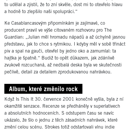
to udělal a zjistil, že to zní skvěle, dost mi to otevřelo hlavu
a hodně to zlepšilo naši spolupráci.“
Ke Casablancasovým připomínkám je zajímavé, co
producent pravil ve výše citovaném rozhovoru pro The
Guardian: „Julian měl hromadu nápadů a až úchylně jasnou
představu, jak to chce s rytmikou. I kdyby měl v sobě třináct
piv a spal na gauči, otevřel by jedno oko a zamumlal: ta
hajtka je špatně.“ Budiž to opět důkazem, jak zdánlivě
zvukově rozcuchaná, až nedbalá deska byla ve skutečnosti
pečlivě, detail za detailem zprodukovanou nahrávkou.
Album, které změnilo rock
Když Is This It 30. července 2001 konečně vyšla, byla z ní
okamžitě senzace. Recenze se předháněly v superlativech
a absolutních hodnoceních. S odstupem času se navíc
ukázalo, že šlo o jednu z těch zásadních nahrávek, které
změní celou scénu. Strokes totiž odstartovali vlnu indie