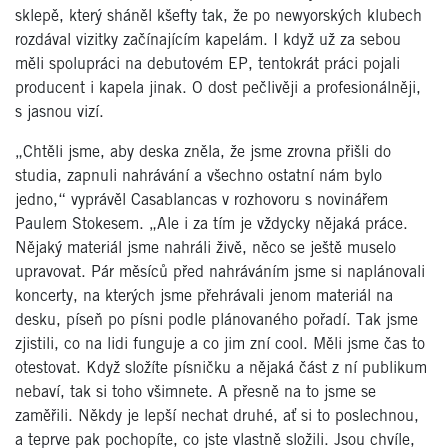
sklepě, který sháněl kšefty tak, že po newyorských klubech
rozdával vizitky začínajícím kapelám. I když už za sebou
měli spolupráci na debutovém EP, tentokrát práci pojali
producent i kapela jinak. O dost pečlivěji a profesionálněji,
s jasnou vizí.
„Chtěli jsme, aby deska zněla, že jsme zrovna přišli do
studia, zapnuli nahrávání a všechno ostatní nám bylo
jedno,“ vyprávěl Casablancas v rozhovoru s novinářem
Paulem Stokesem. „Ale i za tím je vždycky nějaká práce.
Nějaký materiál jsme nahráli živě, něco se ještě muselo
upravovat. Pár měsíců před nahráváním jsme si naplánovali
koncerty, na kterých jsme přehrávali jenom materiál na
desku, píseň po písni podle plánovaného pořadí. Tak jsme
zjistili, co na lidi funguje a co jim zní cool. Měli jsme čas to
otestovat. Když složíte písničku a nějaká část z ní publikum
nebaví, tak si toho všimnete. A přesně na to jsme se
zaměřili. Někdy je lepší nechat druhé, ať si to poslechnou,
a teprve pak pochopíte, co jste vlastně složili. Jsou chvíle,