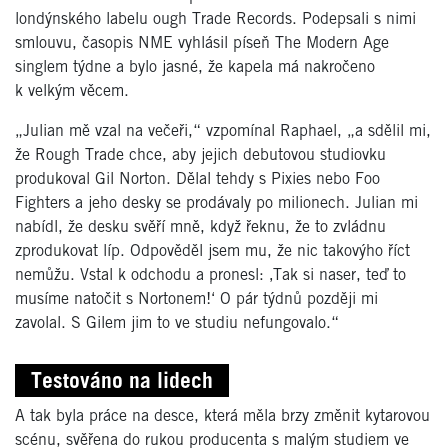
londýnského labelu ough Trade Records. Podepsali s nimi
smlouvu, časopis NME vyhlásil píseň The Modern Age
singlem týdne a bylo jasné, že kapela má nakročeno
k velkým věcem.
„Julian mě vzal na večeři,“ vzpomínal Raphael, „a sdělil mi,
že Rough Trade chce, aby jejich debutovou studiovku
produkoval Gil Norton. Dělal tehdy s Pixies nebo Foo
Fighters a jeho desky se prodávaly po milionech. Julian mi
nabídl, že desku svěří mně, když řeknu, že to zvládnu
zprodukovat líp. Odpověděl jsem mu, že nic takovýho říct
nemůžu. Vstal k odchodu a pronesl: ‚Tak si naser, teď to
musíme natočit s Nortonem!‘ O pár týdnů později mi
zavolal. S Gilem jim to ve studiu nefungovalo.“
Testováno na lidech
A tak byla práce na desce, která měla brzy změnit kytarovou
scénu, svěřena do rukou producenta s malým studiem ve