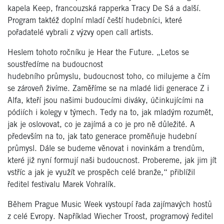
kapela Keep, francouzská rapperka Tracy De Sá a další.
Program taktéž doplní mladí čeští hudebníci, které
pořadatelé vybrali z výzvy open call artists.
Heslem tohoto ročníku je Hear the Future. „Letos se
soustředíme na budoucnost
hudebního průmyslu, budoucnost toho, co milujeme a čím
se zároveň živíme. Zaměříme se na mladé lidi generace Z i
Alfa, kteří jsou našimi budoucími diváky, účinkujícími na
pódiích i kolegy v týmech. Tedy na to, jak mladým rozumět,
jak je oslovovat, co je zajímá a co je pro ně důležité. A
především na to, jak tato generace proměňuje hudební
průmysl. Dále se budeme věnovat i novinkám a trendům,
které již nyní formují naši budoucnost. Probereme, jak jim jít
vstříc a jak je využít ve prospěch celé branže,“ přiblížil
ředitel festivalu Marek Vohralík.
Během Prague Music Week vystoupí řada zajímavých hostů
z celé Evropy. Například Wiecher Troost, programový ředitel