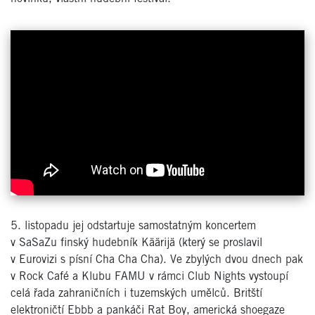
5. listopadu jej odstartuje samostatným koncertem
v SaSaZu finský hudebník Käärijä (který se proslavil
v Eurovizi s písní Cha Cha Cha). Ve zbylých dvou dnech pak
v Rock Café a Klubu FAMU v rámci Club Nights vystoupí
celá řada zahraničních i tuzemských umělců. Britští
elektroničtí Ebbb a pankáči Rat Boy, americká shoegaze