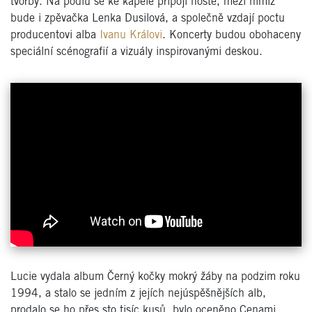
tvorby. Na pódiu se ke kapele připojí hosté, mezi nimiž
bude i zpěvačka Lenka Dusilová, a společně vzdají poctu
producentovi alba
Ivanu Královi
. Koncerty budou obohaceny
speciální scénografií a vizuály inspirovanými deskou.
Lucie vydala album Černý kočky mokrý žáby na podzim roku
1994, a stalo se jedním z jejích nejúspěšnějších alb,
prodalo se ho přes sto tisíc kusů, bylo oceněno Cenami