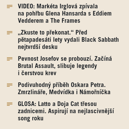
VIDEO: Markéta Irglová zpívala
na pohřbu Glena Hansarda s Eddiem
Vedderem a The Frames
„Zkuste to překonat.“ Před
pětapadesáti lety vydali Black Sabbath
nejtvrdší desku
Pevnost Josefov se probouzí. Začíná
Brutal Assault, slibuje legendy
i čerstvou krev
Podivuhodný příběh Oskara Petra.
Zmrzlináře, Medvídka i Námořníčka
GLOSA: Latto a Doja Cat třesou
zadnicemi. Aspirují na nejlascivnější
song roku