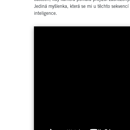
Jediná myšlenka, která se mi u těchto sekvencí h
inteligence.