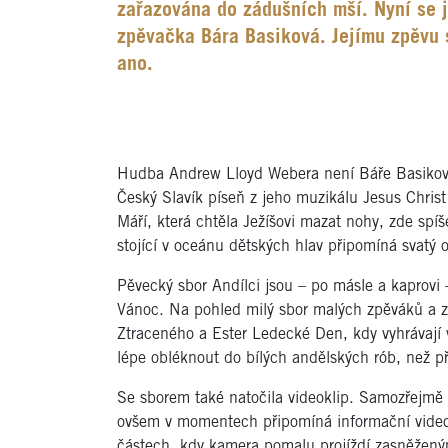
zařazována do zádušních mší. Nyní se 
zpěvačka Bára Basiková. Jejímu zpěvu s
ano.
Hudba Andrew Lloyd Webera není Báře Basikové j
Český Slavík píseň z jeho muzikálu Jesus Christ 
Máří, která chtěla Ježíšovi mazat nohy, zde sp
stojící v oceánu dětských hlav připomíná svatý 
Pěvecký sbor Andílci jsou – po másle a kaprovi 
Vánoc. Na pohled milý sbor malých zpěváků a z
Ztraceného a Ester Ledecké Den, kdy vyhrávají vš
lépe obléknout do bílých andělských rób, než pře
Se sborem také natočila videoklip. Samozřejmě p
ovšem v momentech připomíná informační video 
částech, kdy kamera pomalu projíždí zasněžený