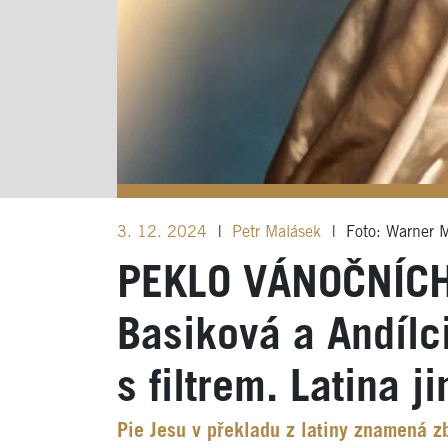
3. 12. 2024
|
Petr Malásek
|
Foto: Warner 
PEKLO VÁNOČNÍCH 
Basiková a Andílci
s filtrem. Latina j
Pie Jesu v překladu z latiny znamená zb