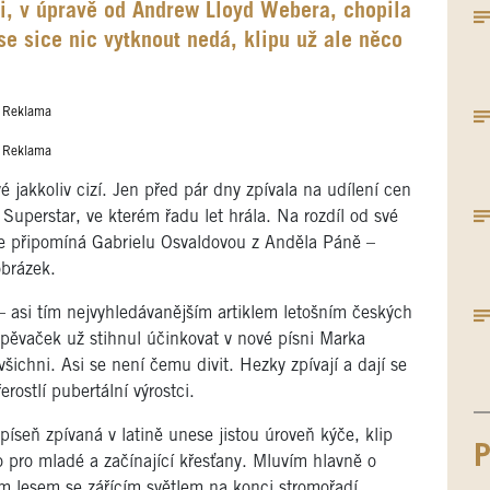
ji, v úpravě od Andrew Lloyd Webera, chopila
e sice nic vytknout nedá, klipu už ale něco
Reklama
Reklama
akkoliv cizí. Jen před pár dny zpívala na udílení cen
Superstar, ve kterém řadu let hrála. Na rozdíl od své
íše připomíná Gabrielu Osvaldovou z Anděla Páně –
obrázek.
– asi tím nejvyhledávanějším artiklem letošním českých
pěvaček už stihnul účinkovat v nové písni Marka
ichni. Asi se není čemu divit. Hezky zpívají a dají se
rostlí pubertální výrostci.
íseň zpívaná v latině unese jistou úroveň kýče, klip
P
pro mladé a začínající křesťany. Mluvím hlavně o
m lesem se zářícím světlem na konci stromořadí.