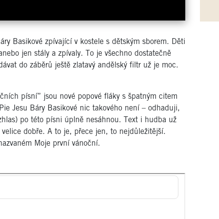
áry Basikové zpívající v kostele s dětským sborem. Děti
anebo jen stály a zpívaly. To je všechno dostatečně
dávat do záběrů ještě zlatavý andělský filtr už je moc.
očních písní” jsou nové popové fláky s špatným citem
. Pie Jesu Báry Basikové nic takového není – odhaduji,
zhlas) po této písni úplně nesáhnou. Text i hudba už
elice dobře. A to je, přece jen, to nejdůležitější.
nazvaném Moje první vánoční.