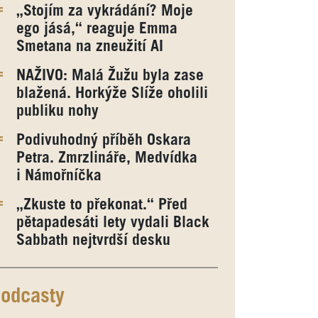
„Stojím za vykrádání? Moje
ego jásá,“ reaguje Emma
Smetana na zneužití AI
NAŽIVO: Malá Žužu byla zase
blažená. Horkýže Slíže oholili
publiku nohy
Podivuhodný příběh Oskara
Petra. Zmrzlináře, Medvídka
i Námořníčka
„Zkuste to překonat.“ Před
pětapadesáti lety vydali Black
Sabbath nejtvrdší desku
odcasty