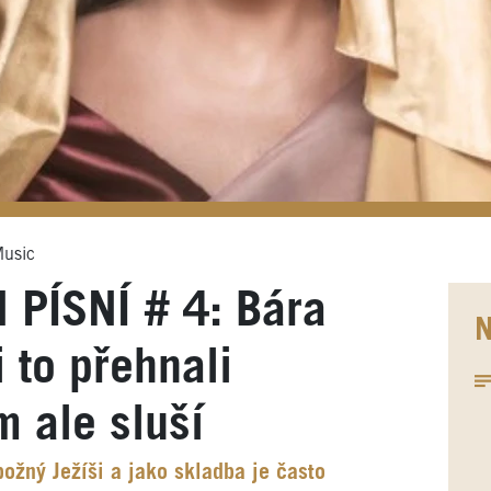
Music
PÍSNÍ # 4: Bára
N
 to přehnali
im ale sluší
ožný Ježíši a jako skladba je často