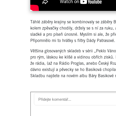
Táhlé záběry krajiny se kombinovaly se záběry B
kolem zpěvačky chodily, držely se s ní za ruku, 
sladké a pro píseň únosné. Myslím si ale, že při
Připomnělo mi to hrátky s filtry Dády Patrasové.
Většina glosovaných skladeb v sérii „Peklo Ván
pro rým, láskou ke klišé a vidinou obřích zisků
že rádia, (až na Rádio Proglas, anebo Český Ro
dávno existují a pěvecky se ho Basiková chopila v
Skladbu najdete na novém albu Báry Basikové 