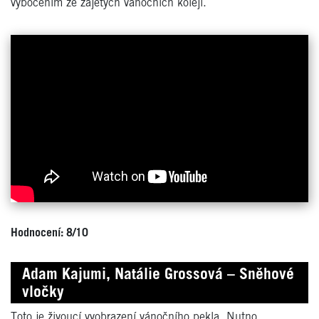
vybočením ze zajetých vánočních kolejí.
Hodnocení: 8/10
Adam Kajumi, Natálie Grossová – Sněhové
vločky
Toto je živoucí vyobrazení vánočního pekla. Nutno