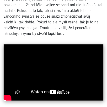
poznamenat, že od této dvojice se snad ani nic jiného čekat
nedalo. Pokud je to tak, jak si myslím a aktéři tohoto
vánočního svinstva se pouze snaží zmonetizovat svůj
ksichtík, tak dobře. Pokud to ale myslí vážně, tak je to na
návštěvu psychologa. Troufnu si tvrdit, že i generátor
náhodných rýmů by stvořil lepší text.