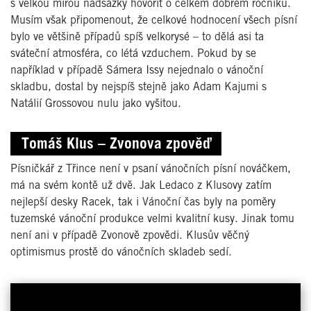
s velkou mírou nadsázky hovořit o celkem dobrém ročníku.
Musím však připomenout, že celkové hodnocení všech písní
bylo ve většině případů spíš velkorysé – to dělá asi ta
sváteční atmosféra, co létá vzduchem. Pokud by se
například v případě Sámera Issy nejednalo o vánoční
skladbu, dostal by nejspíš stejně jako Adam Kajumi s
Natálií Grossovou nulu jako vyšitou.
Tomáš Klus – Zvonova zpověď
Písničkář z Třince není v psaní vánočních písní nováčkem,
má na svém kontě už dvě. Jak Ledaco z Klusovy zatím
nejlepší desky Racek, tak i Vánoční čas byly na poměry
tuzemské vánoční produkce velmi kvalitní kusy. Jinak tomu
není ani v případě Zvonově zpovědi. Klusův věčný
optimismus prostě do vánočních skladeb sedí.