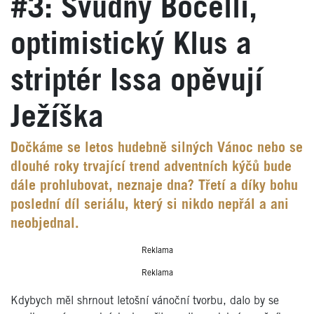
#3: Svůdný Bocelli,
optimistický Klus a
striptér Issa opěvují
Ježíška
Dočkáme se letos hudebně silných Vánoc nebo se
dlouhé roky trvající trend adventních kýčů bude
dále prohlubovat, neznaje dna? Třetí a díky bohu
poslední díl seriálu, který si nikdo nepřál a ani
neobjednal.
Reklama
Reklama
Kdybych měl shrnout letošní vánoční tvorbu, dalo by se