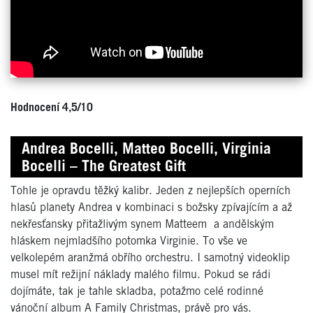
Hodnocení 4,5/10
Andrea Bocelli, Matteo Bocelli, Virginia
Bocelli – The Greatest Gift
Tohle je opravdu těžký kalibr. Jeden z nejlepších operních
hlasů planety Andrea v kombinaci s božsky zpívajícím a až
nekřesťansky přitažlivým synem Matteem a andělským
hláskem nejmladšího potomka Virginie. To vše ve
velkolepém aranžmá obřího orchestru. I samotný videoklip
musel mít režijní náklady malého filmu. Pokud se rádi
dojímáte, tak je tahle skladba, potažmo celé rodinné
vánoční album A Family Christmas, právě pro vás.