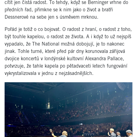
cítit jen čistá radost. To tehdy, když se Berninger vrhne do
předních řad, přimkne se k nim jako o život a bratři
Dessnerové na sebe jen s úsměvem mrknou.
Pořád je totiž o co bojovat. O radost z hraní, o radost z toho,
být touhle kapelou, o radost ze života. A i když to už nejspíš
vypadalo, že The National možná dobojují, je to nakonec
jinak. Tohle turné, které před pár dny korunovala zářijová
dvojice koncertů v londýnské kultovní Alexandra Pallace,
potvrzuje, že tahle kapela po pětadvaceti letech fungování
vykrystalizovala v jednu z nejzásadnějších.