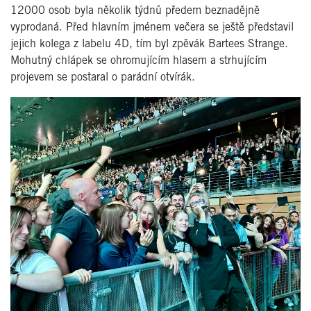
12000 osob byla několik týdnů předem beznadějně
vyprodaná. Před hlavním jménem večera se ještě představil
jejich kolega z labelu 4D, tím byl zpěvák Bartees Strange.
Mohutný chlápek se ohromujícím hlasem a strhujícím
projevem se postaral o parádní otvírák.