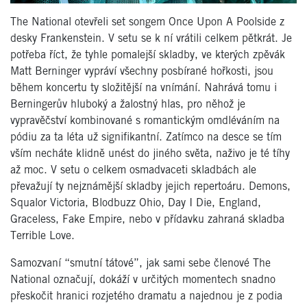
The National otevřeli set songem Once Upon A Poolside z
desky Frankenstein. V setu se k ní vrátili celkem pětkrát. Je
potřeba říct, že tyhle pomalejší skladby, ve kterých zpěvák
Matt Berninger vypráví všechny posbírané hořkosti, jsou
během koncertu ty složitější na vnímání. Nahrává tomu i
Berningerův hluboký a žalostný hlas, pro něhož je
vypravěčství kombinované s romantickým omdléváním na
pódiu za ta léta už signifikantní. Zatímco na desce se tím
vším necháte klidně unést do jiného světa, naživo je té tíhy
až moc. V setu o celkem osmadvaceti skladbách ale
převažují ty nejznámější skladby jejich repertoáru. Demons,
Squalor Victoria, Blodbuzz Ohio, Day I Die, England,
Graceless, Fake Empire, nebo v přídavku zahraná skladba
Terrible Love.
Samozvaní “smutní tátové”, jak sami sebe členové The
National označují, dokáží v určitých momentech snadno
přeskočit hranici rozjetého dramatu a najednou je z podia