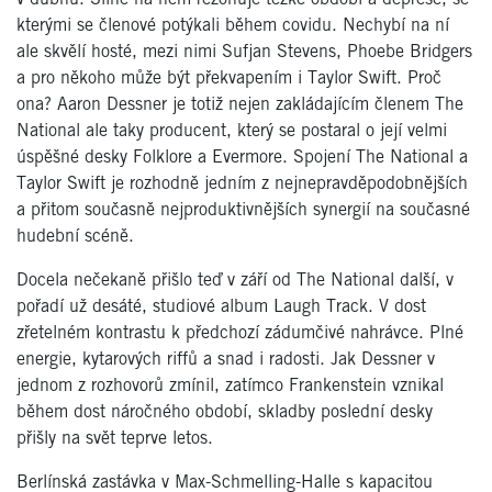
kterými se členové potýkali během covidu. Nechybí na ní
ale skvělí hosté, mezi nimi Sufjan Stevens, Phoebe Bridgers
a pro někoho může být překvapením i Taylor Swift. Proč
ona? Aaron Dessner je totiž nejen zakládajícím členem The
National ale taky producent, který se postaral o její velmi
úspěšné desky Folklore a Evermore. Spojení The National a
Taylor Swift je rozhodně jedním z nejnepravděpodobnějších
a přitom současně nejproduktivnějších synergií na současné
hudební scéně.
Docela nečekaně přišlo teď v září od The National další, v
pořadí už desáté, studiové album Laugh Track. V dost
zřetelném kontrastu k předchozí zádumčivé nahrávce. Plné
energie, kytarových riffů a snad i radosti. Jak Dessner v
jednom z rozhovorů zmínil, zatímco Frankenstein vznikal
během dost náročného období, skladby poslední desky
přišly na svět teprve letos.
Berlínská zastávka v Max-Schmelling-Halle s kapacitou