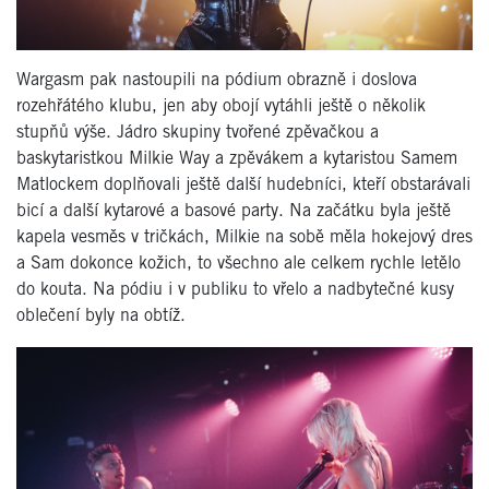
Wargasm pak nastoupili na pódium obrazně i doslova
rozehřátého klubu, jen aby obojí vytáhli ještě o několik
stupňů výše. Jádro skupiny tvořené zpěvačkou a
baskytaristkou Milkie Way a zpěvákem a kytaristou Samem
Matlockem doplňovali ještě další hudebníci, kteří obstarávali
bicí a další kytarové a basové party. Na začátku byla ještě
kapela vesměs v tričkách, Milkie na sobě měla hokejový dres
a Sam dokonce kožich, to všechno ale celkem rychle letělo
do kouta. Na pódiu i v publiku to vřelo a nadbytečné kusy
oblečení byly na obtíž.