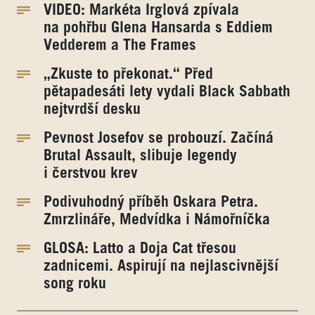
VIDEO: Markéta Irglová zpívala
na pohřbu Glena Hansarda s Eddiem
Vedderem a The Frames
„Zkuste to překonat.“ Před
pětapadesáti lety vydali Black Sabbath
nejtvrdší desku
Pevnost Josefov se probouzí. Začíná
Brutal Assault, slibuje legendy
i čerstvou krev
Podivuhodný příběh Oskara Petra.
Zmrzlináře, Medvídka i Námořníčka
GLOSA: Latto a Doja Cat třesou
zadnicemi. Aspirují na nejlascivnější
song roku