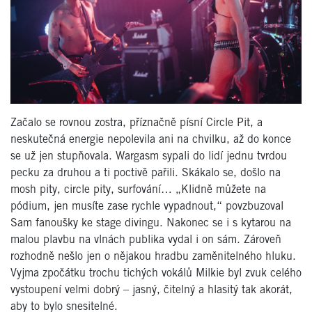
Začalo se rovnou zostra, příznačně písní Circle Pit, a
neskutečná energie nepolevila ani na chvilku, až do konce
se už jen stupňovala. Wargasm sypali do lidí jednu tvrdou
pecku za druhou a ti poctivě pařili. Skákalo se, došlo na
mosh pity, circle pity, surfování… „Klidně můžete na
pódium, jen musíte zase rychle vypadnout,“ povzbuzoval
Sam fanoušky ke stage divingu. Nakonec se i s kytarou na
malou plavbu na vlnách publika vydal i on sám. Zároveň
rozhodně nešlo jen o nějakou hradbu zaměnitelného hluku.
Vyjma zpočátku trochu tichých vokálů Milkie byl zvuk celého
vystoupení velmi dobrý – jasný, čitelný a hlasitý tak akorát,
aby to bylo snesitelné.