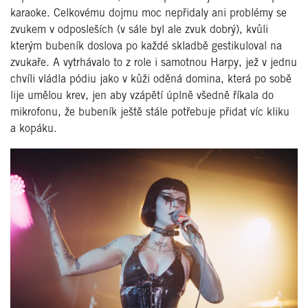
karaoke. Celkovému dojmu moc nepřidaly ani problémy se
zvukem v odposleších (v sále byl ale zvuk dobrý), kvůli
kterým bubeník doslova po každé skladbě gestikuloval na
zvukaře. A vytrhávalo to z role i samotnou Harpy, jež v jednu
chvíli vládla pódiu jako v kůži oděná domina, která po sobě
lije umělou krev, jen aby vzápětí úplně všedně říkala do
mikrofonu, že bubeník ještě stále potřebuje přidat víc kliku
a kopáku.