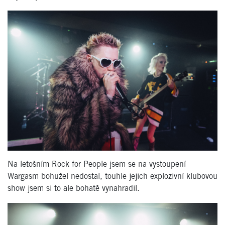
Na letošním Rock for People jsem se na vystoupení
Wargasm bohužel nedostal, touhle jejich explozivní klubovou
show jsem si to ale bohatě vynahradil.