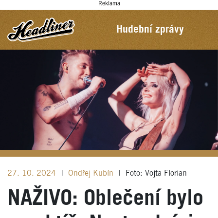
Reklama
Hudební zprávy
27. 10. 2024
|
Ondřej Kubín
|
Foto: Vojta Florian
NAŽIVO: Oblečení bylo