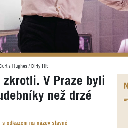
urtis Hughes / Dirty Hit
zkrotli. V Praze byli
N
hudebníky než drzé
l s odkazem na název slavné