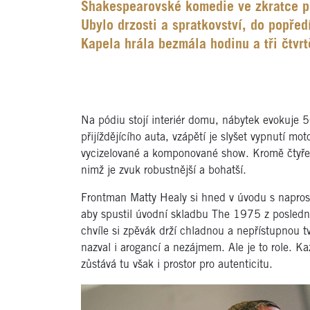
Shakespearovské komedie ve zkratce po
Ubylo drzosti a spratkovství, do popřed
Kapela hrála bezmála hodinu a tři čtvr
Na pódiu stojí interiér domu, nábytek evokuje 5
přijíždějícího auta, vzápětí je slyšet vypnutí mo
vycizelované a komponované show. Kromě čtyřech
nimž je zvuk robustnější a bohatší.
Frontman Matty Healy si hned v úvodu s naprost
aby spustil úvodní skladbu The 1975 z posledn
chvíle si zpěvák drží chladnou a nepřístupnou tv
nazval i arogancí a nezájmem. Ale je to role. Ka
zůstává tu však i prostor pro autenticitu.