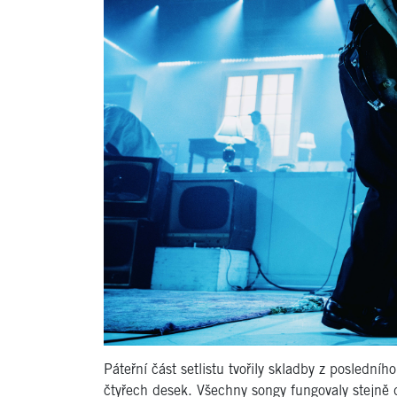
Páteřní část setlistu tvořily skladby z posledníh
čtyřech desek. Všechny songy fungovaly stejně