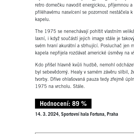
retro domečku navodit energickou, příjemnou a m
přiléhavému nasvícení se pozornost nestáčela k
kapelu.
The 1975 se nenechávají pohltit vlastním veliká
laxní, i když součástí jejich image stále je tako
svém hraní akurátní a strhující. Posluchač jen m
kapela nepřijela rozdávat americké úsměvy na v
Kdo přišel hlavně kvůli hudbě, nemohl odcházet
byl sebevědomý. Healy v samém závěru slíbil, že
tvorby. Dříve ohlašovaná pauza tedy zřejmě úpl
1975 na vrcholu. Stále.
Hodnocení: 89 %
14. 3. 2024, Sportovní hala Fortuna, Praha