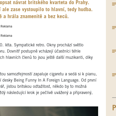
psat návrat britského kvarteta do Prahy.
í ale zase vystoupilo to hlavní, tedy hudba.
tě a hrála znamenitě a bez keců.
Reklama
Reklama
0. léta. Sympatické retro. Okny prochází světlo
toru. Dovnitř postupně vcházejí účastníci téhle
 hlavních členů to jsou ještě další muzikanti, díky
ou samozřejmostí zapaluje cigaretu a sedá si k pianu,
í desky Being Funny In A Foreign Language. Od první
ář, jistou britskou odtažitost, někdo by to možná
ždý následující krok je pečlivě uvážený a připravený,
P