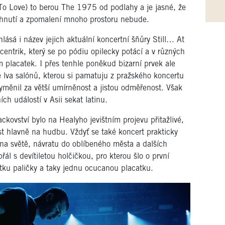
o Love) to berou The 1975 od podlahy a je jasné, že
echnutí a zpomalení mnoho prostoru nebude.
ásá i název jejich aktuální koncertní šňůry Still… At
centrik, který se po pódiu opilecky potácí a v různých
placatek. I přes tenhle poněkud bizarní prvek ale
ge lva salónů, kterou si pamatuju z pražského koncertu
yměnil za větší umírněnost a jistou odměřenost. Však
ích událostí v Asii sekat latinu.
ackovství bylo na Healyho jevištním projevu přitažlivé,
st hlavně na hudbu. Vždyť se také koncert prakticky
 na světě, návratu do oblíbeného města a dalších
řál s devítiletou holčičkou, pro kterou šlo o první
átku paličky a taky jednu ocucanou placatku.