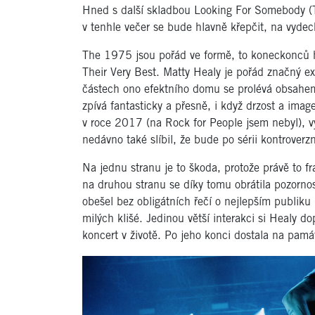
Hned s další skladbou Looking For Somebody (T
v tenhle večer se bude hlavně křepčit, na vyd
The 1975 jsou pořád ve formě, to koneckonců hl
Their Very Best. Matty Healy je pořád značný ex
částech ono efektního domu se prolévá obsahem 
zpívá fantasticky a přesně, i když drzost a ima
v roce 2017 (na Rock for People jsem nebyl), v
nedávno také slíbil, že bude po sérii kontroverzn
Na jednu stranu je to škoda, protože právě to fr
na druhou stranu se díky tomu obrátila pozorno
obešel bez obligátních řečí o nejlepším publiku
milých klišé. Jedinou větší interakci si Healy dop
koncert v životě. Po jeho konci dostala na pam