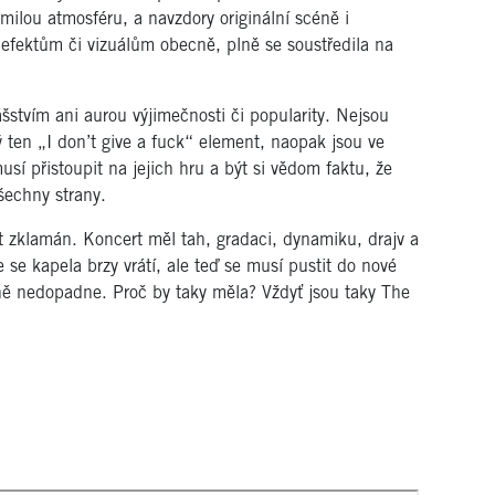
ilou atmosféru, a navzdory originální scéně i
 efektům či vizuálům obecně, plně se soustředila na
šstvím ani aurou výjimečnosti či popularity. Nejsou
vý ten „I don’t give a fuck“ element, naopak jsou ve
usí přistoupit na jejich hru a být si vědom faktu, že
šechny strany.
 zklamán. Koncert měl tah, gradaci, dynamiku, drajv a
 se kapela brzy vrátí, ale teď se musí pustit do nové
ně nedopadne. Proč by taky měla? Vždyť jsou taky The