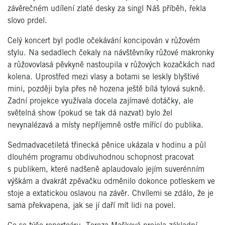
závěrečném udílení zlaté desky za singl Náš příběh, řekla
slovo prdel.
Celý koncert byl podle očekávání koncipován v růžovém
stylu. Na sedadlech čekaly na návštěvníky růžové makronky
a růžovovlasá pěvkyně nastoupila v růžových kozačkách nad
kolena. Uprostřed mezi vlasy a botami se leskly blyštivé
mini, později byla přes ně hozena ještě bílá tylová sukně.
Zadní projekce využívala docela zajímavé dotáčky, ale
světelná show (pokud se tak dá nazvat) bylo žel
nevynalézavá a místy nepříjemně ostře mířící do publika.
Sedmadvacetiletá třinecká pěnice ukázala v hodinu a půl
dlouhém programu obdivuhodnou schopnost pracovat
s publikem, které nadšeně aplaudovalo jejím suverénním
výškám a dvakrát zpěvačku odměnilo dokonce potleskem ve
stoje a extatickou oslavou na závěr. Chvílemi se zdálo, že je
sama překvapena, jak se jí daří mít lidi na povel.