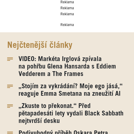
Reklama
Reklama
Reklama
Reklama
Nejčtenější články
VIDEO: Markéta Irglová zpívala
na pohřbu Glena Hansarda s Eddiem
Vedderem a The Frames
„Stojím za vykrádání? Moje ego jásá,“
reaguje Emma Smetana na zneužití AI
„Zkuste to překonat.“ Před
pětapadesáti lety vydali Black Sabbath
nejtvrdší desku
Podivuhodný příběh Oskara Petra.