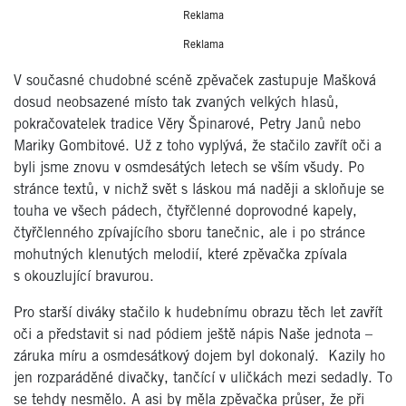
Reklama
Reklama
V současné chudobné scéně zpěvaček zastupuje Mašková
dosud neobsazené místo tak zvaných velkých hlasů,
pokračovatelek tradice Věry Špinarové, Petry Janů nebo
Mariky Gombitové. Už z toho vyplývá, že stačilo zavřít oči a
byli jsme znovu v osmdesátých letech se vším všudy. Po
stránce textů, v nichž svět s láskou má naději a skloňuje se
touha ve všech pádech, čtyřčlenné doprovodné kapely,
čtyřčlenného zpívajícího sboru tanečnic, ale i po stránce
mohutných klenutých melodií, které zpěvačka zpívala
s okouzlující bravurou.
Pro starší diváky stačilo k hudebnímu obrazu těch let zavřít
oči a představit si nad pódiem ještě nápis Naše jednota –
záruka míru a osmdesátkový dojem byl dokonalý. Kazily ho
jen rozparáděné divačky, tančící v uličkách mezi sedadly. To
se tehdy nesmělo. A asi by měla zpěvačka průser, že při