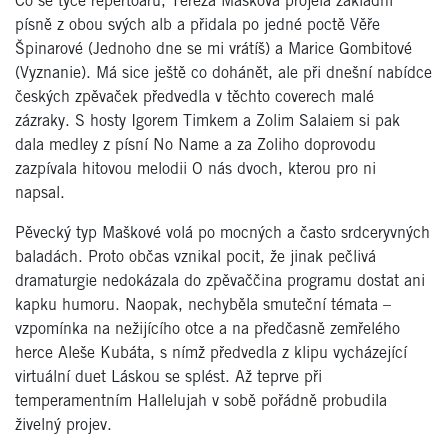
Co se týče repertoáru, Tereza Mašková projela základní
písně z obou svých alb a přidala po jedné poctě Věře
Špinarové (Jednoho dne se mi vrátíš) a Marice Gombitové
(Vyznanie). Má sice ještě co dohánět, ale při dnešní nabídce
českých zpěvaček předvedla v těchto coverech malé
zázraky. S hosty Igorem Timkem a Zolim Salaiem si pak
dala medley z písní No Name a za Zoliho doprovodu
zazpívala hitovou melodii O nás dvoch, kterou pro ni
napsal.
Pěvecký typ Maškové volá po mocných a často srdceryvných
baladách. Proto občas vznikal pocit, že jinak pečlivá
dramaturgie nedokázala do zpěvaččina programu dostat ani
kapku humoru. Naopak, nechyběla smuteční témata –
vzpomínka na nežijícího otce a na předčasně zemřelého
herce Aleše Kubáta, s nímž předvedla z klipu vycházející
virtuální duet Láskou se splést. Až teprve při
temperamentním Hallelujah v sobě pořádně probudila
živelný projev.