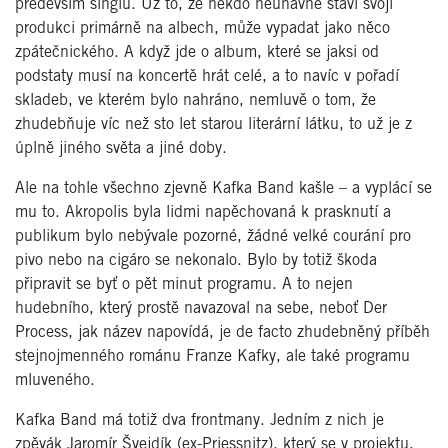
především singlů. Už to, že někdo neúnavně staví svoji
produkci primárně na albech, může vypadat jako něco
zpátečnického. A když jde o album, které se jaksi od
podstaty musí na koncertě hrát celé, a to navíc v pořadí
skladeb, ve kterém bylo nahráno, nemluvě o tom, že
zhudebňuje víc než sto let starou literární látku, to už je z
úplně jiného světa a jiné doby.
Ale na tohle všechno zjevně Kafka Band kašle – a vyplácí se
mu to. Akropolis byla lidmi napěchovaná k prasknutí a
publikum bylo nebývale pozorné, žádné velké courání pro
pivo nebo na cigáro se nekonalo. Bylo by totiž škoda
připravit se byť o pět minut programu. A to nejen
hudebního, který prostě navazoval na sebe, neboť Der
Process, jak název napovídá, je de facto zhudebněný příběh
stejnojmenného románu Franze Kafky, ale také programu
mluveného.
Kafka Band má totiž dva frontmany. Jedním z nich je
zpěvák Jaromír Švejdík (ex-Priessnitz), který se v projektu,