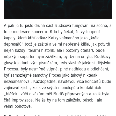
A pak je tu ještě druhá část Rudišova fungování na scéně, a
to je moderace koncertu. Kdo by čekal, že vystoupení
kapely, která křísí odkaz Kafky vnímaného jako „krále
depresářů“ (což je zažité a velmi nepřesné klišé, jak potvrdí
nejen každý literární historik, ale i pozorný čtenář), bude
nějakým supertemným zážitkem, byl by na omylu. Rudišovy
glosy k jednotlivým písničkám, tedy vlastně jakýmsi dějstvím
Procesu, byly nesmírně vtipné, plné nadhledu a odlehčení,
byť samozřejmě samotný Proces jako takový nikterak
nezesměšňoval. Každopádně, návštěvou více koncertů bude
zajímavé zjistit, kolik ze svých monologů a kontaktních
„hlášek“ vůči divákům měl Rudiš připravených a kolik byla
čirá improvizace. Ne že by na tom záleželo, působil ale
velmi pohotově.