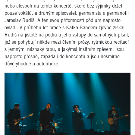
nebo alespoň na tomto koncertě, skoro bez výjimky držel
pouze vokálů, a druhým spisovatel, germanista a germanofil
Jaroslav Rudiš. A ten svou přítomností pódium naprosto
ovládl. V průběhu let práce s Kafka Bandem zjevně získal
Rudiš na jistotě na pódiu a jeho vstupy do samotných písní,
jež se pohybují někde mezi čtením prózy, rytmickou recitací
s jemnými náznaky rapu, a jakýmsi insitním zpěvem, jsou
naprosto přesné, zapadají do konceptu a jsou nesmírně
důvěryhodné a autentické.