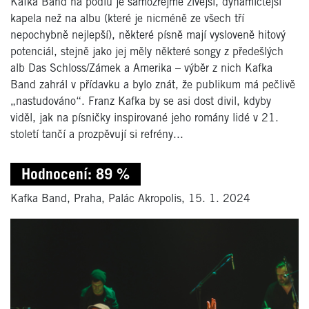
Kafka Band na pódiu je samozřejmě živější, dynamičtější
kapela než na albu (které je nicméně ze všech tří
nepochybně nejlepší), některé písně mají vysloveně hitový
potenciál, stejně jako jej měly některé songy z předešlých
alb Das Schloss/Zámek a Amerika – výběr z nich Kafka
Band zahrál v přídavku a bylo znát, že publikum má pečlivě
„nastudováno“. Franz Kafka by se asi dost divil, kdyby
viděl, jak na písničky inspirované jeho romány lidé v 21.
století tančí a prozpěvují si refrény...
Hodnocení: 89 %
Kafka Band, Praha, Palác Akropolis, 15. 1. 2024