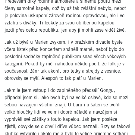
Především díky rodinné atmosféře a silnému poutu mezi
členy samotné kapely, což by až tak zvláštní nebylo, neboť
je polovina uskupení zároveň rodinou opravdovou, ale i ve
vztahu s diváky. Ti leckdy za svou oblíbenou kapelou
jezdí přes celou republiku, jen aby ji mohli zase vidět živě.
Jak už bývá u Marien zvykem, i v pražském divadle byste
včera lístek před koncertem sháněli marně, neboť bylo do
poslední sedačky zaplněné publikem snad všech věkových
kategorií. Pokud by měl náhodou někdo pocit, že folk je v
současnosti žánr tak akorát pro tetky a strejdy z vesnice,
obrovsky se mýlí. Alespoň to tak platí u Marien.
Jakmile jsem vstoupil do zaplněného předsálí Gongu,
připadal jsem si, jako bych byl na velké oslavě, kde se mezi
sebou navzájem všichni znají. U baru i u šaten se tvořili
velké hloučky lidí ve velmi dobré náladě a navzájem si
vyprávěli své zážitky s touto kapelou. Jak jsem posléze
zjistil, obvykle se o chvíli dříve vůbec neznali. Brzy se takové
klubko vytvořilo i okolo mě a bylo to velice příjemné setkání.