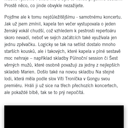
Prostě něco, co jinde obvykle nezažijete.
Pojďme ale k tomu nejdůležitějšímu - samotnému koncertu.
Jak už jsem zmínil, kapela ten večer vystupovala o jeden
ženský vokál chudší, což vzhledem k pestrosti repertoáru
skoro nevadí, neboť ve svých začátcích také využívala jen
jednu zpěvačku. Logicky se tak na setlist dostalo mnoho
starších kousků, ale i takových, které kapela v plné sestavě
moc nehraje – například skladby Půlnoční session či Šest
věrných mužů, které osobně považuji za jedny z nejlepších
skladeb Marien. Došlo také na novou skladbu Na stejné
lodi, která měla podle slov Víti Troníčka v Gongu svou
premiéru. Hráli ji už sice na třech přechozích koncertech,
ale pokaždé blbě, tak se to prý nepočítá.