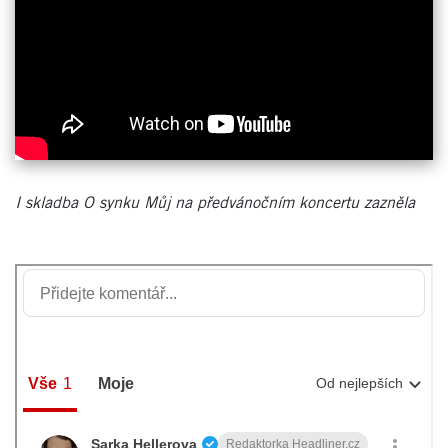
I skladba O synku Můj na předvánočním koncertu zazněla