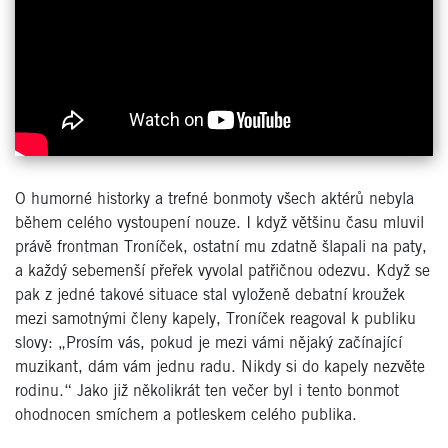
O humorné historky a trefné bonmoty všech aktérů nebyla
během celého vystoupení nouze. I když většinu času mluvil
právě frontman Troníček, ostatní mu zdatně šlapali na paty,
a každý sebemenší přeřek vyvolal patřičnou odezvu. Když se
pak z jedné takové situace stal vyloženě debatní kroužek
mezi samotnými členy kapely, Troníček reagoval k publiku
slovy: „Prosím vás, pokud je mezi vámi nějaký začínající
muzikant, dám vám jednu radu. Nikdy si do kapely nezvěte
rodinu.“ Jako již několikrát ten večer byl i tento bonmot
ohodnocen smíchem a potleskem celého publika.