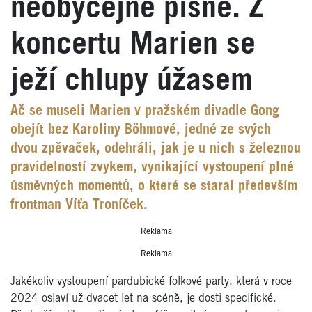
neobyčejné písně. Z
koncertu Marien se
ježí chlupy úžasem
Ač se museli Marien v pražském divadle Gong
obejít bez Karoliny Böhmové, jedné ze svých
dvou zpěvaček, odehráli, jak je u nich s železnou
pravidelností zvykem, vynikající vystoupení plné
úsměvných momentů, o které se staral především
frontman Víťa Troníček.
Reklama
Reklama
Jakékoliv vystoupení pardubické folkové party, která v roce
2024 oslaví už dvacet let na scéně, je dosti specifické.