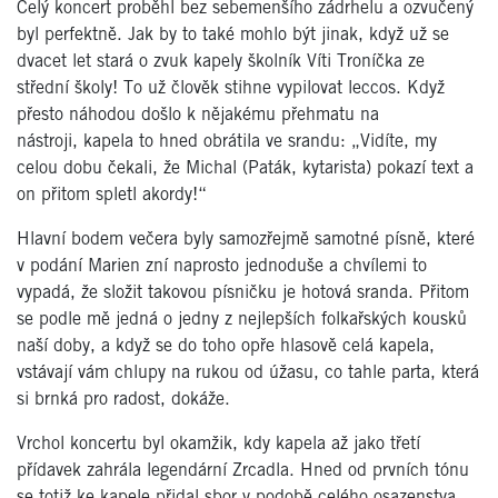
Celý koncert proběhl bez sebemenšího zádrhelu a ozvučený
byl perfektně. Jak by to také mohlo být jinak, když už se
dvacet let stará o zvuk kapely školník Víti Troníčka ze
střední školy! To už člověk stihne vypilovat leccos. Když
přesto náhodou došlo k nějakému přehmatu na
nástroji, kapela to hned obrátila ve srandu: „Vidíte, my
celou dobu čekali, že Michal (Paták, kytarista) pokazí text a
on přitom spletl akordy!“
Hlavní bodem večera byly samozřejmě samotné písně, které
v podání Marien zní naprosto jednoduše a chvílemi to
vypadá, že složit takovou písničku je hotová sranda. Přitom
se podle mě jedná o jedny z nejlepších folkařských kousků
naší doby, a když se do toho opře hlasově celá kapela,
vstávají vám chlupy na rukou od úžasu, co tahle parta, která
si brnká pro radost, dokáže.
Vrchol koncertu byl okamžik, kdy kapela až jako třetí
přídavek zahrála legendární Zrcadla. Hned od prvních tónu
se totiž ke kapele přidal sbor v podobě celého osazenstva