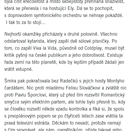
byla cítit křečovitost a místo sebejistoty přehnaná snaživost,
která se přenesla i na hostující Ely. Dá se to pochopit,
s doprovodem symfonického orchestru se nehraje pokaždé.
I tak to za to stojí…
Nejhorší okamžiky přicházely v druhé polovině. Všechno
odstartoval kytarista, který zapěl dvě sólové písničky. Po
tom, co zapěl Viva la Vida, původně od Coldplay, musel být
kritik pyšný na české publikum a jeho dobrotivost. Existuje
řada zemí na této planetě, kde by lepším případě žádali jen
vrátit vstupné.
Šmíra pak pokračovala bez Radečků s jejich hosty Montyho
čardášem. Nic proti mladému Felixu Slováčkovi a zvláště nic
proti Pavlu Šporclovi, který už před tím rozsvítil Romantický
smyčce svým efektním partem, ale tohle bylo přesně to, kdy
se člověku rozsvítí někde vzadu kontrolka a říká si, že spolu
s prvoplánovým popem se po čtyřiceti letech zase vrátila ta
pravá televizní estráda. Děckám to nevadí, protože nemají
s čím srovnávat, ale nám, pamětníkům, přijde takové retro