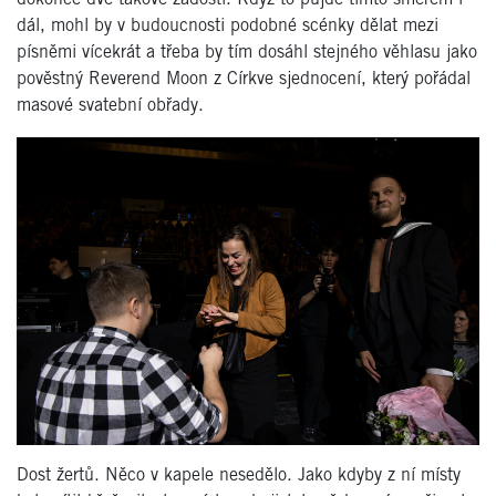
dál, mohl by v budoucnosti podobné scénky dělat mezi
písněmi vícekrát a třeba by tím dosáhl stejného věhlasu jako
pověstný Reverend Moon z Církve sjednocení, který pořádal
masové svatební obřady.
Dost žertů. Něco v kapele nesedělo. Jako kdyby z ní místy