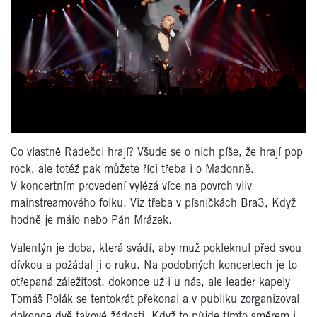
Co vlastně Radečci hrají? Všude se o nich píše, že hrají pop
rock, ale totéž pak můžete říci třeba i o Madonně.
V koncertním provedení vylézá více na povrch vliv
mainstreamového folku. Viz třeba v písničkách Bra3, Když
hodně je málo nebo Pán Mrázek.
Valentýn je doba, která svádí, aby muž pokleknul před svou
dívkou a požádal ji o ruku. Na podobných koncertech je to
otřepaná záležitost, dokonce už i u nás, ale leader kapely
Tomáš Polák se tentokrát překonal a v publiku zorganizoval
dokonce dvě takové žádosti. Když to půjde tímto směrem i