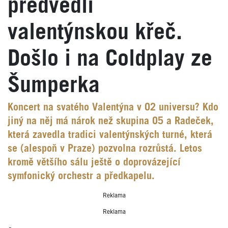
předvedli
valentýnskou křeč.
Došlo i na Coldplay ze
Šumperka
Koncert na svatého Valentýna v O2 universu? Kdo
jiný na něj má nárok než skupina O5 a Radeček,
která zavedla tradici valentýnských turné, která
se (alespoň v Praze) pozvolna rozrůstá. Letos
kromě většího sálu ještě o doprovázející
symfonický orchestr a předkapelu.
Reklama
Reklama