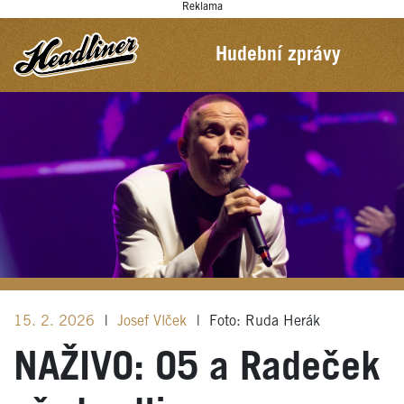
Reklama
Hudební zprávy
15. 2. 2026
|
Josef Vlček
|
Foto: Ruda Herák
NAŽIVO: O5 a Radeček