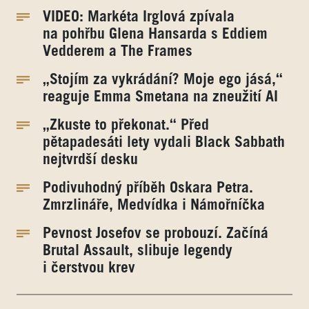
VIDEO: Markéta Irglová zpívala
na pohřbu Glena Hansarda s Eddiem
Vedderem a The Frames
„Stojím za vykrádání? Moje ego jásá,“
reaguje Emma Smetana na zneužití AI
„Zkuste to překonat.“ Před
pětapadesáti lety vydali Black Sabbath
nejtvrdší desku
Podivuhodný příběh Oskara Petra.
Zmrzlináře, Medvídka i Námořníčka
Pevnost Josefov se probouzí. Začíná
Brutal Assault, slibuje legendy
i čerstvou krev