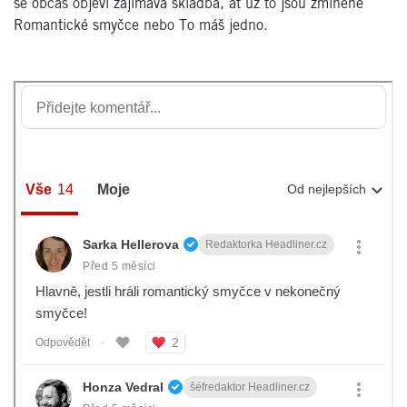
se občas objeví zajímavá skladba, ať už to jsou zmíněné
Romantické smyčce nebo To máš jedno.