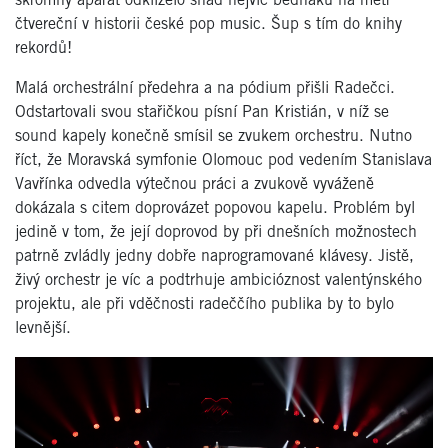
skromný aparát odklízelo snad nejvíc bedňáků na metr
čtvereční v historii české pop music. Šup s tím do knihy
rekordů!
Malá orchestrální předehra a na pódium přišli Radečci.
Odstartovali svou stařičkou písní Pan Kristián, v níž se
sound kapely konečně smísil se zvukem orchestru. Nutno
říct, že Moravská symfonie Olomouc pod vedením Stanislava
Vavřínka odvedla výtečnou práci a zvukově vyváženě
dokázala s citem doprovázet popovou kapelu. Problém byl
jedině v tom, že její doprovod by při dnešních možnostech
patrně zvládly jedny dobře naprogramované klávesy. Jistě,
živý orchestr je víc a podtrhuje ambicióznost valentýnského
projektu, ale při vděčnosti radeččího publika by to bylo
levnější.