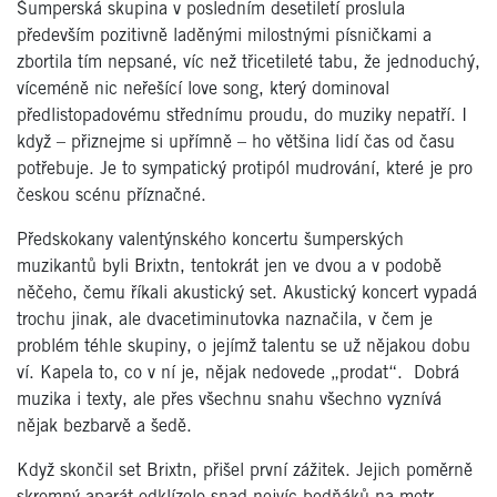
Šumperská skupina v posledním desetiletí proslula
především pozitivně laděnými milostnými písničkami a
zbortila tím nepsané, víc než třicetileté tabu, že jednoduchý,
víceméně nic neřešící love song, který dominoval
předlistopadovému střednímu proudu, do muziky nepatří. I
když – přiznejme si upřímně – ho většina lidí čas od času
potřebuje. Je to sympatický protipól mudrování, které je pro
českou scénu příznačné.
Předskokany valentýnského koncertu šumperských
muzikantů byli Brixtn, tentokrát jen ve dvou a v podobě
něčeho, čemu říkali akustický set. Akustický koncert vypadá
trochu jinak, ale dvacetiminutovka naznačila, v čem je
problém téhle skupiny, o jejímž talentu se už nějakou dobu
ví. Kapela to, co v ní je, nějak nedovede „prodat“. Dobrá
muzika i texty, ale přes všechnu snahu všechno vyznívá
nějak bezbarvě a šedě.
Když skončil set Brixtn, přišel první zážitek. Jejich poměrně