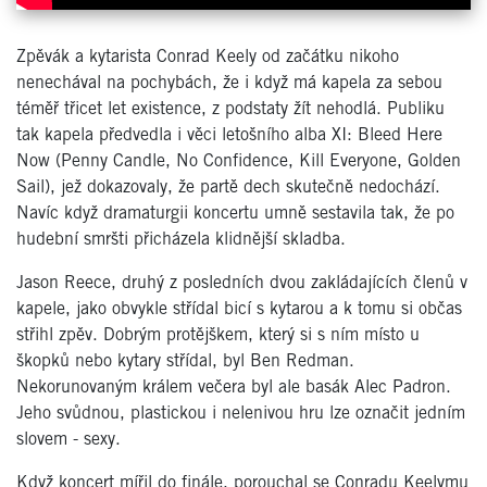
Zpěvák a kytarista Conrad Keely od začátku nikoho
nenechával na pochybách, že i když má kapela za sebou
téměř třicet let existence, z podstaty žít nehodlá. Publiku
tak kapela předvedla i věci letošního alba XI: Bleed Here
Now (Penny Candle, No Confidence, Kill Everyone, Golden
Sail), jež dokazovaly, že partě dech skutečně nedochází.
Navíc když dramaturgii koncertu umně sestavila tak, že po
hudební smršti přicházela klidnější skladba.
Jason Reece, druhý z posledních dvou zakládajících členů v
kapele, jako obvykle střídal bicí s kytarou a k tomu si občas
střihl zpěv. Dobrým protějškem, který si s ním místo u
škopků nebo kytary střídal, byl Ben Redman.
Nekorunovaným králem večera byl ale basák Alec Padron.
Jeho svůdnou, plastickou i nelenivou hru lze označit jedním
slovem - sexy.
Když koncert mířil do finále, porouchal se Conradu Keelymu