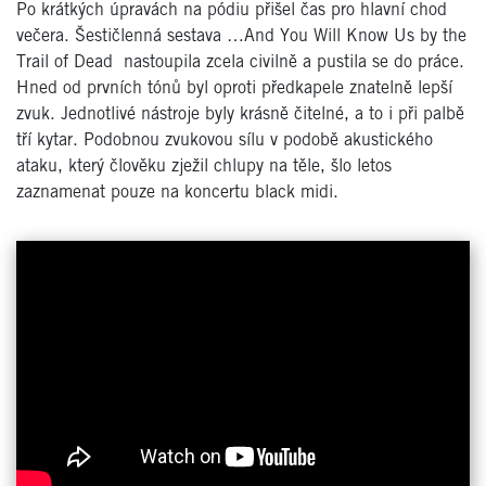
Po krátkých úpravách na pódiu přišel čas pro hlavní chod
večera. Šestičlenná sestava …And You Will Know Us by the
Trail of Dead nastoupila zcela civilně a pustila se do práce.
Hned od prvních tónů byl oproti předkapele znatelně lepší
zvuk. Jednotlivé nástroje byly krásně čitelné, a to i při palbě
tří kytar. Podobnou zvukovou sílu v podobě akustického
ataku, který člověku zježil chlupy na těle, šlo letos
zaznamenat pouze na koncertu black midi.