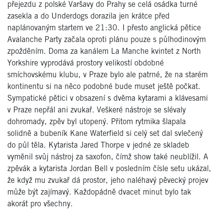
přejezdu z polské Varšavy do Prahy se celá osádka turné
zasekla a do Underdogs dorazila jen krátce před
naplánovaným startem ve 21:30. I přesto anglická pětice
Avalanche Party začala oproti plánu pouze s půlhodinovým
zpožděním. Doma za kanálem La Manche kvintet z North
Yorkshire vyprodává prostory velikostí obdobné
smíchovskému klubu, v Praze bylo ale patrné, že na starém
kontinentu si na něco podobné bude muset ještě počkat.
Sympatické pětici v obsazení s dvěma kytarami a klávesami
v Praze nepřál ani zvukař. Veškeré nástroje se slévaly
dohromady, zpěv byl utopený. Přitom rytmika šlapala
solidně a bubeník Kane Waterfield si celý set dal svlečený
do půl těla. Kytarista Jared Thorpe v jedné ze skladeb
vyměnil svůj nástroj za saxofon, čímž show také neublížil. A
zpěvák a kytarista Jordan Bell v posledním čísle setu ukázal,
že když mu zvukař dá prostor, jeho naléhavý pěvecký projev
může být zajímavý. Každopádně dvacet minut bylo tak
akorát pro všechny.