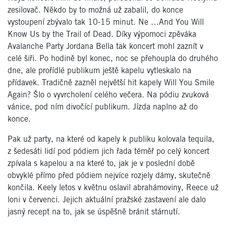
zesilovač. Někdo by to možná už zabalil, do konce
vystoupení zbývalo tak 10-15 minut. Ne …And You Will
Know Us by the Trail of Dead. Díky výpomoci zpěváka
Avalanche Party Jordana Bella tak koncert mohl zaznít v
celé šiři. Po hodině byl konec, noc se přehoupla do druhého
dne, ale prořídlé publikum ještě kapelu vytleskalo na
přídavek. Tradičně zazněl největší hit kapely Will You Smile
Again? Šlo o vyvrcholení celého večera. Na pódiu zvuková
vánice, pod ním divočící publikum. Jízda naplno až do
konce.
Pak už party, na které od kapely k publiku kolovala tequila,
z šedesáti lidí pod pódiem jich řada téměř po celý koncert
zpívala s kapelou a na které to, jak je v poslední době
obvyklé přímo před pódiem nejvíce rozjely dámy, skutečně
končila. Keely letos v květnu oslavil abrahámoviny, Reece už
loni v červenci. Jejich aktuální pražské zastavení ale dalo
jasný recept na to, jak se úspěšně bránit stárnutí.