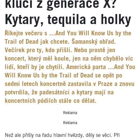
kluci z generace X?
Kytary, tequila a holky
Říkejte večeru s …And You Will Know Us by the
Trail of Dead jak chcete. Šamanský obřad.
Večírek pro ty, kdo přišli. Nebo prostě jen
koncert, který měl koule, jen na něm chybělo víc
lidí, kteří by je chytili. Americká parta …And You
Will Know Us by the Trail of Dead se opět po
sedmi letech koncertně zastavila v Praze a znovu
potvrdila, že padesátníci a kytary mají na
koncertních pódiích stále co dělat.
Reklama
Reklama
Než ale přišly na řadu hlavní hvězdy, děly se věci. Při