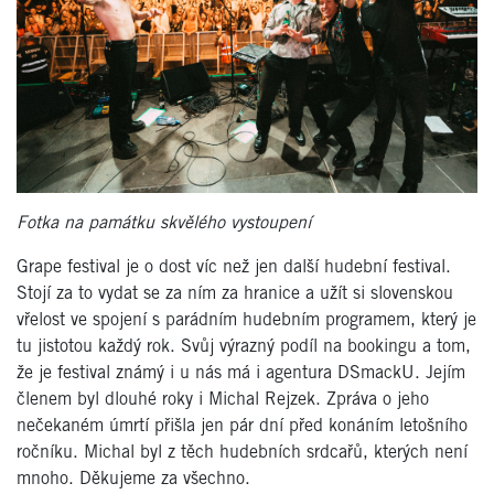
Fotka na památku skvělého vystoupení
Grape festival je o dost víc než jen další hudební festival.
Stojí za to vydat se za ním za hranice a užít si slovenskou
vřelost ve spojení s parádním hudebním programem, který je
tu jistotou každý rok. Svůj výrazný podíl na bookingu a tom,
že je festival známý i u nás má i agentura DSmackU. Jejím
členem byl dlouhé roky i Michal Rejzek. Zpráva o jeho
nečekaném úmrtí přišla jen pár dní před konáním letošního
ročníku. Michal byl z těch hudebních srdcařů, kterých není
mnoho. Děkujeme za všechno.