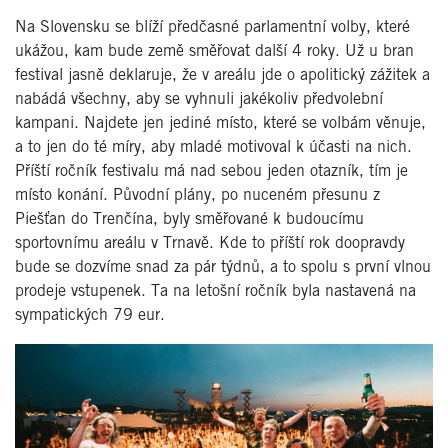
Na Slovensku se blíží předčasné parlamentní volby, které
ukážou, kam bude země směřovat další 4 roky. Už u bran
festival jasně deklaruje, že v areálu jde o apolitický zážitek a
nabádá všechny, aby se vyhnuli jakékoliv předvolební
kampani. Najdete jen jediné místo, které se volbám věnuje,
a to jen do té míry, aby mladé motivoval k účasti na nich.
Příští ročník festivalu má nad sebou jeden otazník, tím je
místo konání. Původní plány, po nuceném přesunu z
Piešťan do Trenčína, byly směřované k budoucímu
sportovnímu areálu v Trnavě. Kde to příští rok doopravdy
bude se dozvíme snad za pár týdnů, a to spolu s první vlnou
prodeje vstupenek. Ta na letošní ročník byla nastavená na
sympatických 79 eur.