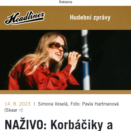
Reklama
Hudební zprávy
14. 8. 2023
|
Simona Veselá, Foto: Pavla Hartmanová
(Skaar ↑)
NAŽIVO: Korbáčiky a