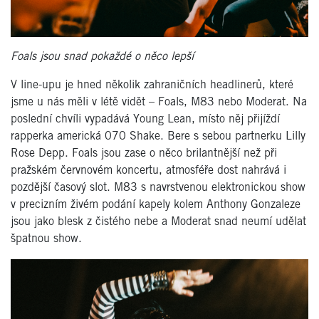
Foals jsou snad pokaždé o něco lepší
V line-upu je hned několik zahraničních headlinerů, které
jsme u nás měli v létě vidět – Foals, M83 nebo Moderat. Na
poslední chvíli vypadává Young Lean, místo něj přijíždí
rapperka americká 070 Shake. Bere s sebou partnerku Lilly
Rose Depp. Foals jsou zase o něco brilantnější než při
pražském červnovém koncertu, atmosféře dost nahrává i
pozdější časový slot. M83 s navrstvenou elektronickou show
v precizním živém podání kapely kolem Anthony Gonzaleze
jsou jako blesk z čistého nebe a Moderat snad neumí udělat
špatnou show.