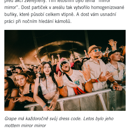
před akcí zveřejněný. Tím letošním bylo téma “mirror
mirror”. Dost partiček v areálu tak vytvořilo homogenizované
buňky, které působí celkem vtipně. A dost vám usnadní
práci při nočním hledání kámošů.
Grape má každoročně svůj dress code. Letos bylo jeho
mottem mirror mirror