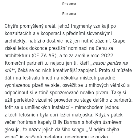
Reklama
Reklama
Chytře promyšlený areál, jehož fragmenty vznikají po
konzultacích a v kooperaci s předními slovenskými
architekty, nabízí o dost víc než jen nutné zázemí. Grape
získal letos dokonce prestižní nominaci na Cenu za
architekturu (CE ZA AR), a to za areál v roce 2022.
Komerční partneři tu nejsou jen ti, kteří
„nesou peníze na
stůl“
, čeká se od nich kreativnější zapojení. Proto si můžete
dát i na festivalu hned na několika místech parádně
vychlazenou plzeň ve skle, osvěžit se u mlhových větráků a
odpočinout si v zóně sponzorované nealko pivem. Taky si
užít perfektně vizuálně provedenou stage dalšího z partnerů,
fotit se u uměleckých instalací – mimochodem jednou
z těch letošních byla obří ležící matrjoška. Když v pátek
večer frontman kapely Billy Barman s hořkým úsměvem
glosuje, že název jejich dalšího songu „Mladým chýba
vojna“ je zas*aná metafora, nejednomu je ouzko.