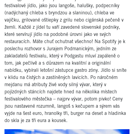
festivalové jídlo, jako jsou langoše, halušky, podpecníky
(nadýchaný chleba s bryndzou a slaninou), chleba ve
vajíčku, grilované oštiepky z grilu nebo cigánská pečeně v
žemli. Každé z jídel tu vaří zavedené slovenské podniky,
které servírují jídlo na podobné úrovni jako ve svých
restauracích. Máte chuť ochutnat všechno! Na Spotify je k
poslechu rozhovor s Jurajem Podmanickým, jedním ze
zakladatelů festivalu, který v Podgastu mluví zapáleně o
tom, jak pečlivě a s důrazem na kvalitní a originální
nabídku, vybírali letošní zástupce gastro zóny. Jídlo si sníte
v klidu na čistých a zastíněných lavicích. Po náročném
mejdanu má atributy živé vody silný vývar, který v
pojízdných stáncích najdete hned na několika místech
festivalového městečka – najprv vývar, potom pivko! Ceny
jsou nastavené rozumně, langoš s kečupem a sýrem vás
vyjde na šest euro, hranolky tři, burger na deset a hladinka
do skla je za tři eura a kousek.