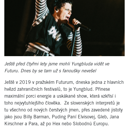
Ještě před čtyřmi lety jsme mohli Yungbluda vidět ve
Futuru. Dnes by se tam už s fanoušky nevešel
Ještě v 2019 v pražském Futurum, dneska jedna z hlavních
hvězd zahraničních festivalů, to je Yungblud. Přinese
maximální porci energie a uskákané show, která vzkřísí i
toho nejvytuhlejšího člověka. Ze slovenských interpretů je
tu všechno od nových čerstvých jmen, přes zavedené jistoty
jako jsou Billy Barman, Puding Paní Elvisovej, Gleb, Jana
Kirschner a Para, až po Hex nebo Slobodnú Europu.