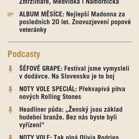
Zmrzlináře, Medvídka i Námořníčka
ALBUM MĚSÍCE: Nejlepší Madonna za
posledních 20 let. Znovuzjevení popové
veteránky
Podcasty
ŠÉFOVÉ GRAPE: Festival jsme vymysleli
v dodávce. Na Slovensku je to boj
NOTY VOLE SPECIÁL: Překvapivá pitva
nových Rolling Stones
Headliner půda: „Ženský jsou základ
hudební branže. Bez nás byste byli
vyřízení“
NOTY VOLE: Tak plná Olivia Rodrigo.