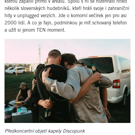
kterou zapálili přímo v areálu. Spolu s ní se rozehrálo hned
několik slovenských hudebníků, kteří hráli svoje i zahraniční
hity v unplugged verzích. Jde o komorní večírek jen pro asi
2000 lidí. A co je fajn, podmínkou je mít schovaný telefon
a užít si jenom TEN moment.
Předkoncertní objetí kapely Discopunk