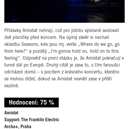
Přídavky Amistat nehrají, což pro jistotu výslovně avizovali
dvě písničky před koncem. Na úplný závěr si nechali
skladbu Seasons, kde jsou mj. verše „Where do we go, go
from here?“ a později „I'm gonna hold on, hold on to this
feeling“. Odpověď na první otázku je, že Amistat pokračují v
turné dál po Evropě. Druhý citát je zase to, s čím fanoušci
odcházeli domů – s pocitem z krásného koncertu, kterého
se mohou držet, dokud se Amistat nevrátí zase v příští
sezóně.
Hodnocení: 75 %
Amistat
Support: The Franklin Electric
Archa+, Praha