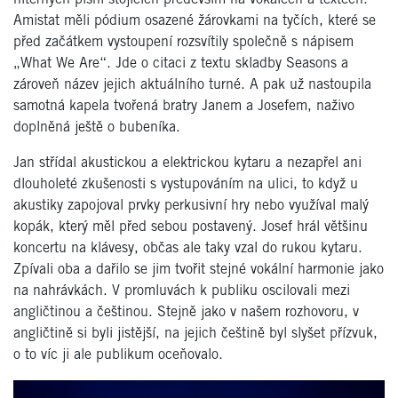
Amistat měli pódium osazené žárovkami na tyčích, které se
před začátkem vystoupení rozsvítily společně s nápisem
„What We Are“. Jde o citaci z textu skladby Seasons a
zároveň název jejich aktuálního turné. A pak už nastoupila
samotná kapela tvořená bratry Janem a Josefem, naživo
doplněná ještě o bubeníka.
Jan střídal akustickou a elektrickou kytaru a nezapřel ani
dlouholeté zkušenosti s vystupováním na ulici, to když u
akustiky zapojoval prvky perkusivní hry nebo využíval malý
kopák, který měl před sebou postavený. Josef hrál většinu
koncertu na klávesy, občas ale taky vzal do rukou kytaru.
Zpívali oba a dařilo se jim tvořit stejné vokální harmonie jako
na nahrávkách. V promluvách k publiku oscilovali mezi
angličtinou a češtinou. Stejně jako v našem rozhovoru, v
angličtině si byli jistější, na jejich češtině byl slyšet přízvuk,
o to víc ji ale publikum oceňovalo.