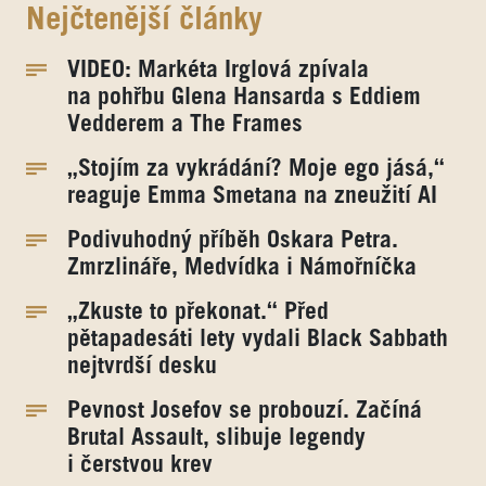
Nejčtenější články
VIDEO: Markéta Irglová zpívala
na pohřbu Glena Hansarda s Eddiem
Vedderem a The Frames
„Stojím za vykrádání? Moje ego jásá,“
reaguje Emma Smetana na zneužití AI
Podivuhodný příběh Oskara Petra.
Zmrzlináře, Medvídka i Námořníčka
„Zkuste to překonat.“ Před
pětapadesáti lety vydali Black Sabbath
nejtvrdší desku
Pevnost Josefov se probouzí. Začíná
Brutal Assault, slibuje legendy
i čerstvou krev