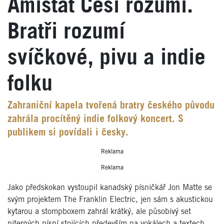
Amistat Češi rozumí.
Bratři rozumí
svíčkové, pivu a indie
folku
Zahraniční kapela tvořená bratry českého původu
zahrála procítěný indie folkový koncert. S
publikem si povídali i česky.
Reklama
Reklama
Jako předskokan vystoupil kanadský písničkář Jon Matte se
svým projektem The Franklin Electric, jen sám s akustickou
kytarou a stompboxem zahrál krátký, ale působivý set
niterných písní stojících především na vokálech a textech.