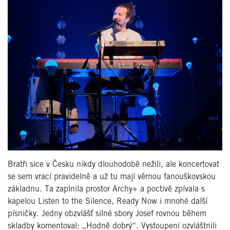
Bratři sice v Česku nikdy dlouhodobě nežili, ale koncertovat
se sem vrací pravidelně a už tu mají věrnou fanouškovskou
základnu. Ta zaplnila prostor Archy+ a poctivě zpívala s
kapelou Listen to the Silence, Ready Now i mnohé další
písničky. Jedny obzvlášť silné sbory Josef rovnou během
skladby komentoval: „Hodně dobrý“. Vystoupení ozvláštnili