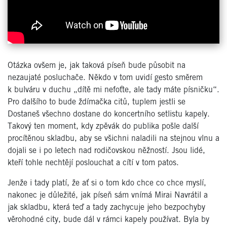
Otázka ovšem je, jak taková píseň bude působit na
nezaujaté posluchače. Někdo v tom uvidí gesto směrem
k bulváru v duchu „dítě mi nefoťte, ale tady máte písničku“.
Pro dalšího to bude ždímačka citů, tuplem jestli se
Dostaneš všechno dostane do koncertního setlistu kapely.
Takový ten moment, kdy zpěvák do publika pošle další
procítěnou skladbu, aby se všichni naladili na stejnou vlnu a
dojali se i po letech nad rodičovskou něžností. Jsou lidé,
kteří tohle nechtějí poslouchat a cítí v tom patos.
Jenže i tady platí, že ať si o tom kdo chce co chce myslí,
nakonec je důležité, jak píseň sám vnímá Mirai Navrátil a
jak skladbu, která teď a tady zachycuje jeho bezpochyby
věrohodné city, bude dál v rámci kapely používat. Byla by