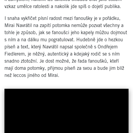
vzkaz umělce ratolesti a nakolik jde spíš o dojetí publika.
I snaha vykřičet písní radost mezi fanoušky je v pořádku,
Mirai Navrátil na zapití potomka nemůže pozvat všechny a
tohle je způsob, jak se fanoušci jeho kapely můžou dojmout
s ním a na dálku mu pogratulovat. Hudebně jde o hezkou
píseň a text, který Navrátil napsal společně s Ondřejem
Fiedlerem, je něžný, autentický a kdejaký rodič se s ním
snadno ztotožní. Je dost možné, že řada fanoušků, kteří
mají doma potomky, přijmou píseň za svou a bude jim blíž
než leccos jiného od Mirai.