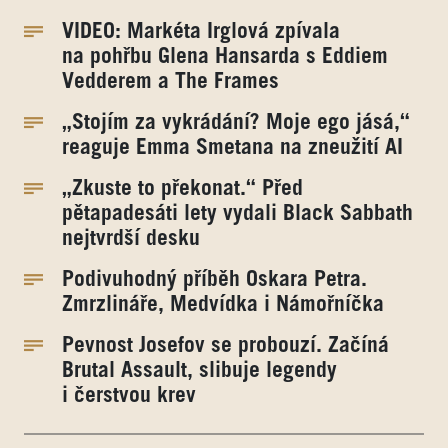
VIDEO: Markéta Irglová zpívala
na pohřbu Glena Hansarda s Eddiem
Vedderem a The Frames
„Stojím za vykrádání? Moje ego jásá,“
reaguje Emma Smetana na zneužití AI
„Zkuste to překonat.“ Před
pětapadesáti lety vydali Black Sabbath
nejtvrdší desku
Podivuhodný příběh Oskara Petra.
Zmrzlináře, Medvídka i Námořníčka
Pevnost Josefov se probouzí. Začíná
Brutal Assault, slibuje legendy
i čerstvou krev