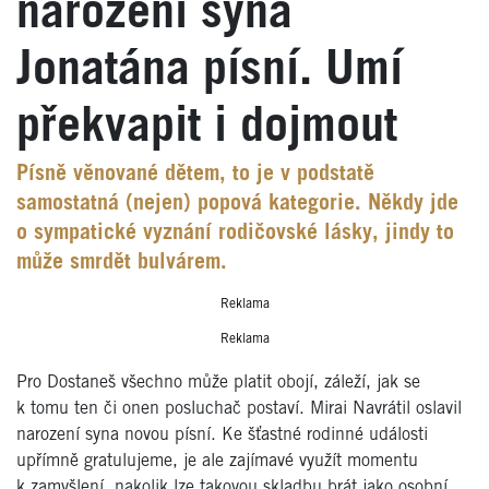
narození syna
Jonatána písní. Umí
překvapit i dojmout
Písně věnované dětem, to je v podstatě
samostatná (nejen) popová kategorie. Někdy jde
o sympatické vyznání rodičovské lásky, jindy to
může smrdět bulvárem.
Reklama
Reklama
Pro Dostaneš všechno může platit obojí, záleží, jak se
k tomu ten či onen posluchač postaví. Mirai Navrátil oslavil
narození syna novou písní. Ke šťastné rodinné události
upřímně gratulujeme, je ale zajímavé využít momentu
k zamyšlení, nakolik lze takovou skladbu brát jako osobní