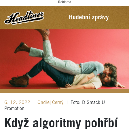
Reklama
Hudební zprávy
6. 12. 2022
|
Ondřej Černý
|
Foto: D Smack U
Promotion
Když algoritmy pohřbí