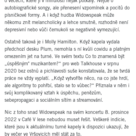
o věcech, které ji v minulosti nějak potkaly. Nejde o
autobiografické songy, ale přenesení vzpomínek a pocitů do
písničkové formy. A i když hudba Widowspeak může
někomu znít melancholicky a lehce smutně, rozhodně není
depresivní nebo vůči čemukoli se negativně vymezující.
Ostatně taková je i Molly Hamilton. Když kapela vydala
předchozí desku Plum, nemohla s ní kvůli covidu a platným
omezením jet na turné. Ve svém textu Co to znamená být
„úspěšným" muzikantem?“ pro web Talkhouse v srpnu
2020 bez ostnů a pichlavosti suše konstatovala, že se tvrdá
práce ne vždy vyplatí. „Když vytvoříte něco, na co jste hrdí,
ale algoritmy to pohřbí, stalo se to vůbec?“ Přiznala v něm i
svůj komplikovaný vztah k úspěchu, penězům,
sebepropagaci a sociálním sítím a streamování.
Nic z toho snad Widowspeak na svém koncertu 8. prosince
2022 v Café V lese nebudou muset řešit. Veškeré indicie,
které jsou k aktuálnímu turné kapely k dispozici ukazují, že
by večer ve Vršovicích měl stát za to.