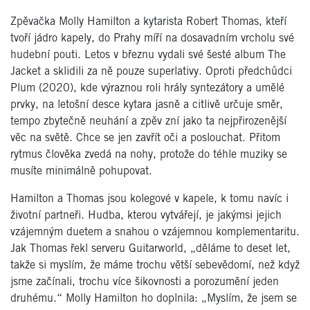
Zpěvačka Molly Hamilton a kytarista Robert Thomas, kteří
tvoří jádro kapely, do Prahy míří na dosavadním vrcholu své
hudební pouti. Letos v březnu vydali své šesté album The
Jacket a sklidili za ně pouze superlativy. Oproti předchůdci
Plum (2020), kde výraznou roli hrály syntezátory a umělé
prvky, na letošní desce kytara jasně a citlivě určuje směr,
tempo zbytečně neuhání a zpěv zní jako ta nejpřirozenější
věc na světě. Chce se jen zavřít oči a poslouchat. Přitom
rytmus člověka zvedá na nohy, protože do téhle muziky se
musíte minimálně pohupovat.
Hamilton a Thomas jsou kolegové v kapele, k tomu navíc i
životní partneři. Hudba, kterou vytvářejí, je jakýmsi jejich
vzájemným duetem a snahou o vzájemnou komplementaritu.
Jak Thomas řekl serveru Guitarworld, „děláme to deset let,
takže si myslím, že máme trochu větší sebevědomí, než když
jsme začínali, trochu více šikovnosti a porozumění jeden
druhému.“ Molly Hamilton ho doplnila: „Myslím, že jsem se