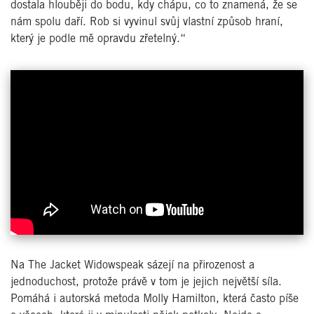
dostala hlouběji do bodu, kdy chápu, co to znamená, že se
nám spolu daří. Rob si vyvinul svůj vlastní způsob hraní,
který je podle mě opravdu zřetelný.“
Na The Jacket Widowspeak sázejí na přirozenost a
jednoduchost, protože právě v tom je jejich největší síla.
Pomáhá i autorská metoda Molly Hamilton, která často píše