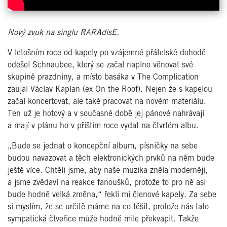
Nový zvuk na singlu RARAdisE.
V letošním roce od kapely po vzájemné přátelské dohodě
odešel Schnaubee, který se začal naplno věnovat své
skupině prazdniny, a místo basáka v The Complication
zaujal Václav Kaplan (ex On the Roof). Nejen že s kapelou
začal koncertovat, ale také pracovat na novém materiálu.
Ten už je hotový a v současné době jej pánové nahrávají
a mají v plánu ho v příštím roce vydat na čtvrtém albu.
„Bude se jednat o koncepční album, písničky na sebe
budou navazovat a těch elektronických prvků na něm bude
ještě více. Chtěli jsme, aby naše muzika zněla moderněji,
a jsme zvědaví na reakce fanoušků, protože to pro ně asi
bude hodně velká změna,“ řekli mi členové kapely. Za sebe
si myslím, že se určitě máme na co těšit, protože nás tato
sympatická čtveřice může hodně mile překvapit. Takže