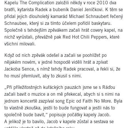
Kapelu The Complication založili někdy v roce 2010 dva
bratři, kytarista Radek a bubeník Daniel Jeníčkovi. K těm se
přidal jejich dlouholetý kamarád Michael Schnaubert řečený
Schnaubee, který si za tímto účelem pořídil baskytaru.
Společně s tehdejším zpěvákem začali hrát covery kapel, na
nichž vyrůstali, převážně pak Red Hot Chili Peppers, které
všichni milovali.
Když od nich zpěvák odešel a začali se poohlížet po
nějakém novém, v jedné hospodě viděli hrát a zpívat
Jackoba Sence, s nímž tehdy Radek pracoval, a řekli si, že
ho musí přemluvit, aby to zkusil s nimi.
„Při příležitostných kuřáckých pauzách jsme se s Ráďou
začali bavit o muzice a on mě překecal, abych si s nimi na
jednom koncertě zazpíval song Epic od Faith No More. Byla
to vlastně zkouška, jestli to bude fungovat a jestli nás to
společně bude bavit,“ popisuje počátky kapely Jacob.
A jelikož je to bavilo, Jacob v kapele zůstal a sestava se