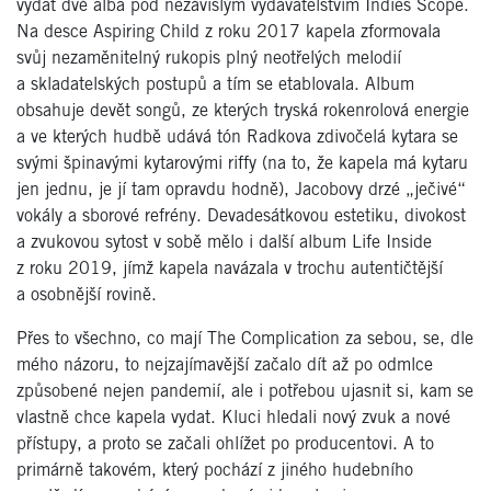
vydat dvě alba pod nezávislým vydavatelstvím Indies Scope.
Na desce Aspiring Child z roku 2017 kapela zformovala
svůj nezaměnitelný rukopis plný neotřelých melodií
a skladatelských postupů a tím se etablovala. Album
obsahuje devět songů, ze kterých tryská rokenrolová energie
a ve kterých hudbě udává tón Radkova zdivočelá kytara se
svými špinavými kytarovými riffy (na to, že kapela má kytaru
jen jednu, je jí tam opravdu hodně), Jacobovy drzé „ječivé“
vokály a sborové refrény. Devadesátkovou estetiku, divokost
a zvukovou sytost v sobě mělo i další album Life Inside
z roku 2019, jímž kapela navázala v trochu autentičtější
a osobnější rovině.
Přes to všechno, co mají The Complication za sebou, se, dle
mého názoru, to nejzajímavější začalo dít až po odmlce
způsobené nejen pandemií, ale i potřebou ujasnit si, kam se
vlastně chce kapela vydat. Kluci hledali nový zvuk a nové
přístupy, a proto se začali ohlížet po producentovi. A to
primárně takovém, který pochází z jiného hudebního