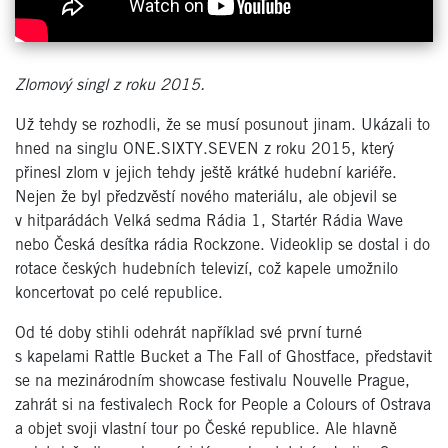
Zlomový singl z roku 2015.
Už tehdy se rozhodli, že se musí posunout jinam.
Ukázali to
hned na singlu ONE.SIXTY.SEVEN
z roku 2015, který
přinesl zlom v jejich tehdy ještě krátké hudební kariéře.
Nejen že byl předzvěstí nového materiálu, ale ob
jevil
se
v hitparádách Velká sedma Rádia 1,
Startér Rádia Wave
nebo Česká desítka rádia Rockzone. Videoklip se dostal i do
rotace českých hudebních televizí, což kapele umožnilo
koncertovat po celé republice.
Od té doby stihli odehrát například své první turné
s kapelami Rattle Bucket a The Fall of Ghostface, představit
se na mezinárodním showcase festivalu Nouvelle Prague,
zahrát si na festivalech Rock for People a Colours of Ostrava
a objet svoji vlastní tour po České republice. Ale hlavně