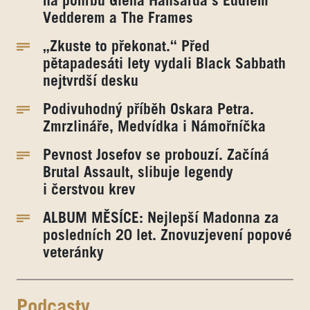
na pohřbu Glena Hansarda s Eddiem
Vedderem a The Frames
„Zkuste to překonat.“ Před
pětapadesáti lety vydali Black Sabbath
nejtvrdší desku
Podivuhodný příběh Oskara Petra.
Zmrzlináře, Medvídka i Námořníčka
Pevnost Josefov se probouzí. Začíná
Brutal Assault, slibuje legendy
i čerstvou krev
ALBUM MĚSÍCE: Nejlepší Madonna za
posledních 20 let. Znovuzjevení popové
veteránky
Podcasty