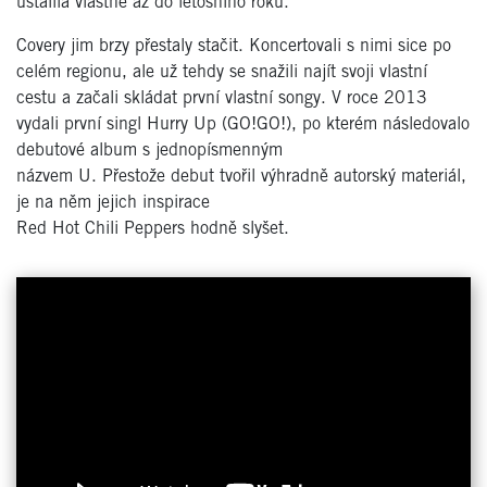
ustálila vlastně až do letošního roku.
Covery jim brzy přestaly stačit. Koncertovali s nimi sice po
celém regionu, ale už tehdy se snažili najít svoji vlastní
cestu a začali skládat první vlastní songy. V roce 2013
vydali první singl Hurry Up (GO!GO!), po kterém následovalo
debutové album s jednopísmenným
názvem U. Přestože debut tvořil výhradně autorský materiál,
je na něm jejich inspirace
Red Hot Chili Peppers hodně slyšet.