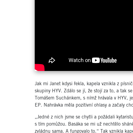
Jak mi Janet kdysi řekla, kapela vznikla z písn
skupiny HYV. Zdálo se jí, že stojí za to, a tak s
Tomášem Suchánkem, s nímž hrávala v HYV, je
EP. Nahrávka měla pozitivní ohlasy a začaly cho
„Jedné z nich jsme se chytli a požádali kytaris
s tím pomůžou. Basáka se mi už nechtělo shánět
zvládnu sama. A fungovalo to.“ Tak vznikla kape