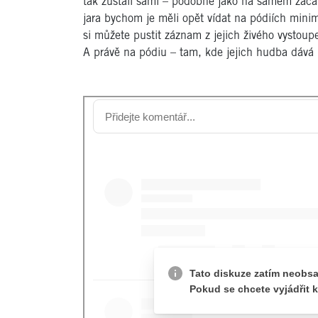
tak zůstali sami – podobně jako na samém začát
jara bychom je měli opět vídat na pódiích minim
si můžete pustit záznam z jejich živého vystoupe
A právě na pódiu – tam, kde jejich hudba dává 