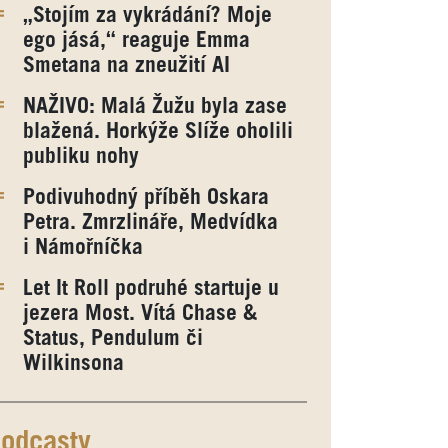
„Stojím za vykrádání? Moje
ego jásá,“ reaguje Emma
Smetana na zneužití AI
NAŽIVO: Malá Žužu byla zase
blažená. Horkýže Slíže oholili
publiku nohy
Podivuhodný příběh Oskara
Petra. Zmrzlináře, Medvídka
i Námořníčka
Let It Roll podruhé startuje u
jezera Most. Vítá Chase &
Status, Pendulum či
Wilkinsona
odcasty