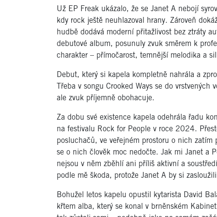
Už EP Freak ukázalo, že se Janet A nebojí syrov
kdy rock ještě neuhlazoval hrany. Zároveň dokáže
hudbě dodává moderní přitažlivost bez ztráty aute
debutové album, posunuly zvuk směrem k profesi
charakter – přímočarost, temnější melodika a si
Debut, který si kapela kompletně nahrála a zpr
Třeba v songu Crooked Ways se do vrstvených vok
ale zvuk příjemně obohacuje.
Za dobu své existence kapela odehrála řadu kon
na festivalu Rock for People v roce 2024. Přest
posluchačů, ve veřejném prostoru o nich zatím p
se o nich člověk moc nedočte. Jak mi Janet a Pe
nejsou v něm zběhlí ani příliš aktivní a soustředí
podle mě škoda, protože Janet A by si zasloužili
Bohužel letos kapelu opustil kytarista David Bal
křtem alba, který se konal v brněnském Kabinet