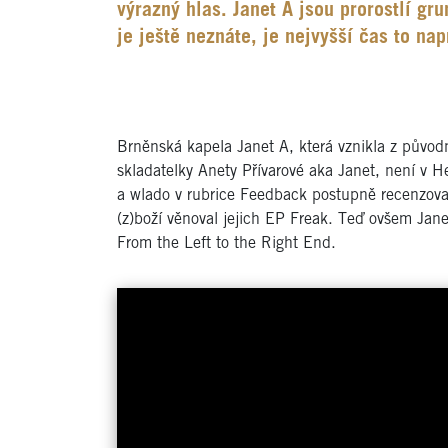
výrazný hlas. Janet A jsou prorostlí g
je ještě neznáte, je nejvyšší čas to nap
Brněnská kapela Janet A, která vznikla z původ
skladatelky Anety Přívarové aka Janet, není v
a wlado v rubrice Feedback postupně recenzoval
(z)boží věnoval jejich EP Freak. Teď ovšem Jane
From the Left to the Right End.