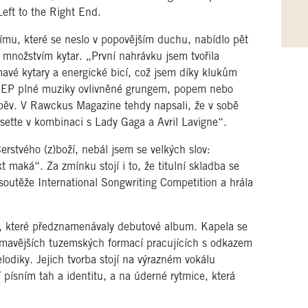
eft to the Right End.
ímu, které se neslo v popovějším duchu, nabídlo pět
 množstvím kytar. „První nahrávku jsem tvořila
avé kytary a energické bicí, což jsem díky klukům
né EP plné muziky ovlivněné grungem, popem nebo
zpěv. V Rawckus Magazine tehdy napsali, že v sobě
ssette v kombinaci s Lady Gaga a Avril Lavigne“.
rstvého (z)boží, nebál jsem se velkých slov:
t maká“. Za zmínku stojí i to, že titulní skladba se
soutěže International Songwriting Competition a hrála
, které předznamenávaly debutové album. Kapela se
jímavějších tuzemských formací pracujících s odkazem
diky. Jejich tvorba stojí na výrazném vokálu
 písním tah a identitu, a na úderné rytmice, která