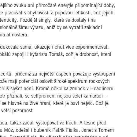
ějšího zvuku ani přímočaré energie připomínající doby,
 pracovat s chytlavostí a popovou lehkostí, což jejich
nticity. Pozdější singly, které se dostaly i na
onálnějšímu výrazu, aniž by se vytratil základní
lná atmosféra.
odukovala sama, ukazuje i chuť více experimentovat.
álů zapojil i kytarista Tomáš, což je drobnost, která
certů, přičemž za největší úspěch považuje vystoupení
ože mají potenciál oslovit široké spektrum rockových
říliš slyšet není. Kromě několika zmínek v Headlineru
tr přiznali, se selfpromem nejsou velcí kamarádi –
 se hlavně na živé hraní, které je baví nejvíc. Což je
 větší pozornost.
ada, takže začali vystupovat ve třech. A těsně před
u Múz, odešel i bubeník Patrik Fialka. Janet s Tomem