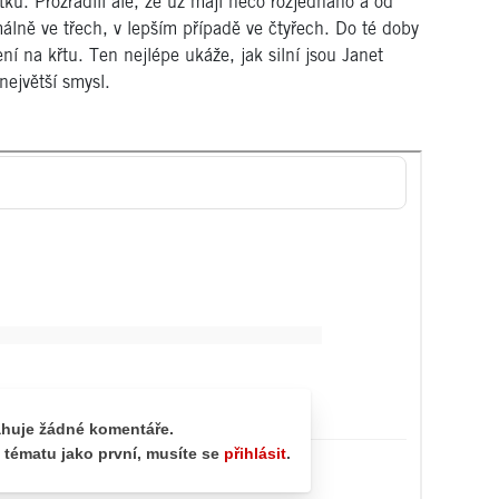
ku. Prozradili ale, že už mají něco rozjednáno a od
álně ve třech, v lepším případě ve čtyřech. Do té doby
ní na křtu. Ten nejlépe ukáže, jak silní jsou Janet
největší smysl.