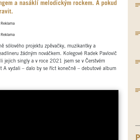
rungem a nasáklí melodickým rockem. A pokud
ravit.
Reklama
Reklama
ně sólového projektu zpěvačky, muzikantky a
 Headlineru žádným nováčkem. Kolegové Radek Pavlovič
i jejich singly a v roce 2021 jsem se v Čerstvém
t A vydali – dalo by se říct konečně – debutové album
P