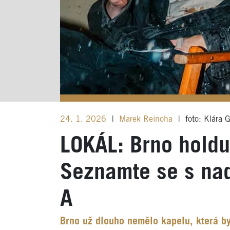
24. 1. 2026
|
Marek Reinoha
|
foto: Klára G
LOKÁL: Brno holduj
Seznamte se s na
A
Brno už dlouho nemělo kapelu, která by