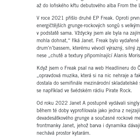
až do loňského křtu debutového alba From the L
V roce 2021 přišlo druhé EP Freak. Oproti prvn
energičtějších grunge-rockových songů s velkým
v podstatě sama. Vždycky jsem ale byla na zajím
mohla dohnat,“ říká Janet. Freak bylo vydaře
drum’n’bassem, kterému vévodí výrazný, silný 
nese „chutě a textury připomínající Alanis Mori
Když jsem o Freak psal na web Headlineru do Če
„opravdová muzika, která si na nic nehraje a fak
dostala do semifinále mezinárodní skladatelské 
se například ve švédském rádiu Pirate Rock.
Od roku 2022 Janet A postupně vydávali singly
během té doby vyprofilovala jako jedna z nejza
devadesátkového grunge a současné rockové melo
frontmanky Janet, jehož barva i dynamika dávají
nechává prostor kytarám.