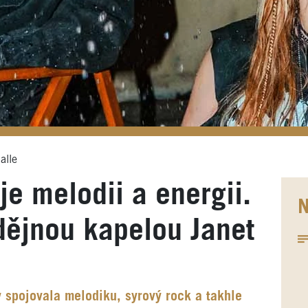
alle
e melodii a energii.
N
dějnou kapelou Janet
 spojovala melodiku, syrový rock a takhle