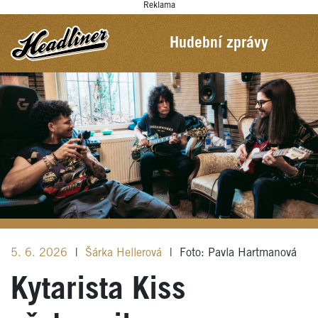
Reklama
Hudební zprávy
5. 6. 2026
|
Šárka Hellerová
|
Foto: Pavla Hartmanová
Kytarista Kiss