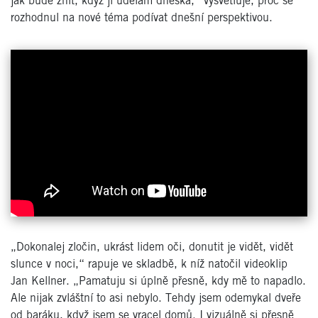
jak bude znít, když jí udělám dneska,“ vysvětluje, proč se
rozhodnul na nové téma podívat dnešní perspektivou.
„Dokonalej zločin, ukrást lidem oči, donutit je vidět, vidět
slunce v noci,“ rapuje ve skladbě, k níž natočil videoklip
Jan Kellner. „Pamatuju si úplně přesně, kdy mě to napadlo.
Ale nijak zvláštní to asi nebylo. Tehdy jsem odemykal dveře
od baráku, když jsem se vracel domů. I vizuálně si přesně