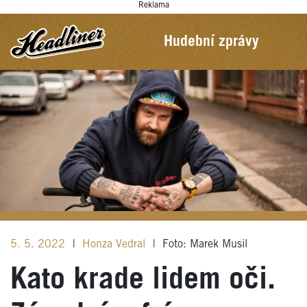
Reklama
Hudební zprávy
5. 5. 2022
|
Honza Vedral
|
Foto: Marek Musil
Kato krade lidem oči.