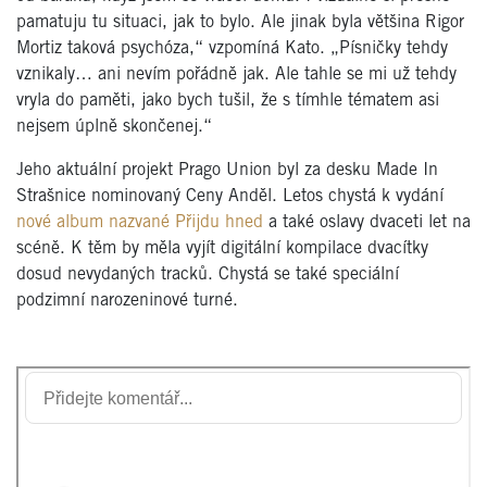
pamatuju tu situaci, jak to bylo. Ale jinak byla většina Rigor
Mortiz taková psychóza,“ vzpomíná Kato. „Písničky tehdy
vznikaly… ani nevím pořádně jak. Ale tahle se mi už tehdy
vryla do paměti, jako bych tušil, že s tímhle tématem asi
nejsem úplně skončenej.“
Jeho aktuální projekt Prago Union byl za desku Made In
Strašnice nominovaný Ceny Anděl. Letos chystá k vydání
nové album nazvané Přijdu hned
a také oslavy dvaceti let na
scéně. K těm by měla vyjít digitální kompilace dvacítky
dosud nevydaných tracků. Chystá se také speciální
podzimní narozeninové turné.