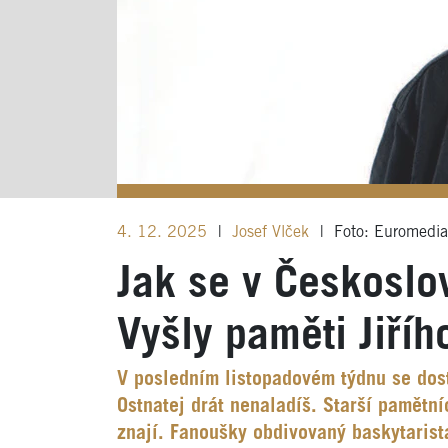
4. 12. 2025
|
Josef Vlček
|
Foto: Euromedi
Jak se v Českoslo
Vyšly paměti Jiří
V posledním listopadovém týdnu se dost
Ostnatej drát nenaladíš. Starší pamětn
znají. Fanoušky obdivovaný baskytaris