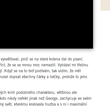
vysvětloval, proč se na stará kolena dal do psaní.
íct, že se se mnou moc nemazlil. Vyházel mi třetinu
ají. Když se na to teď podívám, tak vidím, že měl
usel dopsat všechny čárky a háčky, protože to jeho
vých knih podobného charakteru, většinou ale
ikdo nikdy neřekl jinak než George, zachycuje ve svém
jný svět, kterému kralovala hudba a s ní i maximální