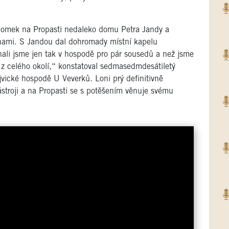
l domek na Propasti nedaleko domu Petra Jandy a
ami. S Jandou dal dohromady místní kapelu
ali jsme jen tak v hospodě pro pár sousedů a než jsme
di z celého okolí,“ konstatoval sedmasedmdesátiletý
jvické hospodě U Veverků. Loni prý definitivně
ástroji a na Propasti se s potěšením věnuje svému