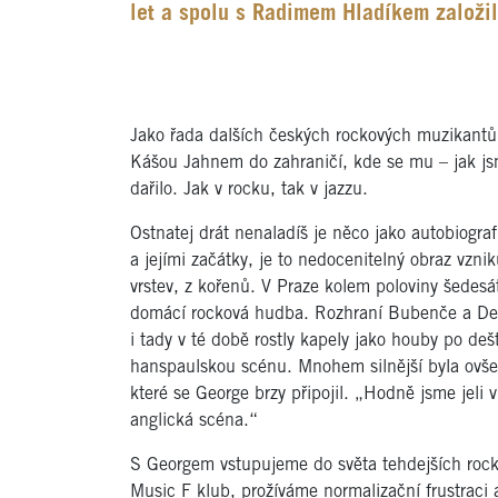
let a spolu s Radimem Hladíkem založil
Jako řada dalších českých rockových muzikant
Kášou Jahnem do zahraničí, kde se mu – jak jsm
dařilo. Jak v rocku, tak v jazzu.
Ostnatej drát nenaladíš je něco jako autobiograf
a jejími začátky, je to nedocenitelný obraz vzn
vrstev, z kořenů. V Praze kolem poloviny šedesát
domácí rocková hudba. Rozhraní Bubenče a Dejvi
i tady v té době rostly kapely jako houby po de
hanspaulskou scénu. Mnohem silnější byla ovše
které se George brzy připojil. „Hodně jsme jeli
anglická scéna.“
S Georgem vstupujeme do světa tehdejších roc
Music F klub, prožíváme normalizační frustraci