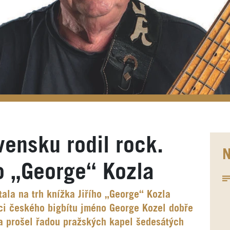
a
vensku rodil rock.
N
ho „George“ Kozla
ala na trh knížka Jiřího „George“ Kozla
íci českého bigbítu jméno George Kozel dobře
ta prošel řadou pražských kapel šedesátých