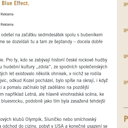
 Blue Effect.
Reklama
Reklama
ů odešel na začátku sedmdesátek spolu s bubeníkem
e se dozvídali tu a tam ze šeptandy – docela dobře
ie. Pro ty, kdo se zabývají historií české rockové hudby
iku hudební kultury „zdola“, ze spodních společenských
ých let existovalo několik ohnisek, v nichž se rodila
c, odkud Kozel pocházel, bylo spíše na okrají, i když
šti a pomalu začínalo být zaděláno na pozdější
m například Letná, ale hlavně vinohradská scéna, ke
 v bluesrocku, podobně jako tím byla zasažená tehdejší
P
kových klubů Olympik, Sluníčko nebo smíchovský
 a odchod do ciziny, pobyt v USA a konečné usazení se