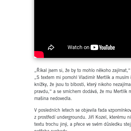
„Říkal jsem si, že by to mohlo někoho zajímat,“ 
„S textem mi pomohl Vladimír Mertlík a musím ř
knížky, že jsou to blbosti, který nikoho nezajím
pravdu,“ a se smíchem dodává, že mu Mertlík m
mašina nedovedla.
V posledních letech se objevila řada vzpomínko
z prostředí undergroundu. Jiří Kozel, kterému n
textu trochu jiný, a přece ve svém důsledku ste