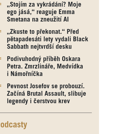
„Stojím za vykrádání? Moje
ego jásá,“ reaguje Emma
Smetana na zneužití AI
„Zkuste to překonat.“ Před
pětapadesáti lety vydali Black
Sabbath nejtvrdší desku
Podivuhodný příběh Oskara
Petra. Zmrzlináře, Medvídka
i Námořníčka
Pevnost Josefov se probouzí.
Začíná Brutal Assault, slibuje
legendy i čerstvou krev
odcasty