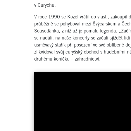
v Curychu.
V roce 1990 se Kozel vrátil do vlasti, zakoupi
průběžně se pohyboval mezi Švýcarskem a Čech
Souseďanka, z níž už je pomalu legenda. „Začín
se nadáli, na naše koncerty se začali sjíždět li
usměvavý stařík při posezení ve své oblíbené de
zlikvidoval svůj curyšský obchod s hudebními n
druhému koníčku – zahradnictví.