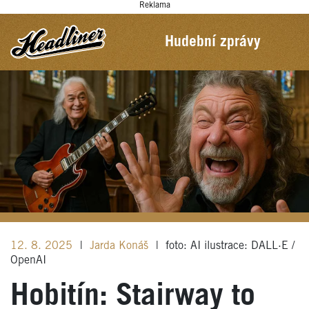
Reklama
Hudební zprávy
12. 8. 2025
|
Jarda Konáš
|
foto: AI ilustrace: DALL·E /
OpenAI
Hobitín: Stairway to