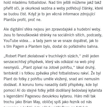
hold mladému fotbalistovi. Nad tím ještě můžeme jakž takž
přivřít oči, je okurková sezóna a weby potřebují články, které
se budou číst. Když je to jen věcná informace zdrojující
Plantův profil, proč ne.
Ale digitální sféra nejsou jen zpravodajské a hudební weby.
Jsou to fanouškovské stránky na sociálních sítích, podcasty,
YouTube videa… a tady jsem se ve snaze dopátrat, jak to
s tím Pagem a Plantem bylo, dostal do pořádného bahna.
„Robert Plant zkolaboval v truchlivých slzách,“ zněl jeden
senzacechtivý příspěvek, který vás odkázal na web plný
nesmyslů. „Plant zpíval na Jotově pohřbu,“ lákal druhý,
tentokrát i s fotkou zpěváka před fotbalistovou rakví. Že byl
Plant do fotky z pohřbu uměle vložený, snad ani nemusím
dodávat. A korunu tomu nasadily další příspěvky, kde byl
pomocí AI do stejné fotky ještě dodělaný šedovlasý kytarista
s legendární Pageovou dvoukrkou kytarou. Háro měl tak
trochu jako Brian May, obličej spíš jako řezník od nás