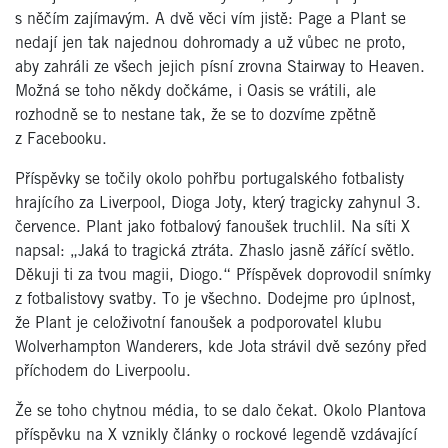
s něčím zajímavým. A dvě věci vím jistě: Page a Plant se
nedají jen tak najednou dohromady a už vůbec ne proto,
aby zahráli ze všech jejich písní zrovna Stairway to Heaven.
Možná se toho někdy dočkáme, i Oasis se vrátili, ale
rozhodně se to nestane tak, že se to dozvíme zpětně
z Facebooku.
Příspěvky se točily okolo pohřbu portugalského fotbalisty
hrajícího za Liverpool, Dioga Joty, který tragicky zahynul 3.
července. Plant jako fotbalový fanoušek truchlil. Na síti X
napsal: „Jaká to tragická ztráta. Zhaslo jasně zářící světlo.
Děkuji ti za tvou magii, Diogo.“ Příspěvek doprovodil snímky
z fotbalistovy svatby. To je všechno. Dodejme pro úplnost,
že Plant je celoživotní fanoušek a podporovatel klubu
Wolverhampton Wanderers, kde Jota strávil dvě sezóny před
příchodem do Liverpoolu.
Že se toho chytnou média, to se dalo čekat. Okolo Plantova
příspěvku na X vznikly články o rockové legendě vzdávající