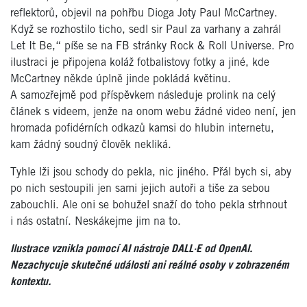
reflektorů, objevil na pohřbu Dioga Joty Paul McCartney.
Když se rozhostilo ticho, sedl sir Paul za varhany a zahrál
Let It Be,“ píše se na FB stránky Rock & Roll Universe. Pro
ilustraci je připojena koláž fotbalistovy fotky a jiné, kde
McCartney někde úplně jinde pokládá květinu.
A samozřejmě pod příspěvkem následuje prolink na celý
článek s videem, jenže na onom webu žádné video není, jen
hromada pofidérních odkazů kamsi do hlubin internetu,
kam žádný soudný člověk nekliká.
Tyhle lži jsou schody do pekla, nic jiného. Přál bych si, aby
po nich sestoupili jen sami jejich autoři a tiše za sebou
zabouchli. Ale oni se bohužel snaží do toho pekla strhnout
i nás ostatní. Neskákejme jim na to.
Ilustrace vznikla pomocí AI nástroje DALL·E od OpenAI.
Nezachycuje skutečné události ani reálné osoby v zobrazeném
kontextu.