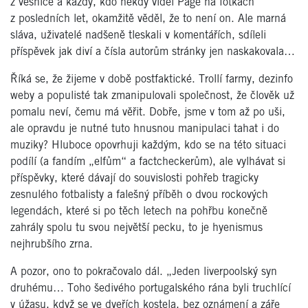
z vesnice a každý, kdo někdy viděl Page na fotkách
z posledních let, okamžitě věděl, že to není on. Ale marná
sláva, uživatelé nadšeně tleskali v komentářích, sdíleli
příspěvek jak diví a čísla autorům stránky jen naskakovala…
Říká se, že žijeme v době postfaktické. Trollí farmy, dezinfo
weby a populisté tak zmanipulovali společnost, že člověk už
pomalu neví, čemu má věřit. Dobře, jsme v tom až po uši,
ale opravdu je nutné tuto hnusnou manipulaci tahat i do
muziky? Hluboce opovrhuji každým, kdo se na této situaci
podílí (a fandím „elfům“ a factcheckerům), ale vylhávat si
příspěvky, které dávají do souvislosti pohřeb tragicky
zesnulého fotbalisty a falešný příběh o dvou rockových
legendách, které si po těch letech na pohřbu konečně
zahrály spolu tu svou největší pecku, to je hyenismus
nejhrubšího zrna.
A pozor, ono to pokračovalo dál. „Jeden liverpoolský syn
druhému… Toho šedivého portugalského rána byli truchlící
v úžasu, když se ve dveřích kostela, bez oznámení a záře