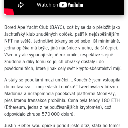
Bored Ape Yacht Club (BAYC), což by se dalo přeložit jako
Jachtařský klub znuděných opiček, patří k nejúspěšnějším
NFT na světě. Jednotlivé tokeny se od sebe liší minimálně,
jedna opička má brýle, jiná náušnice v uchu, další čepici.
Všechny ale vypadají stejně roztomile, respektive stejně
znuděně a díky tomu se jejich obrázky dostaly i do
povědomí těch, které jinak celý svět krypto-sběratelství míjí.
A staly se populární mezi umělci. „Konečně jsem vstoupila
do metaverza… moje vlastní opička!“ tweetovala v březnu
Madonna a nezapomněla poděkovat platformě MoonPay,
přes kterou transakce proběhla. Cena byla tehdy 180 ETH
(Ethereum, jedna z nejpoužívanějších kryptoměn), což
odpovídalo zhruba 570 000 dolarů.
Justin Bieber svou opičku pořídil ještě dráž, stála ho téměř