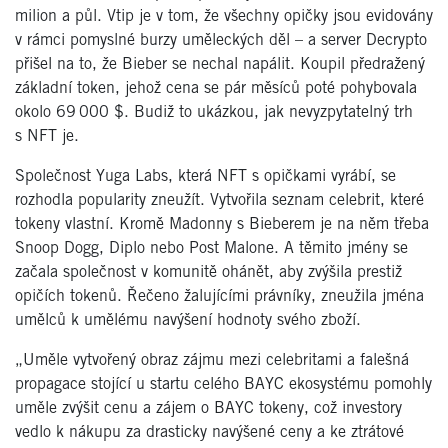
milion a půl. Vtip je v tom, že všechny opičky jsou evidovány
v rámci pomyslné burzy uměleckých děl – a server Decrypto
přišel na to, že Bieber se nechal napálit. Koupil předražený
základní token, jehož cena se pár měsíců poté pohybovala
okolo 69 000 $. Budiž to ukázkou, jak nevyzpytatelný trh
s NFT je.
Společnost Yuga Labs, která NFT s opičkami vyrábí, se
rozhodla popularity zneužít. Vytvořila seznam celebrit, které
tokeny vlastní. Kromě Madonny s Bieberem je na něm třeba
Snoop Dogg, Diplo nebo Post Malone. A těmito jmény se
začala společnost v komunitě ohánět, aby zvýšila prestiž
opičích tokenů. Řečeno žalujícími právníky, zneužila jména
umělců k umělému navýšení hodnoty svého zboží.
„Uměle vytvořený obraz zájmu mezi celebritami a falešná
propagace stojící u startu celého BAYC ekosystému pomohly
uměle zvýšit cenu a zájem o BAYC tokeny, což investory
vedlo k nákupu za drasticky navýšené ceny a ke ztrátové