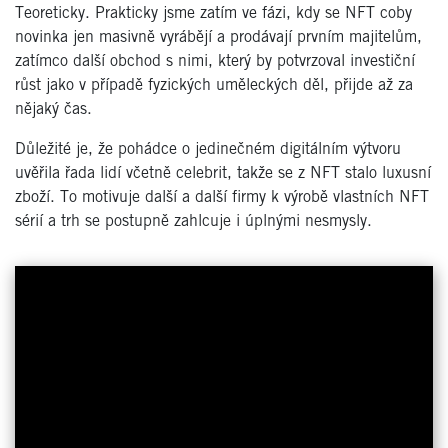
Teoreticky. Prakticky jsme zatím ve fázi, kdy se NFT coby
novinka jen masivně vyrábějí a prodávají prvním majitelům,
zatímco další obchod s nimi, který by potvrzoval investiční
růst jako v případě fyzických uměleckých děl, přijde až za
nějaký čas.
Důležité je, že pohádce o jedinečném digitálním výtvoru
uvěřila řada lidí včetně celebrit, takže se z NFT stalo luxusní
zboží. To motivuje další a další firmy k výrobě vlastních NFT
sérií a trh se postupně zahlcuje i úplnými nesmysly.