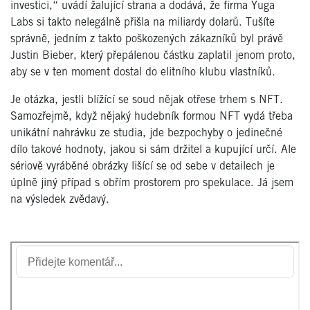
investici,“ uvádí žalující strana a dodává, že firma Yuga
Labs si takto nelegálně přišla na miliardy dolarů. Tušíte
správně, jedním z takto poškozených zákazníků byl právě
Justin Bieber, který přepálenou částku zaplatil jenom proto,
aby se v ten moment dostal do elitního klubu vlastníků.
Je otázka, jestli blížící se soud nějak otřese trhem s NFT.
Samozřejmě, když nějaký hudebník formou NFT vydá třeba
unikátní nahrávku ze studia, jde bezpochyby o jedinečné
dílo takové hodnoty, jakou si sám držitel a kupující určí. Ale
sériově vyráběné obrázky lišící se od sebe v detailech je
úplně jiný případ s obřím prostorem pro spekulace. Já jsem
na výsledek zvědavý.