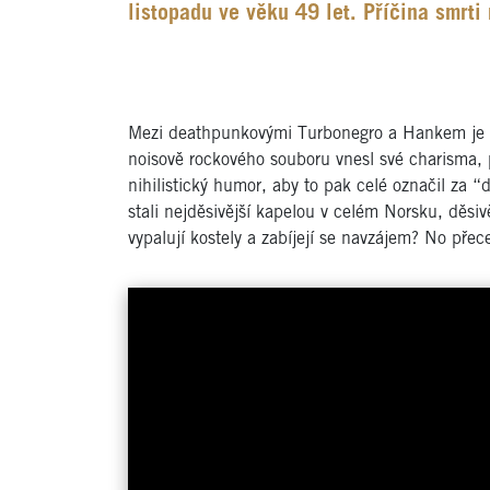
listopadu ve věku 49 let. Příčina smrti
Mezi deathpunkovými Turbonegro a Hankem je v 
noisově rockového souboru vnesl své charisma, 
nihilistický humor, aby to pak celé označil za 
stali nejděsivější kapelou v celém Norsku, děsiv
vypalují kostely a zabíjejí se navzájem? No přece