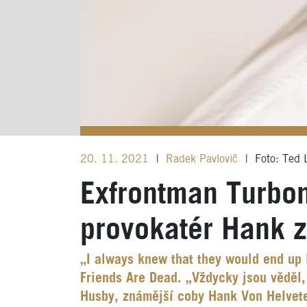
20. 11. 2021
|
Radek Pavlovič
|
Foto: Ted 
Exfrontman Turbon
provokatér Hank z
„I always knew that they would end up l
Friends Are Dead. „Vždycky jsou věděl,
Husby, známější coby Hank Von Helvete