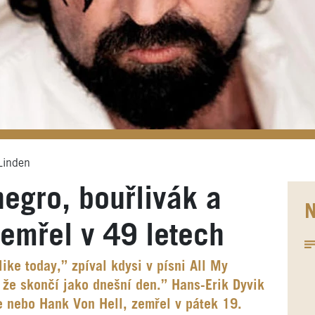
Linden
egro, bouřlivák a
N
emřel v 49 letech
ike today,” zpíval kdysi v písni All My
 že skončí jako dnešní den.” Hans-Erik Dyvik
 nebo Hank Von Hell, zemřel v pátek 19.