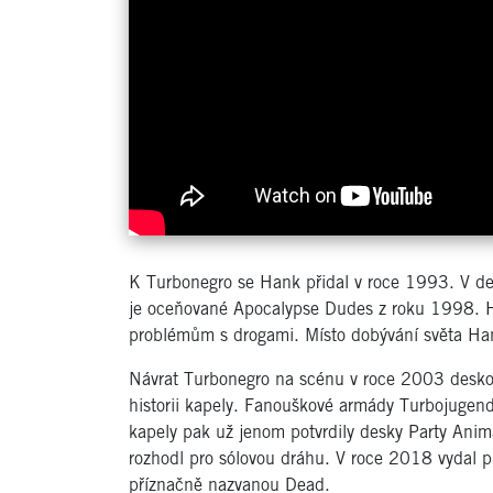
K Turbonegro se Hank přidal v roce 1993. V deva
je oceňované Apocalypse Dudes z roku 1998. H
problémům s drogami. Místo dobývání světa Han
Návrat Turbonegro na scénu v roce 2003 deskou
historii kapely. Fanouškové armády Turbojugend 
kapely pak už jenom potvrdily desky Party Anim
rozhodl pro sólovou dráhu. V roce 2018 vydal p
příznačně nazvanou Dead.