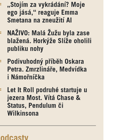
„Stojím za vykrádání? Moje
ego jásá,“ reaguje Emma
Smetana na zneužití AI
NAŽIVO: Malá Žužu byla zase
blažená. Horkýže Slíže oholili
publiku nohy
Podivuhodný příběh Oskara
Petra. Zmrzlináře, Medvídka
i Námořníčka
Let It Roll podruhé startuje u
jezera Most. Vítá Chase &
Status, Pendulum či
Wilkinsona
odcasty