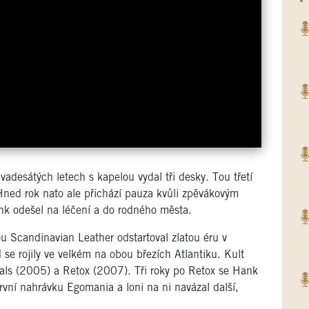
desátých letech s kapelou vydal tři desky. Tou třetí
ned rok nato ale přichází pauza kvůli zpěvákovým
k odešel na léčení a do rodného města.
 Scandinavian Leather odstartoval zlatou éru v
se rojily ve velkém na obou březích Atlantiku. Kult
als (2005) a Retox (2007). Tři roky po Retox se Hank
rvní nahrávku Egomania a loni na ni navázal další,