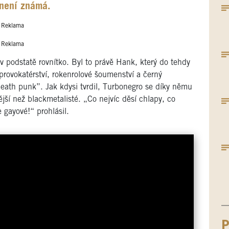
 není známá.
Reklama
Reklama
podstatě rovnítko. Byl to právě Hank, který do tehdy
provokatérství, rokenrolové šoumenství a černý
“death punk”. Jak kdysi tvrdil, Turbonegro se díky němu
ější než blackmetalisté. „Co nejvíc děsí chlapy, co
 gayové!“ prohlásil.
P